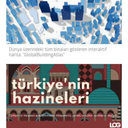
Dünya üzerindeki tüm binaları gösteren interaktif
harita: “GlobalBuildingAtlas”