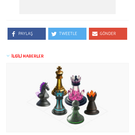
PAYLAŞ
TWEETLE
GÖNDER
İLGİLİ HABERLER