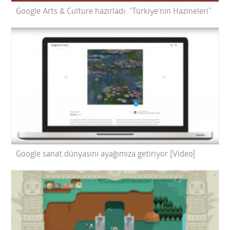
Google Arts & Culture hazırladı: “Türkiye’nin Hazineleri”
Google sanat dünyasını ayağımıza getiriyor [Video]