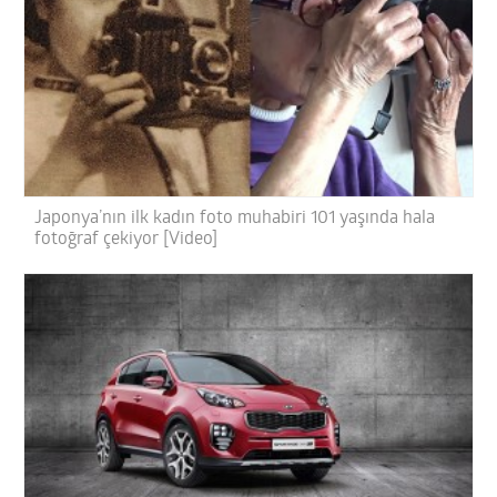
Japonya’nın ilk kadın foto muhabiri 101 yaşında hala
fotoğraf çekiyor [Video]