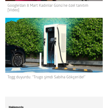
Google’dan 8 Mart Kadınlar Günü’ne özel tanıtım
[Video]
Togg duyurdu: “Trugo şimdi Sabiha Gökçen’de!”
Hakkımızda