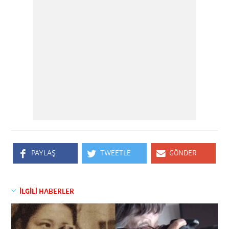
PAYLAŞ
TWEETLE
GÖNDER
İLGİLİ HABERLER