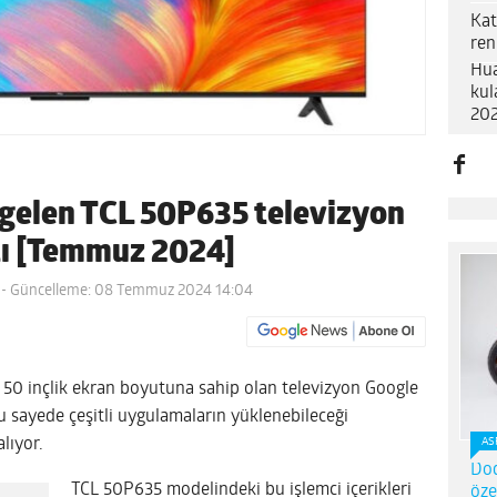
Kat
ren
Hua
kul
202
 gelen TCL 50P635 televizyon
atı [Temmuz 2024]
- Güncelleme: 08 Temmuz 2024 14:04
. 50 inçlik ekran boyutuna sahip olan televizyon Google
u sayede çeşitli uygulamaların yüklenebileceği
lıyor.
AS
Dod
TCL 50P635 modelindeki bu işlemci içerikleri
öze