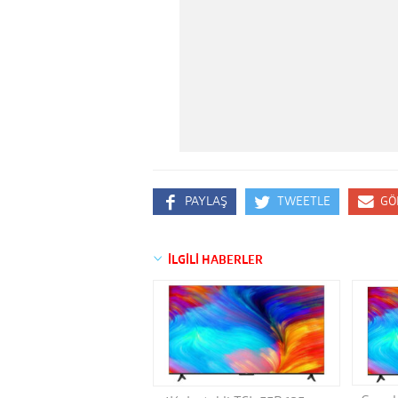
PAYLAŞ
TWEETLE
GÖ
İLGİLİ HABERLER