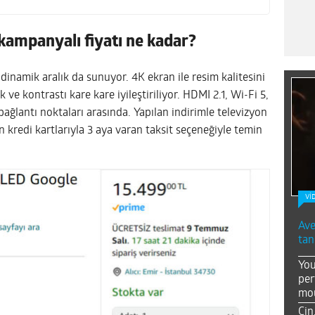
ampanyalı fiyatı ne kadar?
inamik aralık da sunuyor. 4K ekran ile resim kalitesini
ık ve kontrastı kare kare iyileştiriliyor. HDMI 2.1, Wi-Fi 5,
ağlantı noktaları arasında. Yapılan indirimle televizyon
on kredi kartlarıyla 3 aya varan taksit seçeneğiyle temin
Vİ
Ave
tan
You
per
mou
Çin