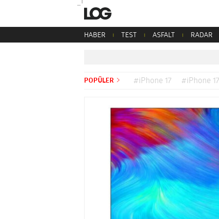
HABER
TEST
ASFALT
RADAR
POPÜLER
#iPhone 17
#iPhone 17