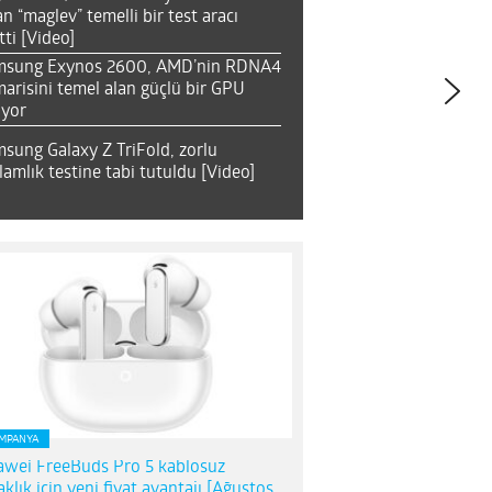
an “maglev” temelli bir test aracı
tti [Video]
msung Exynos 2600, AMD’nin RDNA4
arisini temel alan güçlü bir GPU
ıyor
sung Galaxy Z TriFold, zorlu
lamlık testine tabi tutuldu [Video]
MPANYA
wei FreeBuds Pro 5 kablosuz
aklık için yeni fiyat avantajı [Ağustos