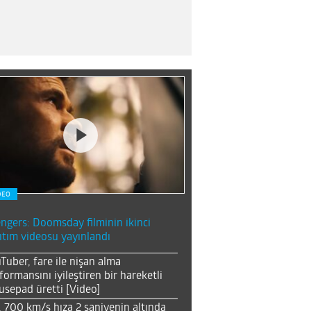
DEO
ngers: Doomsday filminin ikinci
ıtım videosu yayınlandı
Tuber, fare ile nişan alma
formansını iyileştiren bir hareketli
sepad üretti [Video]
, 700 km/s hıza 2 saniyenin altında