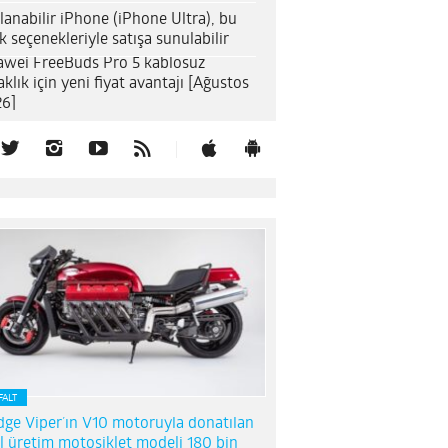
lanabilir iPhone (iPhone Ultra), bu
k seçenekleriyle satışa sunulabilir
wei FreeBuds Pro 5 kablosuz
aklık için yeni fiyat avantajı [Ağustos
6]
FALT
ge Viper’ın V10 motoruyla donatılan
l üretim motosiklet modeli 180 bin