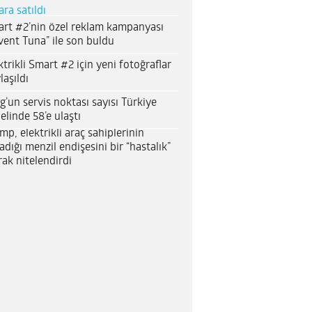
ara satıldı
rt #2’nin özel reklam kampanyası
vent Tuna” ile son buldu
ktrikli Smart #2 için yeni fotoğraflar
laşıldı
g’un servis noktası sayısı Türkiye
elinde 58’e ulaştı
mp, elektrikli araç sahiplerinin
adığı menzil endişesini bir “hastalık”
rak nitelendirdi