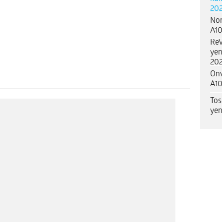
202
Nor
A10
ReV
yen
202
Onv
A10
Tos
yen