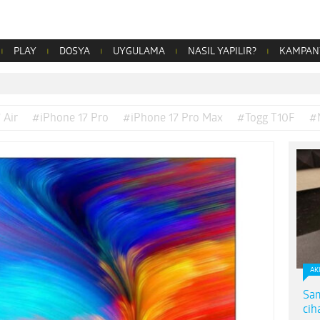
PLAY
DOSYA
UYGULAMA
NASIL YAPILIR?
KAMPAN
 Air
#iPhone 17 Pro
#iPhone 17 Pro Max
#Togg T10F
#
AK
Sam
cih