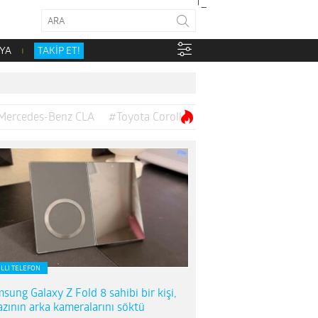
YA
TAKİP ET!
Mercedes-Benz CLA
#Toyota Corolla
ILLI TELEFON
sung Galaxy Z Fold 8 sahibi bir kişi,
azının arka kameralarını söktü