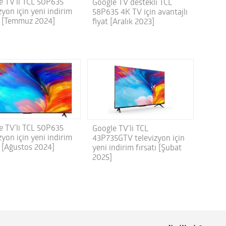
e TV’li TCL 50P635
Google TV destekli TCL
zyon için yeni indirim
58P635 4K TV için avantajlı
tı [Temmuz 2024]
fiyat [Aralık 2023]
e TV’li TCL 50P635
Google TV’li TCL
zyon için yeni indirim
43P735GTV televizyon için
ı [Ağustos 2024]
yeni indirim fırsatı [Şubat
2025]