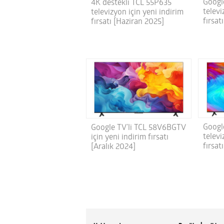
Googl
4K destekli TCL 55P635
televi
televizyon için yeni indirim
fırsa
fırsatı [Haziran 2025]
Googl
Google TV’li TCL 58V6BGTV
televi
için yeni indirim fırsatı
fırsat
[Aralık 2024]