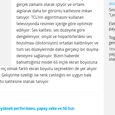
dol
gerçek zamanlı olarak işliyor ve ortamı
Sma
algılarak daha bir görüntü kalitesine imkan
“Le
tanıyor. TCL’nin algoritmasını kullanan
Ele
televizyonda resimler içeriğe göre optimize
pay
ediliyor. Ses kalitesi, ses düzeyine göre
dengeleniyor, sinyal ve hoparlörlerdeki ses
Tog
gen
bozulması (distorsiyon) ortadan kaldırılıyor ve
Tru
tüm ses düzeylerinde daha gerçekçi bir duyma
yaş
deneyimi sağlanıyor. Bizim haberde
ola
bahsettiğimiz model 65 inçlik ekran boyutuna
 inç olmak farklı ekran boyutu seçenekleri de yer alıyor.
Geliştirme özelliği ise renk canlılığını en uygun hale
tü kalitesine olanak tanıyor.
 yüksek performans, yapay zeka ve 5G hızı