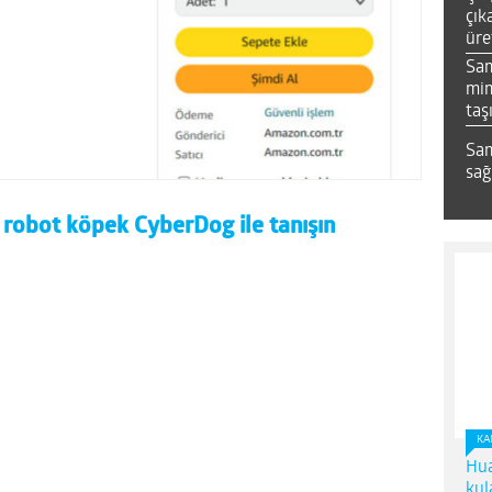
çık
üre
Sa
mim
taş
Sam
sağ
 robot köpek CyberDog ile tanışın
KA
Hua
kul