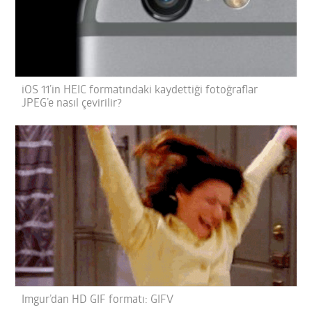
iOS 11’in HEIC formatındaki kaydettiği fotoğraflar
JPEG’e nasıl çevirilir?
Imgur’dan HD GIF formatı: GIFV