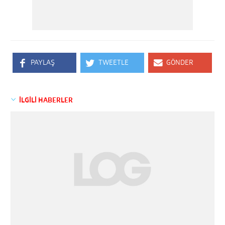
PAYLAŞ
TWEETLE
GÖNDER
İLGİLİ HABERLER