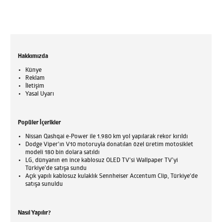
Hakkımızda
Künye
Reklam
İletişim
Yasal Uyarı
Popüler İçerikler
Nissan Qashqai e-Power ile 1.980 km yol yapılarak rekor kırıldı
Dodge Viper'ın V10 motoruyla donatılan özel üretim motosiklet
modeli 180 bin dolara satıldı
LG, dünyanın en ince kablosuz OLED TV’si Wallpaper TV’yi
Türkiye’de satışa sundu
Açık yapılı kablosuz kulaklık Sennheiser Accentum Clip, Türkiye'de
satışa sunuldu
Nasıl Yapılır?