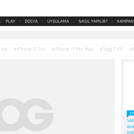
PLAY
DOSYA
UYGULAMA
NASIL YAPILIR?
KAMPAN
 Air
#iPhone 17 Pro
#iPhone 17 Pro Max
#Togg T10F
#
KA
Sam
ava
ind