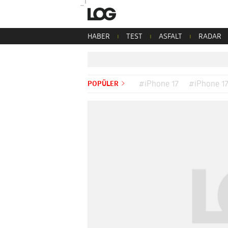
HABER
TEST
ASFALT
RADAR
POPÜLER
#iPhone 17
#iPhone 17