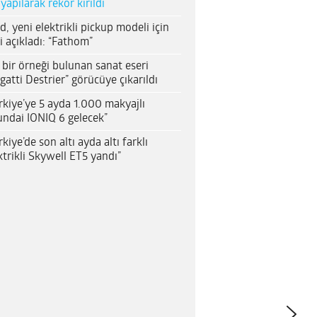
 yapılarak rekor kırıldı
d, yeni elektrikli pickup modeli için
i açıkladı: “Fathom”
 bir örneği bulunan sanat eseri
gatti Destrier” görücüye çıkarıldı
rkiye’ye 5 ayda 1.000 makyajlı
ndai IONIQ 6 gelecek”
rkiye’de son altı ayda altı farklı
ktrikli Skywell ET5 yandı”