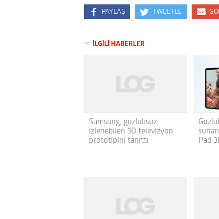
PAYLAŞ
TWEETLE
GÖ
İLGİLİ HABERLER
Samsung, gözlüksüz
Gözlü
izlenebilen 3D televizyon
sunan
prototipini tanıttı
Pad 3D