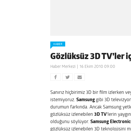
HABER
Gözlüksüz 3D TV’ler iç
Haber Merkezi
16 Ekim 2010 09:00
Sanırız hiçbirimiz 3D bir film izlerken 
istemiyoruz.
Samsung
gibi 3D televizyo
durumun farkında. Ancak Samsung yetkili
gözlüksüz izlenebilen
3D TV
‘lerin yaygı
olduğunu söylüyor.
Samsung Electronic
gözlüksüz izlenebilen 3D teknolojisini 