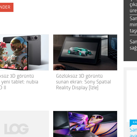
çık
NDER
üre
Sa
mim
taş
Sam
sağ
ksüz 3D görüntü
Gözlüksüz 3D görüntü
 yeni tablet: nubia
sunan ekran: Sony Spatial
 II
Reality Display [İzle]
KA
Sam
ava