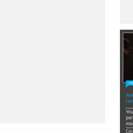
Vİ
Ave
tan
You
per
mou
Çin