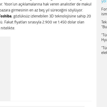
yol
r. Yoon’un açıklamalarına hak veren analistler de makul
For
 pazara girmesinin en az beş yıl süreceğini söylüyor.
ism
Toshiba
, gözlüksüz izlenebilen 3D teknolojisine sahip 20
Tek
ü. Fakat fiyatları sırasıyla 2.900 ve 1.450 dolar olan
“Bu
 nitelikte.
“Tü
Hyu
“Tü
ele