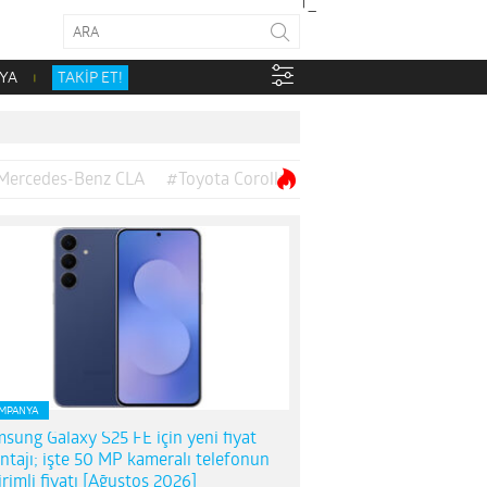
YA
TAKİP ET!
Mercedes-Benz CLA
#Toyota Corolla
MPANYA
sung Galaxy S25 FE için yeni fiyat
ntajı; işte 50 MP kameralı telefonun
irimli fiyatı [Ağustos 2026]