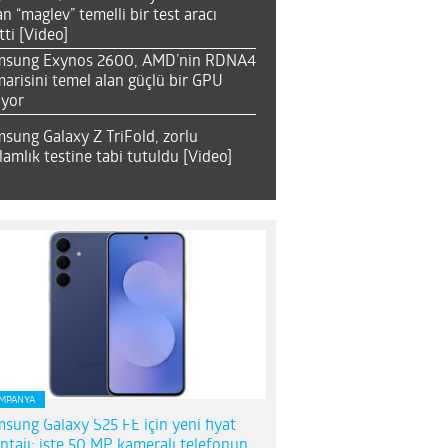
an “maglev” temelli bir test aracı
tti [Video]
msung Exynos 2600, AMD’nin RDNA4
arisini temel alan güçlü bir GPU
ıyor
sung Galaxy Z TriFold, zorlu
lamlık testine tabi tutuldu [Video]
MPANYA
sung Galaxy S25 FE için yeni fiyat
ntajı; işte 50 MP kameralı telefonun