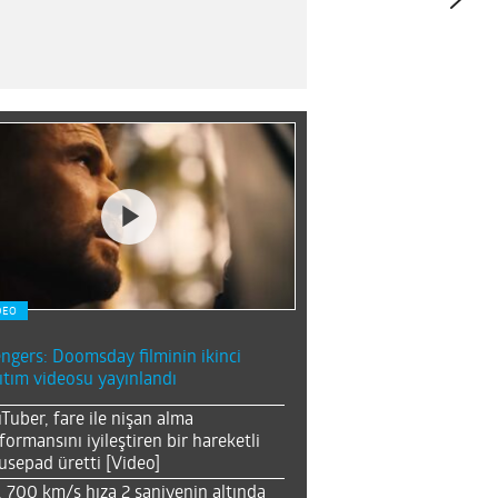
DEO
ngers: Doomsday filminin ikinci
ıtım videosu yayınlandı
Tuber, fare ile nişan alma
formansını iyileştiren bir hareketli
sepad üretti [Video]
, 700 km/s hıza 2 saniyenin altında