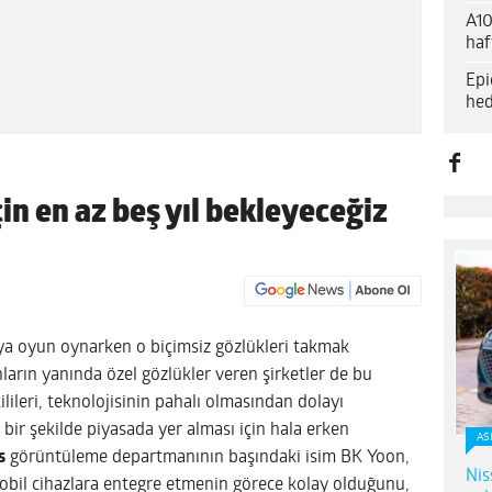
A10
haf
Epi
hed
in en az beş yıl bekleyeceğiz
veya oyun oynarken o biçimsiz gözlükleri takmak
nların yanında özel gözlükler veren şirketler de bu
leri, teknolojisinin pahalı olmasından dolayı
n bir şekilde piyasada yer alması için hala erken
AS
s
görüntüleme departmanının başındaki isim BK Yoon,
Nis
mobil cihazlara entegre etmenin görece kolay olduğunu,