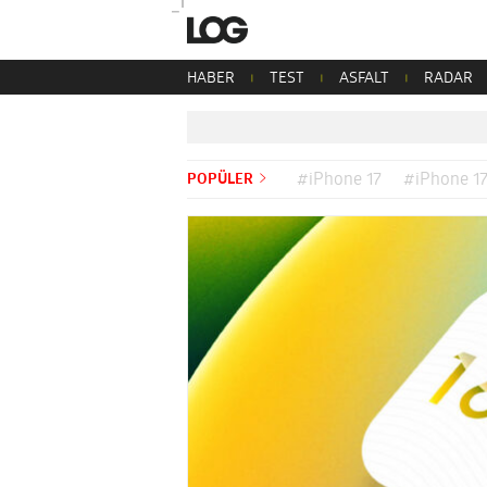
HABER
TEST
ASFALT
RADAR
POPÜLER
#iPhone 17
#iPhone 17