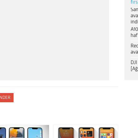
fır
Sam
ava
ind
A10
haf
Red
ava
DJI
[Ağ
NDER