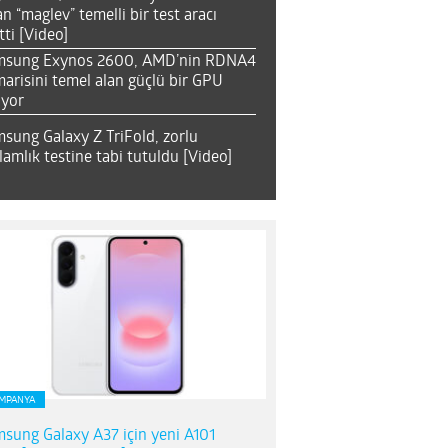
an “maglev” temelli bir test aracı
tti [Video]
msung Exynos 2600, AMD’nin RDNA4
arisini temel alan güçlü bir GPU
ıyor
sung Galaxy Z TriFold, zorlu
lamlık testine tabi tutuldu [Video]
MPANYA
sung Galaxy A37 için yeni A101