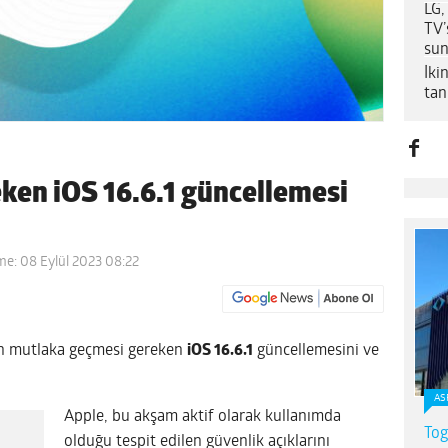
LG,
TV’
su
İki
tanı
ken iOS 16.6.1 güncellemesi
me: 08 Eylül 2023 08:22
sin mutlaka geçmesi gereken
iOS 16.6.1
güncellemesini ve
AS
Apple, bu akşam aktif olarak kullanımda
Tog
olduğu tespit edilen güvenlik açıklarını