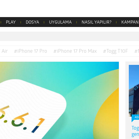
PLAY
DOSYA
UYGULAMA
NASIL YAPILIR?
KAMPAN
 Air
#iPhone 17 Pro
#iPhone 17 Pro Max
#Togg T10F
#
AS
Tog
gen