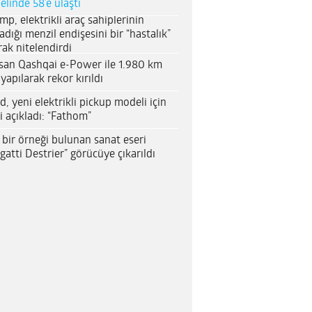
elinde 58’e ulaştı
mp, elektrikli araç sahiplerinin
adığı menzil endişesini bir “hastalık”
rak nitelendirdi
san Qashqai e-Power ile 1.980 km
 yapılarak rekor kırıldı
d, yeni elektrikli pickup modeli için
i açıkladı: “Fathom”
 bir örneği bulunan sanat eseri
gatti Destrier” görücüye çıkarıldı