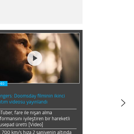
DEO
ngers: Doomsday filminin ikinci
ıtım videosu yayınlandı
Tuber, fare ile nişan alma
formansını iyileştiren bir hareketli
sepad üretti [Video]
, 700 km/s hıza 2 saniyenin altında