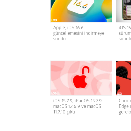
Apple, iOS 16.6
iOS 1
güncellemesini indirmeye
sürüm
sundu
sunul
iOS 15.7.9, iPadOS 15.7.9,
Chrom
macOS 12.6.9 ve macOS
Edge 
11.7.10 çıktı
gerek