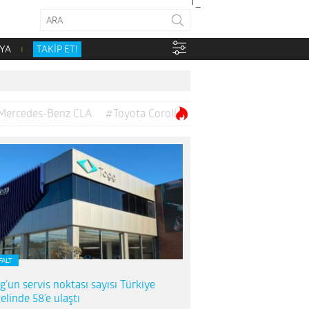
YA
TAKİP ET!
Mercedes-Benz CLA
#Toyota Corolla
FALT
g’un servis noktası sayısı Türkiye
elinde 58’e ulaştı