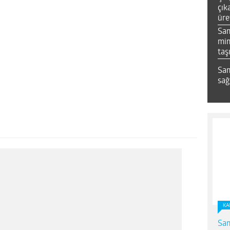
çık
üre
Sa
mim
taş
Sam
sağ
KA
Sam