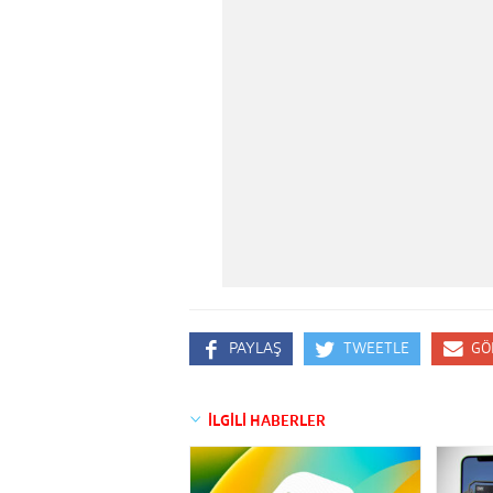
PAYLAŞ
TWEETLE
GÖ
İLGİLİ HABERLER