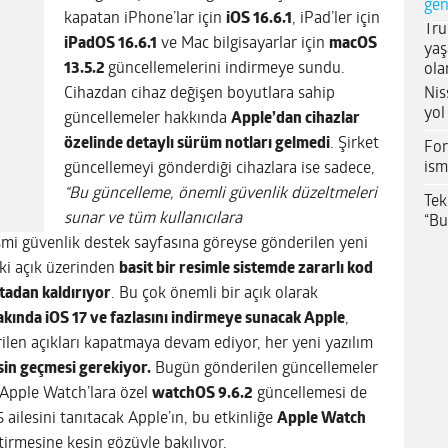
gen
kapatan iPhone’lar için
iOS 16.6.1
, iPad’ler için
Tru
iPadOS 16.6.1
ve Mac bilgisayarlar için
macOS
yaş
13.5.2
güncellemelerini indirmeye sundu.
ola
Nis
Cihazdan cihaz değişen boyutlara sahip
yol
güncellemeler hakkında
Apple’dan cihazlar
özelinde detaylı sürüm notları gelmedi
. Şirket
For
ism
güncellemeyi gönderdiği cihazlara ise sadece,
“Bu güncelleme, önemli güvenlik düzeltmeleri
Tek
sunar ve tüm kullanıcılara
“Bu
smi güvenlik destek sayfasına göreyse gönderilen yeni
ki açık üzerinden
basit bir resimle sistemde zararlı kod
tadan kaldırıyor
. Bu çok önemli bir açık olarak
akında iOS 17 ve fazlasını indirmeye sunacak Apple
,
irilen açıkları kapatmaya devam ediyor, her yeni yazılım
in geçmesi gerekiyor.
Bugün gönderilen güncellemeler
, Apple Watch’lara özel
watchOS 9.6.2
güncellemesi de
ailesini tanıtacak Apple’ın, bu etkinliğe
Apple Watch
etirmesine kesin gözüyle bakılıyor.