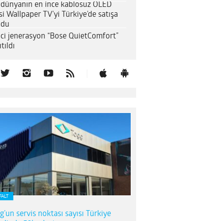
 dünyanın en ince kablosuz OLED
si Wallpaper TV’yi Türkiye’de satışa
ndu
nci jenerasyon “Bose QuietComfort”
tıldı
FALT
g’un servis noktası sayısı Türkiye