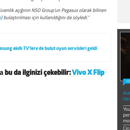
güvenlik açığının NSO Group’un Pegasus olarak bilinen
a
) bulaştırılması için kullanıldığını da söyledi.”
ung akıllı TV’lere de bulut oyun servisleri geldi
da
bu da ilginizi çekebilir:
Vivo X Flip
Vİ
Ave
tan
You
per
mou
Çin