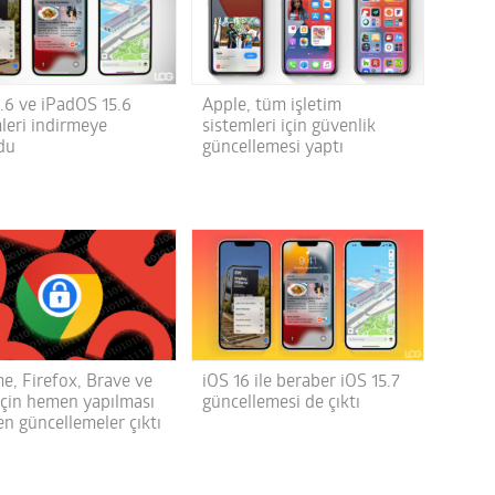
5.6 ve iPadOS 15.6
Apple, tüm işletim
leri indirmeye
sistemleri için güvenlik
du
güncellemesi yaptı
e, Firefox, Brave ve
iOS 16 ile beraber iOS 15.7
için hemen yapılması
güncellemesi de çıktı
en güncellemeler çıktı