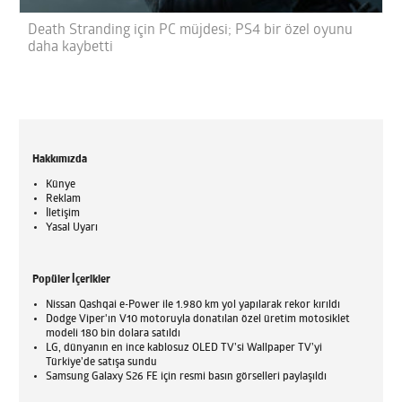
Death Stranding için PC müjdesi; PS4 bir özel oyunu
daha kaybetti
Hakkımızda
Künye
Reklam
İletişim
Yasal Uyarı
Popüler İçerikler
Nissan Qashqai e-Power ile 1.980 km yol yapılarak rekor kırıldı
Dodge Viper'ın V10 motoruyla donatılan özel üretim motosiklet
modeli 180 bin dolara satıldı
LG, dünyanın en ince kablosuz OLED TV’si Wallpaper TV’yi
Türkiye’de satışa sundu
Samsung Galaxy S26 FE için resmi basın görselleri paylaşıldı