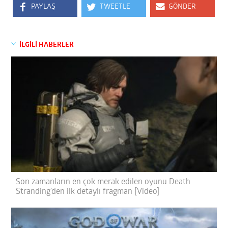
PAYLAŞ
TWEETLE
GÖNDER
İLGİLİ HABERLER
Son zamanların en çok merak edilen oyunu Death
Stranding’den ilk detaylı fragman [Video]