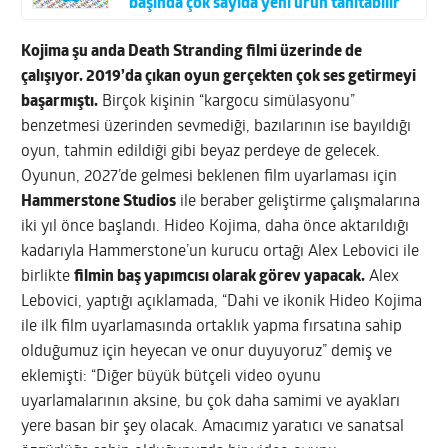
başında çok sayıda yeni ürün tanıtabilir
Kojima şu anda Death Stranding filmi üzerinde de
çalışıyor. 2019’da çıkan oyun gerçekten çok ses getirmeyi
başarmıştı.
Birçok kişinin “kargocu simülasyonu”
benzetmesi üzerinden sevmediği, bazılarının ise bayıldığı
oyun, tahmin edildiği gibi beyaz perdeye de gelecek.
Oyunun, 2027’de gelmesi beklenen film uyarlaması için
Hammerstone Studios
ile beraber geliştirme çalışmalarına
iki yıl önce başlandı. Hideo Kojima, daha önce aktarıldığı
kadarıyla Hammerstone’un kurucu ortağı Alex Lebovici ile
birlikte
filmin baş yapımcısı olarak görev yapacak.
Alex
Lebovici, yaptığı açıklamada, “Dahi ve ikonik Hideo Kojima
ile ilk film uyarlamasında ortaklık yapma fırsatına sahip
olduğumuz için heyecan ve onur duyuyoruz” demiş ve
eklemişti: “Diğer büyük bütçeli video oyunu
uyarlamalarının aksine, bu çok daha samimi ve ayakları
yere basan bir şey olacak. Amacımız yaratıcı ve sanatsal