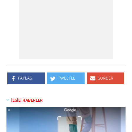
PAYLAŞ
TWEETLE
GÖNDER
İLGİLİ HABERLER