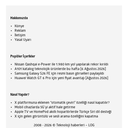
Hakkımızda
Künye
Reklam
İletişim
Yasal Uyarı
Popüler İçerikler
Nissan Qashqai e-Power ile 1.980 km yol yapılarak rekor kırıldı
A101 katalog teknolojik ürünlerde bu hafta [6 Ağustos 2026]
Samsung Galaxy S26 FE için resmi basın görselleri paylaşıldı
Huawei Watch GT 6 Pro için yeni fiyat avantajı [Ağustos 2026]
Nasıl Yapılır?
X platformuna eklenen “otomatik çeviri” özelliği nasıl kapatılır?
Mobil cihazlarda 5G’yi aktif hale getirme
Apple TV ve HomePod akıllı hoparlörlerde Türkçe Siri dil desteği
X için gelen görüntülü ve sesli arama özelliğini kapatma
2008 - 2026 © Teknoloji haberleri – LOG