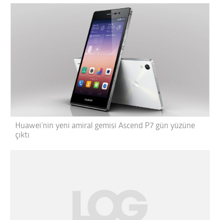
Huawei’nin yeni amiral gemisi Ascend P7 gün yüzüne
çıktı