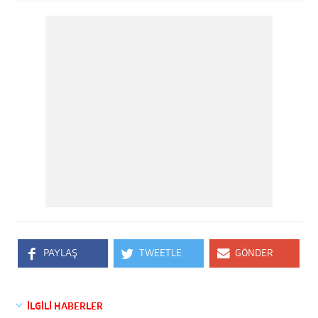
PAYLAŞ
TWEETLE
GÖNDER
İLGİLİ HABERLER