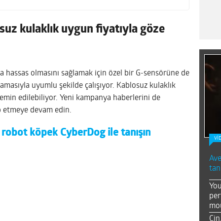
uz kulaklık uygun fiyatıyla göze
a hassas olmasını sağlamak için özel bir G-sensörüne de
masıyla uyumlu şekilde çalışıyor. Kablosuz kulaklık
temin edilebiliyor. Yeni kampanya haberlerini de
p etmeye devam edin.
 robot köpek CyberDog ile tanışın
Vİ
Ave
tan
You
per
mou
Çin