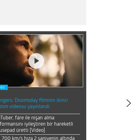
DEO
ngers: Doomsday filminin ikinci
ıtım videosu yayınlandı
Tuber, fare ile nişan alma
formansını iyileştiren bir hareketli
sepad üretti [Video]
, 700 km/s hıza 2 saniyenin altında