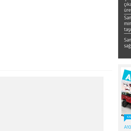
çık
üre
Sa
mim
taş
Sam
sağ
KA
A10