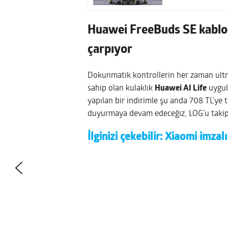
Huawei FreeBuds SE kablos
çarpıyor
Dokunmatik kontrollerin her zaman ultr
sahip olan kulaklık
Huawei AI Life
uygula
yapılan bir indirimle şu anda 708 TL’ye 
duyurmaya devam edeceğiz, LOG’u taki
İlginizi çekebilir:
Xiaomi imzalı