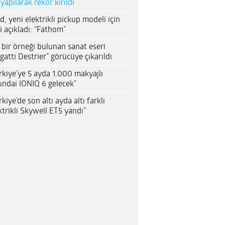
 yapılarak rekor kırıldı
d, yeni elektrikli pickup modeli için
i açıkladı: “Fathom”
 bir örneği bulunan sanat eseri
gatti Destrier” görücüye çıkarıldı
rkiye’ye 5 ayda 1.000 makyajlı
ndai IONIQ 6 gelecek”
rkiye’de son altı ayda altı farklı
ktrikli Skywell ET5 yandı”