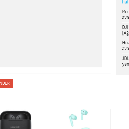
haf
Red
ava
DJI
[Ağ
Hua
ava
JBL
yen
NDER