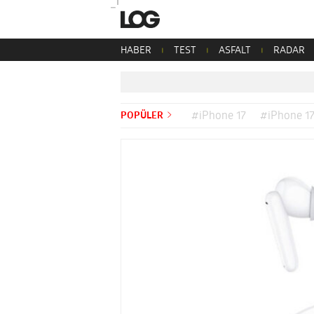
HABER
TEST
ASFALT
RADAR
POPÜLER
#iPhone 17
#iPhone 17