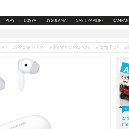
PLAY
DOSYA
UYGULAMA
NASIL YAPILIR?
KAMPAN
 Air
#iPhone 17 Pro
#iPhone 17 Pro Max
#Togg T10F
#
KA
A10
haf