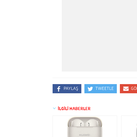
PAYLAŞ
TWEETLE
GÖ
İLGİLİ HABERLER