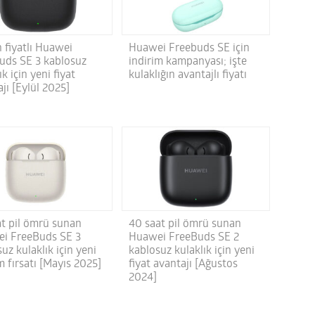
 fiyatlı Huawei
Huawei Freebuds SE için
uds SE 3 kablosuz
indirim kampanyası; işte
ık için yeni fiyat
kulaklığın avantajlı fiyatı
jı [Eylül 2025]
at pil ömrü sunan
40 saat pil ömrü sunan
i FreeBuds SE 3
Huawei FreeBuds SE 2
uz kulaklık için yeni
kablosuz kulaklık için yeni
m fırsatı [Mayıs 2025]
fiyat avantajı [Ağustos
2024]