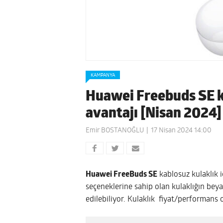
KAMPANYA
Huawei Freebuds SE ka
avantajı [Nisan 2024]
Emir BOSTANOĞLU
17 Nisan 2024 14:00
Huawei FreeBuds SE
kablosuz kulaklık iç
seçeneklerine sahip olan kulaklığın bey
edilebiliyor. Kulaklık fiyat/performans 