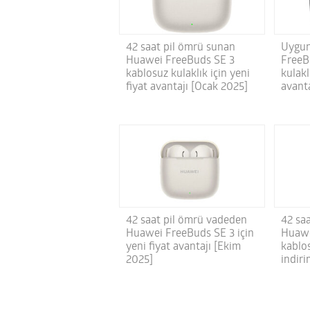
42 saat pil ömrü sunan
Uygun
Huawei FreeBuds SE 3
FreeB
kablosuz kulaklık için yeni
kulakl
fiyat avantajı [Ocak 2025]
avanta
42 saat pil ömrü vadeden
42 sa
Huawei FreeBuds SE 3 için
Huawe
yeni fiyat avantajı [Ekim
kablos
2025]
indiri