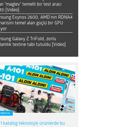
an “maglev” temelli bir test aracı
tti [Video]
msung Exynos 2600, AMD’nin RDNA4
arisini temel alan güçlü bir GPU
ıyor
sung Galaxy Z TriFold, zorlu
lamlık testine tabi tutuldu [Video]
MPANYA
1 katalog teknolojik ürünlerde bu