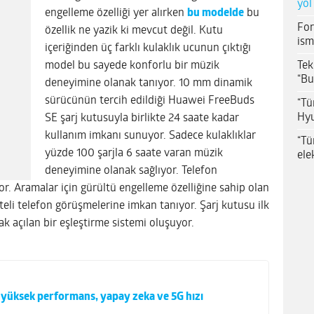
yol
engelleme özelliği yer alırken
bu modelde
bu
For
özellik ne yazik ki mevcut değil. Kutu
ism
içeriğinden üç farklı kulaklık ucunun çıktığı
Tek
model bu sayede konforlu bir müzik
“Bu
deneyimine olanak tanıyor. 10 mm dinamik
sürücünün tercih edildiği Huawei FreeBuds
“Tü
Hyu
SE şarj kutusuyla birlikte 24 saate kadar
kullanım imkanı sunuyor. Sadece kulaklıklar
“Tü
yüzde 100 şarjla 6 saate varan müzik
ele
deneyimine olanak sağlıyor. Telefon
r. Aramalar için gürültü engelleme özelliğine sahip olan
teli telefon görüşmelerine imkan tanıyor. Şarj kutusu ilk
ak açılan bir eşleştirme sistemi oluşuyor.
 yüksek performans, yapay zeka ve 5G hızı