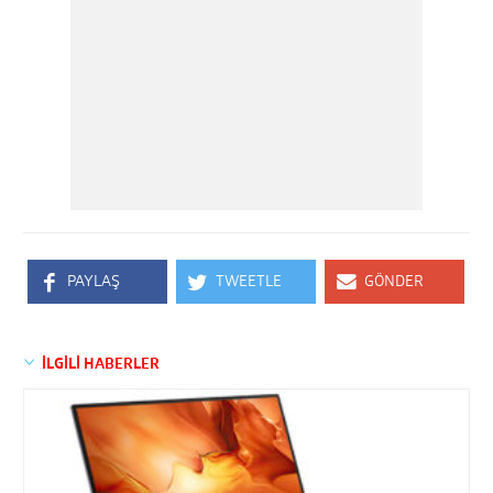
PAYLAŞ
TWEETLE
GÖNDER
İLGİLİ HABERLER