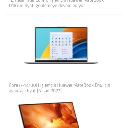
12. nesil Intel Core i7 işlemcili Huawei MateBook
D16’nın fiyatı gerilemeye devam ediyor
Core i7-12700H işlemcili Huawei MateBook D16 için
avantajlı fiyat [Nisan 2023]