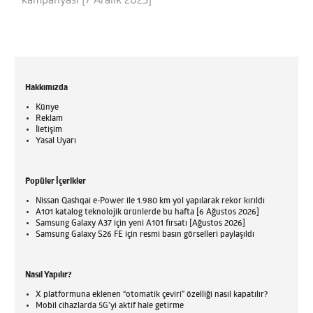
kampanyası [7 Aralık 2023]
Hakkımızda
Künye
Reklam
İletişim
Yasal Uyarı
Popüler İçerikler
Nissan Qashqai e-Power ile 1.980 km yol yapılarak rekor kırıldı
A101 katalog teknolojik ürünlerde bu hafta [6 Ağustos 2026]
Samsung Galaxy A37 için yeni A101 fırsatı [Ağustos 2026]
Samsung Galaxy S26 FE için resmi basın görselleri paylaşıldı
Nasıl Yapılır?
X platformuna eklenen “otomatik çeviri” özelliği nasıl kapatılır?
Mobil cihazlarda 5G’yi aktif hale getirme