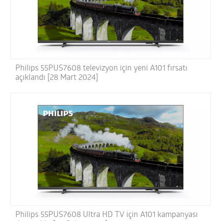
Philips 55PUS7608 televizyon için yeni A101 fırsatı
açıklandı [28 Mart 2024]
Philips 55PUS7608 Ultra HD TV için A101 kampanyası