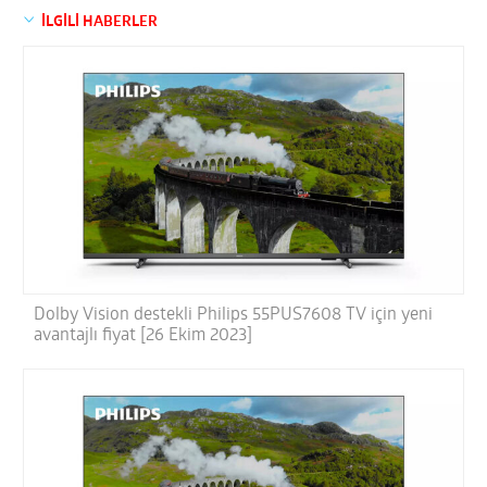
İLGİLİ HABERLER
Dolby Vision destekli Philips 55PUS7608 TV için yeni
avantajlı fiyat [26 Ekim 2023]