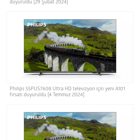
duyuruldu [29 Şubat 2024]
Philips 55PUS7608 Ultra HD televizyon için yeni A101
fırsatı duyuruldu [4 Temmuz 2024]