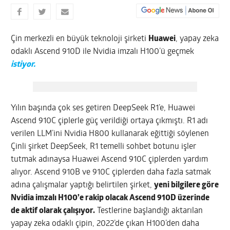
Çin merkezli en büyük teknoloji şirketi
Huawei
, yapay zeka
odaklı Ascend 910D ile Nvidia imzalı H100’ü geçmek
istiyor.
Yılın başında çok ses getiren DeepSeek R1’e, Huawei
Ascend 910C çiplerle güç verildiği ortaya çıkmıştı. R1 adı
verilen LLM’ini Nvidia H800 kullanarak eğittiği söylenen
Çinli şirket DeepSeek, R1 temelli sohbet botunu işler
tutmak adınaysa Huawei Ascend 910C çiplerden yardım
alıyor. Ascend 910B ve 910C çiplerden daha fazla satmak
adına çalışmalar yaptığı belirtilen şirket,
yeni bilgilere göre
Nvidia imzalı H100’e rakip olacak Ascend 910D üzerinde
de aktif olarak çalışıyor.
Testlerine başlandığı aktarılan
yapay zeka odaklı çipin, 2022’de çıkan H100’den daha