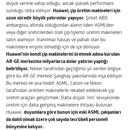
düşük verime sahip olduğu, ancak yüksek performans
sunduğu iddia ediliyor.
Huawei, çip üretim makineleri için
uzun süredir büyük yatırımlar yapıyor.
Şirket ABD
ambargosu altında olduğundan alanın lideri ASML’den
veya diğer üreticilerden özel çip/işlemci üretim makineleri
satın alamıyor. İnanılmaz hassas ve pahalı olan bu
makinelere erişimi olmadığı için de içe dönüyor.
Huawei’nin kendi çip makinelerini üretmek adına kurulan
AR-GE merkezine milyarlarca dolar yatırım yaptığı
belirtiliyor.
Nikkei tarafından geçtiğimiz yıl verilen bilgiye
göre bu AR-GE merkezi Şanghay yakınlarında inşa ediliyor.
Bu merkez ile ana hedef, ASML, Canon ve Nikon
tarafından üretilen makinelerle rekabet edebilecek çip
üretim araçları geliştirmek. Daha düşük “nm” seviyesinde
üretim için daha gelişmiş makinelere ihtiyacı bulunan
Huawei,
duyumlara göre bunun için eski ASML çalışanları
da dahil olmak üzere çok sayıda tecrübeli personeli
bünyesine katıyor.