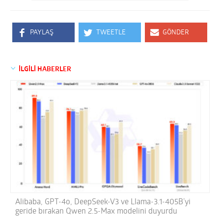
PAYLAŞ
TWEETLE
GÖNDER
İLGİLİ HABERLER
Alibaba, GPT-4o, DeepSeek-V3 ve Llama-3.1-405B’yi
geride bırakan Qwen 2.5-Max modelini duyurdu