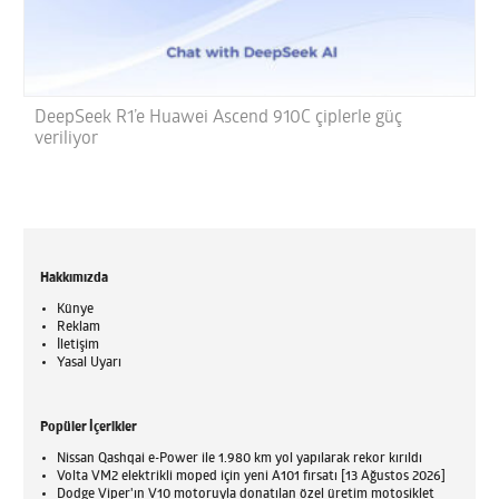
DeepSeek R1’e Huawei Ascend 910C çiplerle güç
veriliyor
Hakkımızda
Künye
Reklam
İletişim
Yasal Uyarı
Popüler İçerikler
Nissan Qashqai e-Power ile 1.980 km yol yapılarak rekor kırıldı
Volta VM2 elektrikli moped için yeni A101 fırsatı [13 Ağustos 2026]
Dodge Viper'ın V10 motoruyla donatılan özel üretim motosiklet