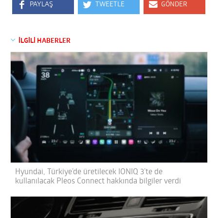
PAYLAŞ
TWEETLE
GÖNDER
İLGİLİ HABERLER
Hyundai, Türkiye’de üretilecek IONIQ 3’te de
kullanılacak Pleos Connect hakkında bilgiler verdi