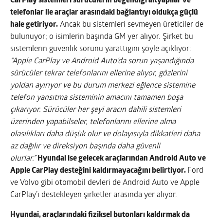
CarPlay sistemleri sürücülerin beğendiği altyapılar ve
telefonlar ile araçlar arasındaki bağlantıyı oldukça güçlü
hale getiriyor.
Ancak bu sistemleri sevmeyen üreticiler de
bulunuyor; o isimlerin başında GM yer alıyor. Şirket bu
sistemlerin güvenlik sorunu yarattığını şöyle açıklıyor:
“Apple CarPlay ve Android Auto’da sorun yaşandığında
sürücüler tekrar telefonlarını ellerine alıyor, gözlerini
yoldan ayırıyor ve bu durum merkezi eğlence sistemine
telefon yansıtma sisteminin amacını tamamen boşa
çıkarıyor. Sürücüler her şeyi aracın dahili sistemleri
üzerinden yapabilseler, telefonlarını ellerine alma
olasılıkları daha düşük olur ve dolayısıyla dikkatleri daha
az dağılır ve direksiyon başında daha güvenli
olurlar.”
Hyundai ise gelecek araçlarından Android Auto ve
Apple CarPlay desteğini kaldırmayacağını belirtiyor.
Ford
ve Volvo gibi otomobil devleri de Android Auto ve Apple
CarPlay’i destekleyen şirketler arasında yer alıyor.
Hyundai, araçlarındaki fiziksel butonları kaldırmak da