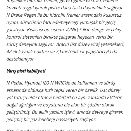
Böylelikle hidrolik frenler, gerektiğinde ekstra frenleme
kuvveti uygulayarak pistte daha fazla dayanıklılık sağlıyor.
N Brake Regen ile bu hidrolik frenler arasındaki kusursuz
uyum, sürücünün fark edemeyeceği yumuşak bir geçiş
yaratıyor. Kısacası bu sistem, IONIQ 5 N’in denge ve çekiş
kontrol sistemleri birlikte çalışarak heyecan verici bir
sürüş deneyimi sağlıyor. Aracın üst düzey viraj yetenekleri,
42 ek kaynak noktası ve 2,1 metrelik ek yapıştırıcıyla da
destekleniyor.
Yarış pisti kabiliyeti
N Pedal, Hyundai i20 N WRC’de de kullanılan ve sürüş
esnasında oldukça hızlı tepki veren bir özellik. Üst düzey
yol tutuşu elde etmeyi hedeflerken aynı zamanda EV’lerin
doğal ağırlığını ve boyutunu ele alan bir çözüm olarak
geliştirilmiş. Bu akıllı yazılım işlevi, anında devreye girerek
gelişmiş bir gaz kelebeği hassasiyeti sağlıyor.