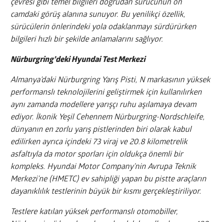
çevresi gibi temel bilgileri doğrudan sürücünün ön
camdaki görüş alanına sunuyor. Bu yenilikçi özellik,
sürücülerin önlerindeki yola odaklanmayı sürdürürken
bilgileri hızlı bir şekilde anlamalarını sağlıyor.
Nürburgring’deki Hyundai Test Merkezi
Almanya’daki Nürburgring Yarış Pisti, N markasının yüksek
performanslı teknolojilerini geliştirmek için kullanılırken
aynı zamanda modellere yarışçı ruhu aşılamaya devam
ediyor. İkonik Yeşil Cehennem Nürburgring-Nordschleife,
dünyanın en zorlu yarış pistlerinden biri olarak kabul
edilirken ayrıca içindeki 73 viraj ve 20.8 kilometrelik
asfaltıyla da motor sporları için oldukça önemli bir
kompleks. Hyundai Motor Company’nin Avrupa Teknik
Merkezi’ne (HMETC) ev sahipliği yapan bu pistte araçların
dayanıklılık testlerinin büyük bir kısmı gerçekleştiriliyor.
Testlere katılan yüksek performanslı otomobiller,