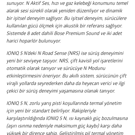
sunuyor. N Aktif Ses, hızı ve gaz kelebeği konumunu temel
alarak sesi sürekli olarak yeniden düzenliyor ve dinamik
bir işitsel deneyim sağlıyor. Bu işitsel deneyim, sürücülere
kullanılan gücü ölçmek için akustik bir referans sağlıyor.
Sistemde 8 adet dahili Bose Premium Sound ve iki adet
harici hoparlör bulunuyor.
IONIQ 5 N’deki N Road Sense (NRS) ise sürüş deneyimini
yeni bir seviyeye taşıyor. NRS, çift kavisli yol işaretlerini
otomatik olarak tanıyor ve sürücüye N Modunu
etkinleştirmesini öneriyor. Bu akıllı sistem, sürücünün çift
virajlı yollarda seyrederken daha da heyecan verici ve ilgi
çekici bir sürüş deneyimi yaşamasına olanak tanıyor.
IONIQ 5 N, zorlu yarış pisti koşullarında termal yönetim
için yeni bir standart belirliyor. Rakipleriyle
karşılaştırıldığında IONIQ 5 N, ısı kaynaklı güç bozulmasına
(aşırı ısınma nedeniyle maksimum güç kaybı) karşı daha
yüksek bir dirence sahip. Geliştirilmiş pil termal yönetim