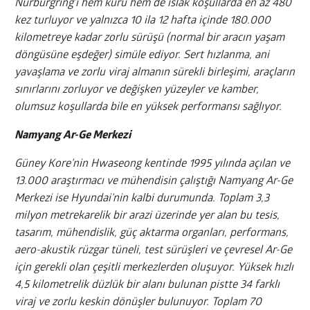
Nürburgring’i hem kuru hem de ıslak koşullarda en az 480
kez turluyor ve yalnızca 10 ila 12 hafta içinde 180.000
kilometreye kadar zorlu sürüşü (normal bir aracın yaşam
döngüsüne eşdeğer) simüle ediyor. Sert hızlanma, ani
yavaşlama ve zorlu viraj almanın sürekli birleşimi, araçların
sınırlarını zorluyor ve değişken yüzeyler ve kamber,
olumsuz koşullarda bile en yüksek performansı sağlıyor.
Namyang Ar-Ge Merkezi
Güney Kore’nin Hwaseong kentinde 1995 yılında açılan ve
13.000 araştırmacı ve mühendisin çalıştığı Namyang Ar-Ge
Merkezi ise Hyundai’nin kalbi durumunda. Toplam 3,3
milyon metrekarelik bir arazi üzerinde yer alan bu tesis,
tasarım, mühendislik, güç aktarma organları, performans,
aero-akustik rüzgar tüneli, test sürüşleri ve çevresel Ar-Ge
için gerekli olan çeşitli merkezlerden oluşuyor. Yüksek hızlı
4,5 kilometrelik düzlük bir alanı bulunan pistte 34 farklı
viraj ve zorlu keskin dönüşler bulunuyor. Toplam 70