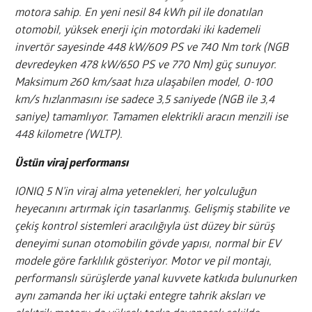
motora sahip. En yeni nesil 84 kWh pil ile donatılan
otomobil, yüksek enerji için motordaki iki kademeli
invertör sayesinde 448 kW/609 PS ve 740 Nm tork (NGB
devredeyken 478 kW/650 PS ve 770 Nm) güç sunuyor.
Maksimum 260 km/saat hıza ulaşabilen model, 0-100
km/s hızlanmasını ise sadece 3,5 saniyede (NGB ile 3,4
saniye) tamamlıyor. Tamamen elektrikli aracın menzili ise
448 kilometre (WLTP).
Üstün viraj performansı
IONIQ 5 N’in viraj alma yetenekleri, her yolculuğun
heyecanını artırmak için tasarlanmış. Gelişmiş stabilite ve
çekiş kontrol sistemleri aracılığıyla üst düzey bir sürüş
deneyimi sunan otomobilin gövde yapısı, normal bir EV
modele göre farklılık gösteriyor. Motor ve pil montajı,
performanslı sürüşlerde yanal kuvvete katkıda bulunurken
aynı zamanda her iki uçtaki entegre tahrik aksları ve