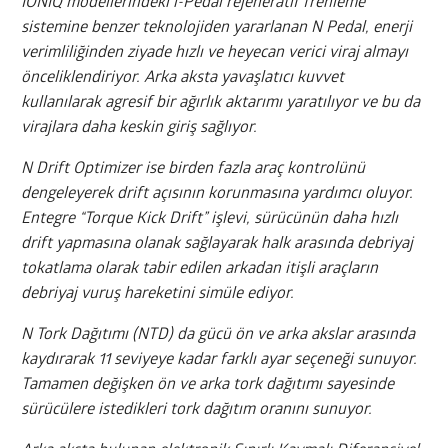
IONIQ modellerindeki i-Pedal rejeneratif frenleme
sistemine benzer teknolojiden yararlanan N Pedal, enerji
verimliliğinden ziyade hızlı ve heyecan verici viraj almayı
önceliklendiriyor. Arka aksta yavaşlatıcı kuvvet
kullanılarak agresif bir ağırlık aktarımı yaratılıyor ve bu da
virajlara daha keskin giriş sağlıyor.
N Drift Optimizer ise birden fazla araç kontrolünü
dengeleyerek drift açısının korunmasına yardımcı oluyor.
Entegre “Torque Kick Drift” işlevi, sürücünün daha hızlı
drift yapmasına olanak sağlayarak halk arasında debriyaj
tokatlama olarak tabir edilen arkadan itişli araçların
debriyaj vuruş hareketini simüle ediyor.
N Tork Dağıtımı (NTD) da gücü ön ve arka akslar arasında
kaydırarak 11 seviyeye kadar farklı ayar seçeneği sunuyor.
Tamamen değişken ön ve arka tork dağıtımı sayesinde
sürücülere istedikleri tork dağıtım oranını sunuyor.