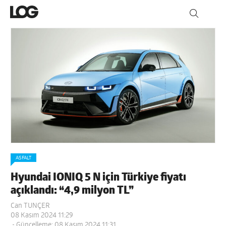
ASFALT
Hyundai IONIQ 5 N için Türkiye fiyatı
açıklandı: “4,9 milyon TL”
Can TUNÇER
08 Kasım 2024 11:29
- Güncelleme: 08 Kasım 2024 11:31