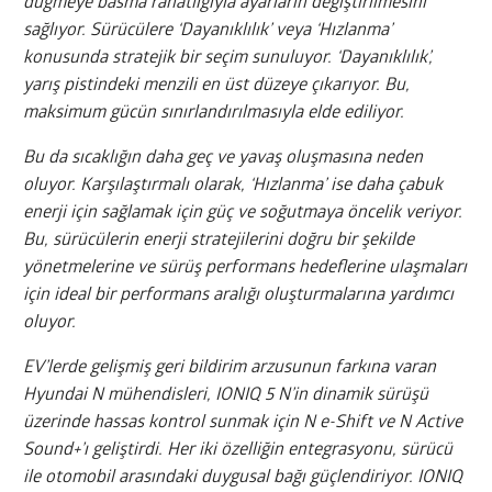
düğmeye basma rahatlığıyla ayarların değiştirilmesini
sağlıyor. Sürücülere ‘Dayanıklılık’ veya ‘Hızlanma’
konusunda stratejik bir seçim sunuluyor. ‘Dayanıklılık’,
yarış pistindeki menzili en üst düzeye çıkarıyor. Bu,
maksimum gücün sınırlandırılmasıyla elde ediliyor.
Bu da sıcaklığın daha geç ve yavaş oluşmasına neden
oluyor. Karşılaştırmalı olarak, ‘Hızlanma’ ise daha çabuk
enerji için sağlamak için güç ve soğutmaya öncelik veriyor.
Bu, sürücülerin enerji stratejilerini doğru bir şekilde
yönetmelerine ve sürüş performans hedeflerine ulaşmaları
için ideal bir performans aralığı oluşturmalarına yardımcı
oluyor.
EV’lerde gelişmiş geri bildirim arzusunun farkına varan
Hyundai N mühendisleri, IONIQ 5 N’in dinamik sürüşü
üzerinde hassas kontrol sunmak için N e-Shift ve N Active
Sound+’ı geliştirdi. Her iki özelliğin entegrasyonu, sürücü
ile otomobil arasındaki duygusal bağı güçlendiriyor. IONIQ