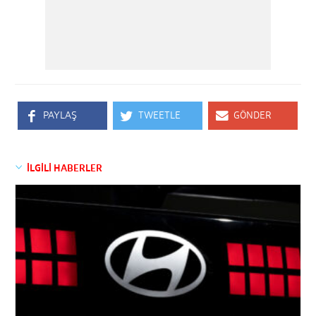
PAYLAŞ
TWEETLE
GÖNDER
İLGİLİ HABERLER