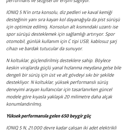
performans ve sezgisel bir erişim sağlıyor.
IONIQ 5 N’in orta konsolu, diz pedleri ve kaval kemiği
desteğinin yanı sıra kayan kol dayanağıyla da pist sürüşü
için optimize edilmiş. Konsolun alt kısmındaki uzantı ise
spor sürüşü desteklemek için sağlamlığı artırıyor. Spor
otomobil, günlük kullanım için C tipi USB, kablosuz şarj
cihazı ve bardak tutucular da sunuyor.
N koltuklar, güçlendirilmiş desteklere sahip. Böylece
keskin virajlarda güçlü yanal hızlanma meydana gelse bile
dengeli bir sürüş için üst ve alt gövdeyi sıkı bir şekilde
destekliyor. N koltuklar, yüksek performanslı sürüş
deneyimi arayan kullanıcılar için tasarlanırken güncel
modele göre kıyasla yaklaşık 20 milimetre daha alçak
konumlandırılmış.
Yüksek performansla gelen 650 beygir güç
IONIQ 5 N, 21.000 devre kadar çalışan iki adet elektrikli