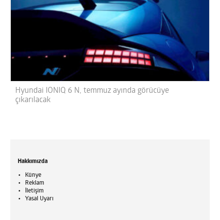
Hyundai IONIQ 6 N, temmuz ayında görücüye
çıkarılacak
Hakkımızda
Künye
Reklam
İletişim
Yasal Uyarı