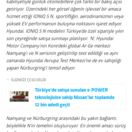
kabiliyetiyle günlük otomobillere çok farklı bir bakış açısı
getiriyor. Üzerindeki her görsel öğenin işlevsel bir amaca
hizmet ettiği IONIQ 5 N, sportifliğin, aerodinamizmin veya
yüksek EV performansın buluşma noktasını işaret ediyor.
Hyundai, IONIQ 5 N modelini Türkiye’de özel siparişle yılın
son çeyreğinde satışa sunmayı planlıyor.
‘N’, Hyundai
Motor Company’nin Kore’deki global Ar-Ge merkezi
Namyang’ı ve N serisinin geliştirilip test edildiği ve aynı
zamanda Hyundai Avrupa Test Merkezi’ne de ev sahipliği
yapan Nürburgring’i temsil ediyor.
İLGİNİZİ ÇEKEBİLİR
Türkiye’de satışa sunulan e-POWER
teknolojisine sahip Nissan’lar toplamda
12 bin adedi geçti
Namyang ve Nürburgring arasındaki bu yakın bağlantı,
böylelikle N’in temelini oluşturuyor. En önemli amacı sürüş