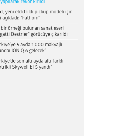
 yapılarak rekor kırıldı
d, yeni elektrikli pickup modeli için
i açıkladı: “Fathom”
 bir örneği bulunan sanat eseri
gatti Destrier” görücüye çıkarıldı
rkiye’ye 5 ayda 1.000 makyajlı
ndai IONIQ 6 gelecek”
rkiye’de son altı ayda altı farklı
ktrikli Skywell ET5 yandı”