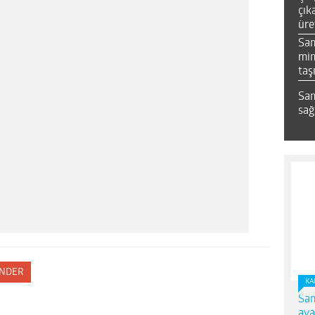
çık
üre
Sa
mim
taş
Sam
sağ
NDER
KA
Sam
ava