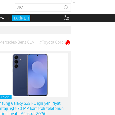
YA
TAKİP ET!
Mercedes-Benz CLA
#Toyota Corolla
MPANYA
sung Galaxy S25 FE için yeni fiyat
ntajı; işte 50 MP kameralı telefonun
irimli fiyatı [Ağustos 2026]