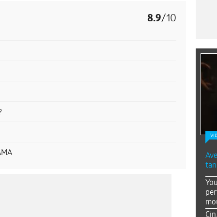
8.9
/
10
?
Vİ
AMA
Ave
tan
You
per
mou
Çin