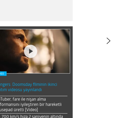
DEO
ngers: Doomsday filminin ikinci
ıtım videosu yayınlandı
Tuber, fare ile nişan alma
formansını iyileştiren bir hareketli
sepad üretti [Video]
, 700 km/s hıza 2 saniyenin altında