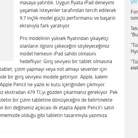
yol
masaya yatırdık. Uygun fiyata iPad deneyimi
yaşamak isteyenler tarafından tercih edilecek
For
ism
9,7 inçlik model güçlü performansı ve başarılı
ekranıyla fark yaratıyor.
Tek
“Bu
Pro modelinin yüksek fiyatından şikayetçi
“Tü
olanların ilgisini çekeceğini söyleyeceğimiz
Hyu
model herkesin iPad sahibi olmasını
hedefliyor. Giriş seviyesi bir tablet olmasına
“Tü
ele
ablet, çizim yapmayı veya not almayı sevenler için
nde bir giriş seviyesi modele getiriyor. Apple, kalem
e Apple Pencil ne yazık ki kutu içeriğinden çıkmıyor.
z ekstradan 479 TL’yi gözden çıkarmanız gerekiyor. Pek
etin bir çizim tabletine dönüşeceğini de belirtmekte
biri değilseniz açıkcası ilk etapta Apple Pencil’ı satın
lememizde olduğu gibi tabletin tasarımıyla yazımıza