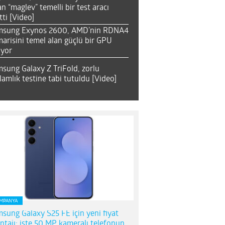
an “maglev” temelli bir test aracı
tti [Video]
msung Exynos 2600, AMD’nin RDNA4
arisini temel alan güçlü bir GPU
ıyor
sung Galaxy Z TriFold, zorlu
lamlık testine tabi tutuldu [Video]
MPANYA
sung Galaxy S25 FE için yeni fiyat
ntajı; işte 50 MP kameralı telefonun