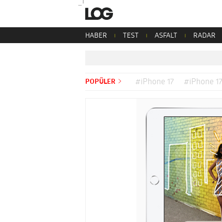
HABER
TEST
ASFALT
RADAR
POPÜLER
#iPhone 17
#iPhone 17