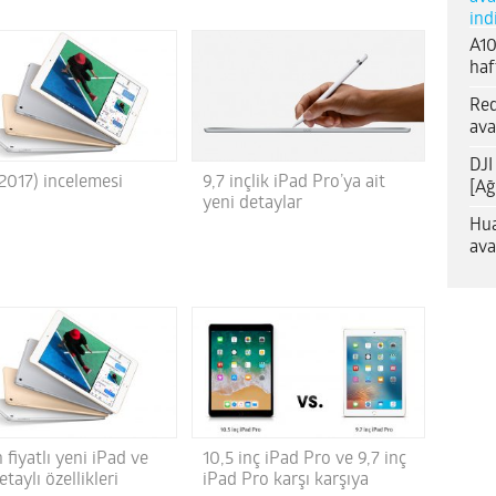
ind
A10
haf
Red
ava
DJI
(2017) incelemesi
9,7 inçlik iPad Pro’ya ait
[Ağ
yeni detaylar
Hua
ava
fiyatlı yeni iPad ve
10,5 inç iPad Pro ve 9,7 inç
taylı özellikleri
iPad Pro karşı karşıya