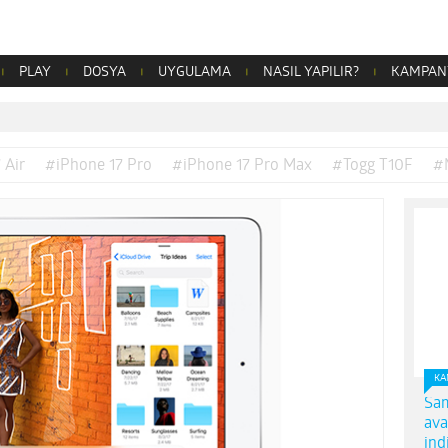
PLAY
DOSYA
UYGULAMA
NASIL YAPILIR?
KAMPAN
 Air
#iPhone 17 Pro
#iPhone 17 Pro Max
#Togg T10F
#
KA
Sam
ava
ind