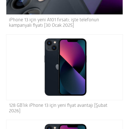
iPhone 13 için yeni A101 fırsatı; işte telefonun
kampanyalı fiyatı [30 Ocak 2025]
128 GB’lık iPhone 13 için yeni fiyat avantajı [Şubat
2026]