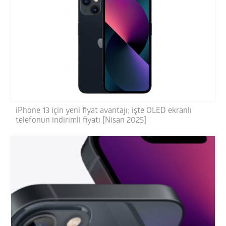
iPhone 13 için yeni fiyat avantajı; işte OLED ekranlı
telefonun indirimli fiyatı [Nisan 2025]