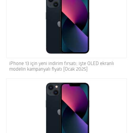
iPhone 13 için yeni indirim fırsatı; işte OLED ekranlı
modelin kampanyalı fiyatı [Ocak 2025]