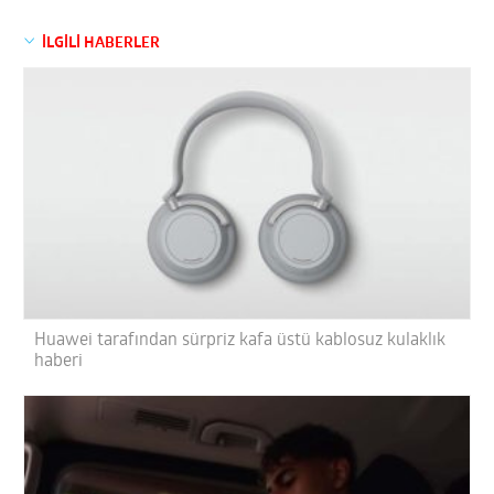
İLGİLİ HABERLER
Huawei tarafından sürpriz kafa üstü kablosuz kulaklık
haberi