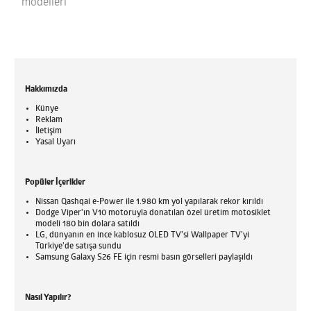
modelleri
Hakkımızda
Künye
Reklam
İletişim
Yasal Uyarı
Popüler İçerikler
Nissan Qashqai e-Power ile 1.980 km yol yapılarak rekor kırıldı
Dodge Viper'ın V10 motoruyla donatılan özel üretim motosiklet
modeli 180 bin dolara satıldı
LG, dünyanın en ince kablosuz OLED TV’si Wallpaper TV’yi
Türkiye’de satışa sundu
Samsung Galaxy S26 FE için resmi basın görselleri paylaşıldı
Nasıl Yapılır?