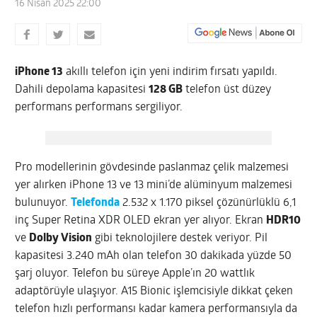
16 Nisan 2025 22:00
iPhone 13
akıllı telefon için yeni indirim fırsatı yapıldı.
Dahili depolama kapasitesi
128 GB
telefon üst düzey
performans performans sergiliyor.
Pro modellerinin gövdesinde paslanmaz çelik malzemesi
yer alırken iPhone 13 ve 13 mini’de alüminyum malzemesi
bulunuyor.
Telefonda
2.532 x 1.170 piksel çözünürlüklü 6,1
inç Super Retina XDR OLED ekran yer alıyor. Ekran
HDR10
ve
Dolby Vision
gibi teknolojilere destek veriyor. Pil
kapasitesi 3.240 mAh olan telefon 30 dakikada yüzde 50
şarj oluyor. Telefon bu süreye Apple’ın 20 wattlık
adaptörüyle ulaşıyor. A15 Bionic işlemcisiyle dikkat çeken
telefon hızlı performansı kadar kamera performansıyla da