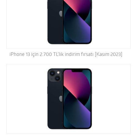
iPhone 13 için 2.700 TL’lik indirim fırsatı [Kasım 2023]