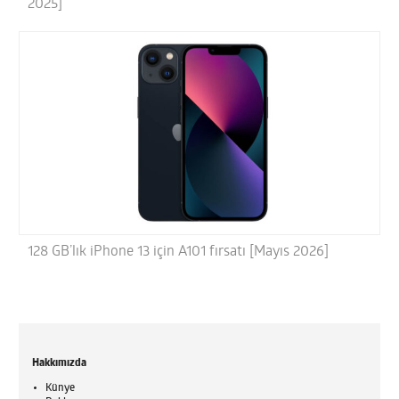
2025]
128 GB’lık iPhone 13 için A101 fırsatı [Mayıs 2026]
Hakkımızda
Künye