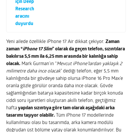
için Deep
Research
aracını
duyurdu
Yeni ailede özellikle iPhone 17 Air dikkat çekiyor.
Zaman
zaman “
iPhone 17 Slim
” olarak da geçen telefon, sızıntılara
bakılırsa 5,5 mm ila 6,25 mm arasında bir kalınlığa sahip
olacak.
Mark Gurman’ın “
Mevcut iPhone’lardan yaklaşık 2
milimetre daha ince olacak
” dediği telefon, eğer 5,5 mm
kalınlığında bir gövdeye sahip olursa iPhone 16 Pro Max’e
oranla gözle görülür oranda daha ince olacak. Gövde
sağlamlığından batarya kapasitesine kadar birçok konuda
ciddi soru işaretleri oluşturan akıllı telefon, geçtiğimiz
hafta
yapılan sızıntıya göre tam olarak aşağıdaki arka
tasarımı taşıyor olabilir.
Tüm iPhone 17 modellerinde
kullanılması olası bu tasarımda, arka kamera modülü
doğrudan üst bölüme yatay olarak konumlandırılıyor. Bu