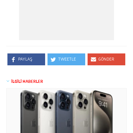
PAYLAŞ
TWEETLE
GÖNDER
İLGİLİ HABERLER