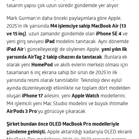
tasarım yapısı çok uzun süredir gündemde yer alıyor.
Mark Gurman’ın daha önceki paylaşımlara göre Apple,
2025’in ilk yarısında
M4 işlemciye sahip MacBook Air (13
ve 15 inç)
, uzun zamandır gündemde olan
iPhone SE 4
ve
yeni giriş seviyesi
iPad
modelini tanıtacak. Aynı dönemde
iPad Air
‘i güncelleyeceği de söylenen Apple,
yeni yılın ilk
yarısında AirTag 2 takip cihazını da tanıtacak
. Bunlara ek
olarak yeni
HomePod
ve akıllı evlerin merkezi olması için
tasarlanan 6 inç ekrana sahip bir ürün de 2025’in ilk
yarısında resmi olarak tanıtılabilir. Teknoloji devi eylül
ayında düzenleyeceği etkinlikte ise toplam dört modelden
oluşan
iPhone 17
ailesini, yeni
Apple Watch
modellerini,
M4 işlemcili yeni Mac Studio modelini ve büyük ihtimalle
AirPods 3 Pro
‘yu görücüye çıkaracak.
Şirket bundan önce OLED MacBook Pro modelleriyle
gündeme gelmişti.
Apple aktarıldığı kadarıyla OLED ekranlı