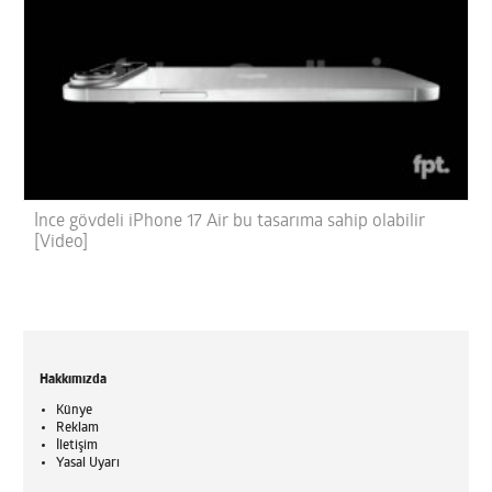
İnce gövdeli iPhone 17 Air bu tasarıma sahip olabilir
[Video]
Hakkımızda
Künye
Reklam
İletişim
Yasal Uyarı