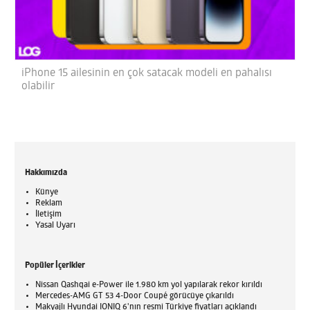
iPhone 15 ailesinin en çok satacak modeli en pahalısı
olabilir
Hakkımızda
Künye
Reklam
İletişim
Yasal Uyarı
Popüler İçerikler
Nissan Qashqai e-Power ile 1.980 km yol yapılarak rekor kırıldı
Mercedes-AMG GT 53 4-Door Coupé görücüye çıkarıldı
Makyajlı Hyundai IONIQ 6'nın resmi Türkiye fiyatları açıklandı