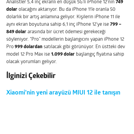
Analistler 5,4 inç ekranlı en düşük 5G’li iPhone 12’nin
749
dolar
olacağını aktarıyor. Bu da iPhone 11’e oranla 50
dolarlık bir artış anlamına geliyor. Kişilerin iPhone 11 ile
aynı ekran boyutuna sahip 6,1 inç iPhone 12’ye ise
799 –
849 dolar
arasında bir ücret ödemesi gerekeceği
söyleniyor. “Pro” modellerin başlangıcını yapan iPhone 12
Pro
999 dolardan
satılacak gibi görünüyor. En üstteki dev
model 12 Pro Max ise
1.099 dolar
başlangıç fiyatına sahip
olacak yorumları geliyor.
İlginizi Çekebilir
Xiaomi’nin yeni arayüzü MIUI 12 ile tanışın