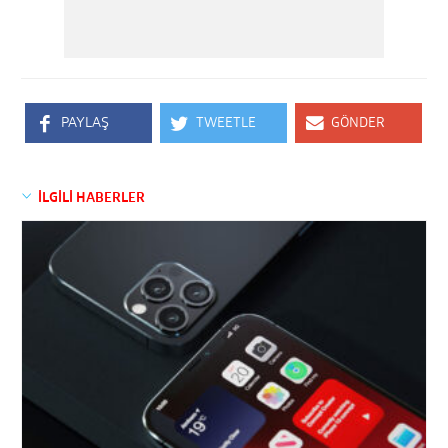
PAYLAŞ
TWEETLE
GÖNDER
İLGİLİ HABERLER