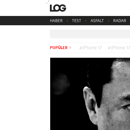
HABER
TEST
ASFALT
RADAR
POPÜLER
#iPhone 17
#iPhone 17