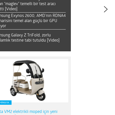
an “maglev” temelli bir test aracı
tti [Video]
msung Exynos 2600, AMD’nin RDNA4
arisini temel alan güçlü bir GPU
ıyor
sung Galaxy Z TriFold, zorlu
lamlık testine tabi tutuldu [Video]
MPANYA
ta VM2 elektrikli moped için yeni