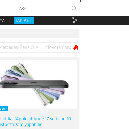
YA
TAKİP ET!
Mercedes-Benz CLA
#Toyota Corolla
BER
i iddia: “Apple, iPhone 17 serisine 10
stos’ta zam yapabilir”