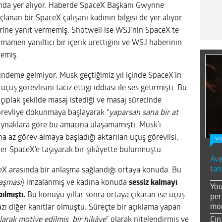
asında yer alıyor. Haberde SpaceX Başkanı Gwynne
çlanan bir SpaceX çalışanı kadının bilgisi de yer alıyor.
ine yanıt vermemiş. Shotwell ise WSJ’nin SpaceX’te
amamen yanıltıcı bir içerik ürettiğini ve WSJ haberinin
lemiş.
ündeme gelmiyor. Musk geçtiğimiz yıl içinde SpaceX’in
çuş görevlisini taciz ettiği iddiası ile ses getirmişti. Bu
ıplak şekilde masaj istediği ve masaj sürecinde
görevliye dokunmaya başlayarak “
yaparsan sana bir at
kaynaklara göre bu amacına ulaşamamıştı. Musk’ı
ha az görev almaya başladığı aktarılan uçuş görevlisi,
Vİ
er SpaceX’e taşıyarak bir şikâyette bulunmuştu.
Ave
tan
eX arasında bir anlaşma sağlandığı ortaya konuda. Bu
laşması
) imzalanmış ve kadına konuda
sessiz kalmayı
You
ılmıştı.
Bu konuyu yıllar sonra ortaya çıkaran ise uçuş
per
mou
zı diğer kanıtlar olmuştu. Süreçte bir açıklama yapan
Çin
olarak motive edilmiş bir hikâye
” olarak nitelendirmiş ve