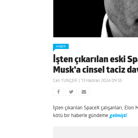
HABER
İşten çıkarılan eski S
Musk’a cinsel taciz da
Can TUNÇER
13 Haziran 2024 09:55
İşten çıkarılan SpaceX çalışanları, Elon
kötü bir haberle gündeme
gelmişti
.