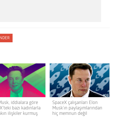
NDER
Musk, iddialara göre
SpaceX çalışanları Elon
’teki bazı kadınlarla
Musk’ın paylaşımlarından
kın ilişkiler kurmuş
hiç memnun değil