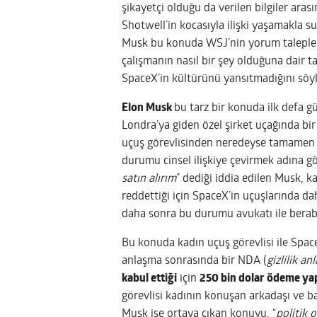
şikayetçi olduğu da verilen bilgiler ar
Shotwell’in kocasıyla ilişki yaşamakla su
Musk bu konuda WSJ’nin yorum talepler
çalışmanın nasıl bir şey olduğuna dair t
SpaceX’in kültürünü yansıtmadığını söy
Elon Musk
bu tarz bir konuda ilk defa g
Londra’ya giden özel şirket uçağında bir u
uçuş görevlisinden neredeyse tamamen ç
durumu cinsel ilişkiye çevirmek adına 
satın alırım
” dediği iddia edilen Musk, 
reddettiği için SpaceX’in uçuşlarında da
daha sonra bu durumu avukatı ile berab
Bu konuda kadın uçuş görevlisi ile Spac
anlaşma sonrasında bir NDA (
gizlilik an
kabul ettiği
için
250 bin dolar ödeme yap
görevlisi kadının konuşan arkadaşı ve ba
Musk ise ortaya çıkan konuyu, “
politik 