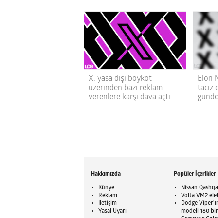
X, yasa dışı boykot
Elon M
üzerinden bazı reklam
taciz e
verenlere karşı dava açtı
günd
Hakkımızda
Popüler İçerikler
Künye
Nissan Qashqai
Reklam
Volta VM2 elek
İletişim
Dodge Viper'ı
Yasal Uyarı
modeli 180 bin