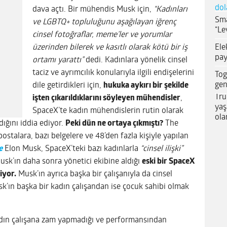
dol
dava açtı. Bir mühendis Musk için,
“Kadınları
Sma
ve LGBTQ+ topluluğunu aşağılayan iğrenç
“Le
cinsel fotoğraflar, meme’ler ve yorumlar
Ele
üzerinden bilerek ve kasıtlı olarak kötü bir iş
pay
ortamı yarattı”
dedi. Kadınlara yönelik cinsel
taciz ve ayrımcılık konularıyla ilgili endişelerini
Tog
gen
dile getirdikleri için,
hukuka aykırı bir şekilde
Tru
işten çıkarıldıklarını söyleyen mühendisler
,
yaş
SpaceX’te kadın mühendislerin rutin olarak
ola
dığını iddia ediyor.
Peki dün ne ortaya çıkmıştı?
The
postalara, bazı belgelere ve 48’den fazla kişiyle yapılan
e
Elon Musk, SpaceX’teki bazı kadınlarla
“cinsel ilişki”
sk’ın daha sonra yönetici ekibine aldığı
eski bir SpaceX
liyor.
Musk’ın ayrıca başka bir çalışanıyla da cinsel
Musk’ın başka bir kadın çalışandan ise çocuk sahibi olmak
.
 kadın çalışana zam yapmadığı ve performansından