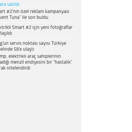
ara satıldı
rt #2’nin özel reklam kampanyası
vent Tuna” ile son buldu
ktrikli Smart #2 için yeni fotoğraflar
laşıldı
g’un servis noktası sayısı Türkiye
elinde 58’e ulaştı
mp, elektrikli araç sahiplerinin
adığı menzil endişesini bir “hastalık”
rak nitelendirdi