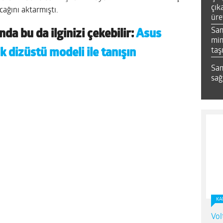
çık
cağını aktarmıştı.
üre
Sa
nda bu da ilginizi çekebilir:
Asus
mim
taş
lk dizüstü modeli ile tanışın
Sam
sağ
KA
Vol