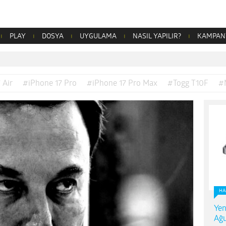
PLAY
DOSYA
UYGULAMA
NASIL YAPILIR?
KAMPAN
 Air
#iPhone 17 Pro
#iPhone 17 Pro Max
#Togg T10F
#
HA
Yen
Ağu