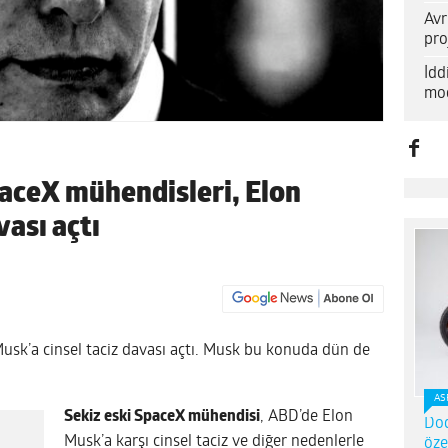
Avr
pro
İd
mod
paceX mühendisleri, Elon
vası açtı
 Musk’a cinsel taciz davası açtı. Musk bu konuda dün de
AS
Sekiz eski SpaceX mühendisi
, ABD’de Elon
Dod
Musk’a karşı cinsel taciz ve diğer nedenlerle
öze