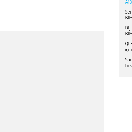
A10
Sen
BİM
Dij
BİM
QLE
içi
Sam
fır