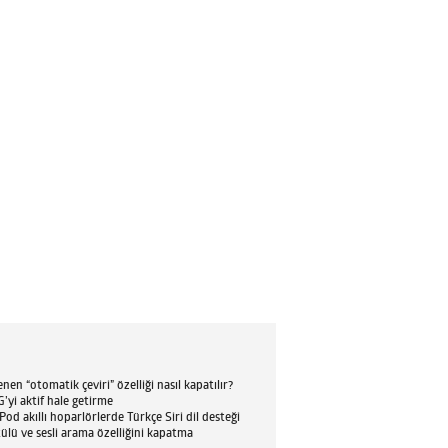
en “otomatik çeviri” özelliği nasıl kapatılır?
’yi aktif hale getirme
d akıllı hoparlörlerde Türkçe Siri dil desteği
tülü ve sesli arama özelliğini kapatma