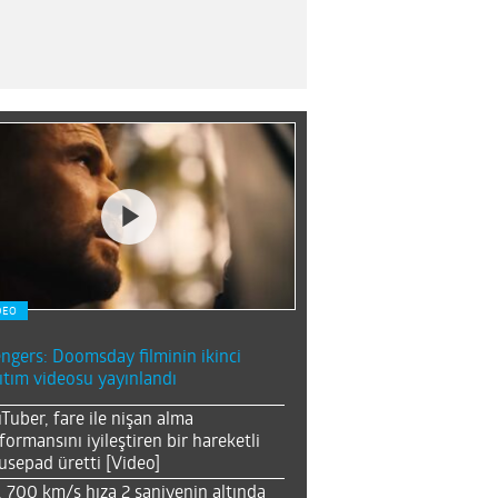
DEO
ngers: Doomsday filminin ikinci
ıtım videosu yayınlandı
Tuber, fare ile nişan alma
formansını iyileştiren bir hareketli
sepad üretti [Video]
, 700 km/s hıza 2 saniyenin altında