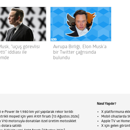
usk, “uçuş görevlisi
Avrupa Birliği, Elon Musk’a
tti” iddiası ile
bir Twitter çağrısında
emde
bulundu
Nasıl Yapılır?
 e-Power ile 1.980 km yol yapılarak rekor kırıldı
X platformuna eklen
trikli moped için yeni A101 fırsatı [13 Ağustos 2026]
Mobil cihazlarda 5G
n V10 motoruyla donatılan özel üretim motosiklet
Apple TV ve HomePo
 dolara satıldı
X için gelen görün