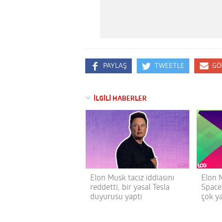
PAYLAŞ
TWEETLE
GÖ
İLGİLİ HABERLER
Elon Musk taciz iddiasını
Elon 
reddetti, bir yasal Tesla
SpaceX
duyurusu yaptı
çok ya