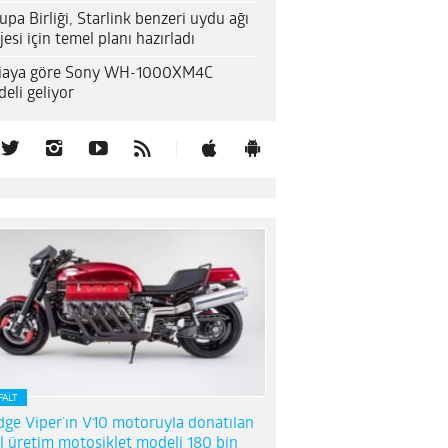
upa Birliği, Starlink benzeri uydu ağı
jesi için temel planı hazırladı
diaya göre Sony WH-1000XM4C
eli geliyor
FALT
ge Viper’ın V10 motoruyla donatılan
l üretim motosiklet modeli 180 bin