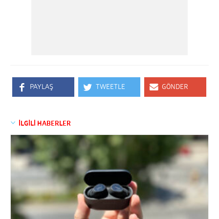
PAYLAŞ
TWEETLE
GÖNDER
İLGİLİ HABERLER