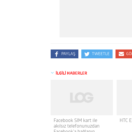
PAYLAŞ
TWEETLE
GÖ
İLGİLİ HABERLER
Facebook SIM kart ile
HTC E
akılsız telefonunuzdan
Facebook’a bağlanın