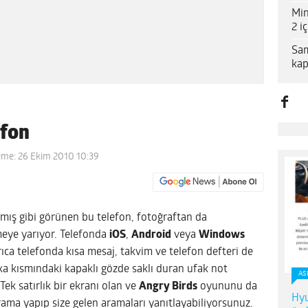
Min
2 i
Sam
kap
efon
eme: 26 Ekim 2010 10:39
amış gibi görünen bu telefon, fotoğraftan da
meye yarıyor. Telefonda
iOS
,
Android
veya
Windows
ıca telefonda kısa mesaj, takvim ve telefon defteri de
ka kısmındaki kapaklı gözde saklı duran ufak not
AS
Tek satırlık bir ekranı olan ve
Angry Birds
oyununu da
Hyu
ama yapıp size gelen aramaları yanıtlayabiliyorsunuz.