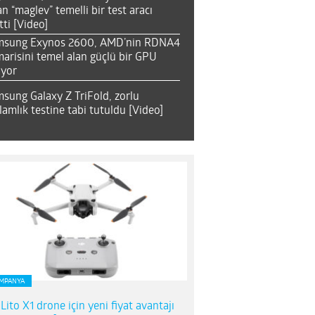
an “maglev” temelli bir test aracı
tti [Video]
msung Exynos 2600, AMD’nin RDNA4
arisini temel alan güçlü bir GPU
ıyor
sung Galaxy Z TriFold, zorlu
lamlık testine tabi tutuldu [Video]
MPANYA
 Lito X1 drone için yeni fiyat avantajı