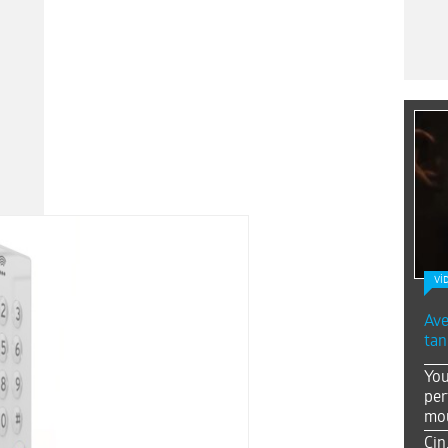
Vİ
Ave
tan
You
per
mou
Çin