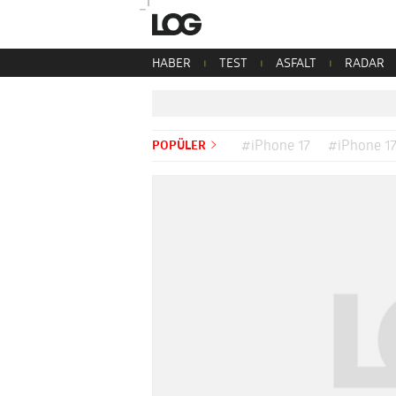
HABER
TEST
ASFALT
RADAR
POPÜLER
#iPhone 17
#iPhone 17