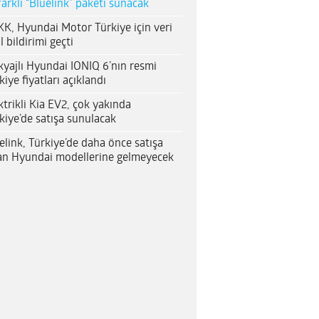
farklı “Bluelink” paketi sunacak
K, Hyundai Motor Türkiye için veri
al bildirimi geçti
yajlı Hyundai IONIQ 6’nın resmi
kiye fiyatları açıklandı
ktrikli Kia EV2, çok yakında
kiye’de satışa sunulacak
elink, Türkiye’de daha önce satışa
an Hyundai modellerine gelmeyecek