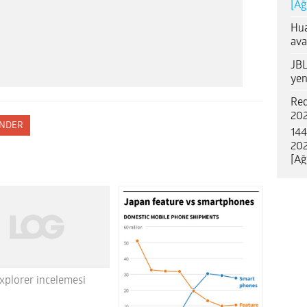
[Ağ
Hua
ava
JBL
yen
Red
202
NDER
144
202
[Ağ
xplorer incelemesi