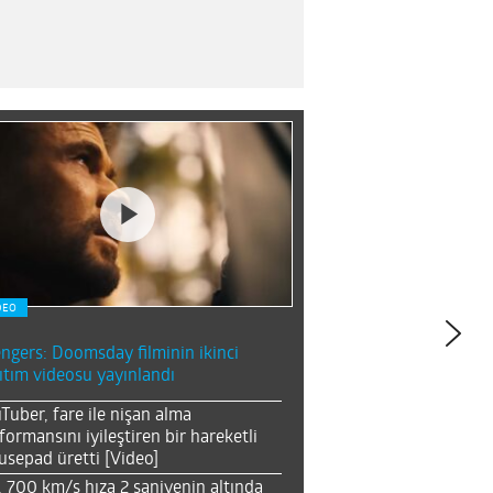
DEO
ngers: Doomsday filminin ikinci
ıtım videosu yayınlandı
Tuber, fare ile nişan alma
formansını iyileştiren bir hareketli
sepad üretti [Video]
, 700 km/s hıza 2 saniyenin altında