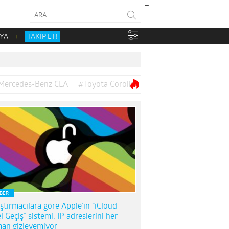
YA
TAKİP ET!
Mercedes-Benz CLA
#Toyota Corolla
BER
ştırmacılara göre Apple’ın “iCloud
l Geçiş” sistemi, IP adreslerini her
an gizleyemiyor