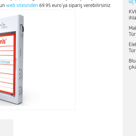
üç 
n’un
web sitesinden
69.95 euro’ya sipariş verebilirsiniz.
KVK
ihl
Mak
Tür
Ele
Tür
Blu
çık