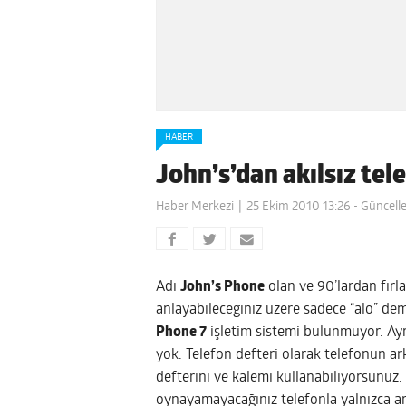
HABER
John’s’dan akılsız tel
Haber Merkezi
25 Ekim 2010 13:26
- Güncell
Adı
John’s Phone
olan ve 90’lardan fırl
anlayabileceğiniz üzere sadece “alo” de
Phone 7
işletim sistemi bulunmuyor. Ayr
yok. Telefon defteri olarak telefonun ar
defterini ve kalemi kullanabiliyorsunuz.
oynayamayacağınız telefonla yalnızca ar