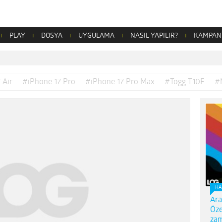
PLAY
DOSYA
UYGULAMA
NASIL YAPILIR?
KAMPAN
 Air
#iPhone 17 Pro
#iPhone 17 Pro Max
#Togg T10F
#
HA
Ara
Öze
zam