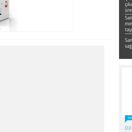
çık
üre
Sa
mim
taş
Sam
sağ
KA
DJI