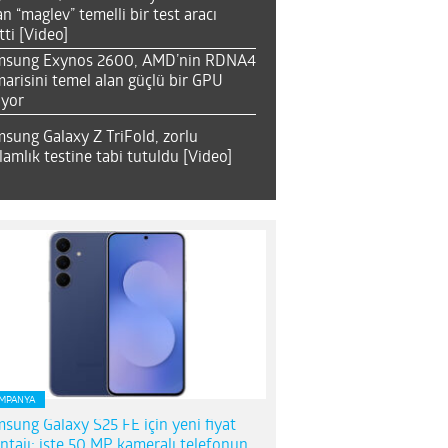
an “maglev” temelli bir test aracı
tti [Video]
msung Exynos 2600, AMD’nin RDNA4
arisini temel alan güçlü bir GPU
ıyor
sung Galaxy Z TriFold, zorlu
lamlık testine tabi tutuldu [Video]
MPANYA
sung Galaxy S25 FE için yeni fiyat
ntajı; işte 50 MP kameralı telefonun