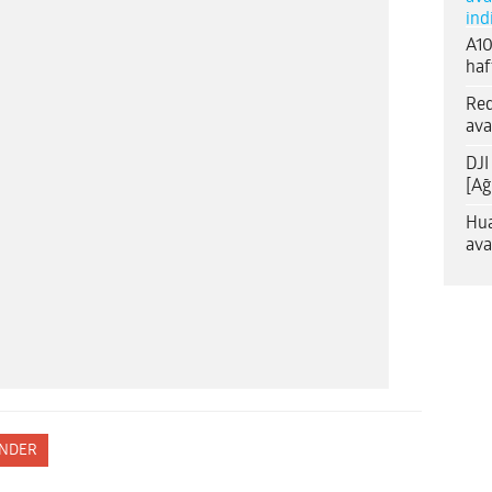
ind
A10
haf
Red
ava
DJI
[Ağ
Hua
ava
NDER