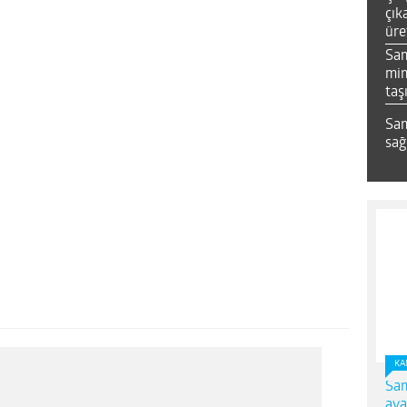
çık
üre
Sa
mim
taş
Sam
sağ
KA
Sam
ava