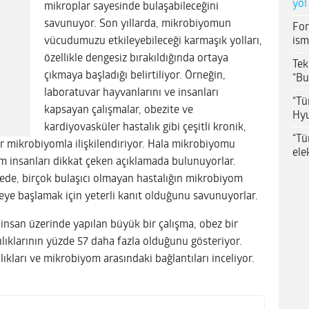
yol
mikroplar sayesinde bulaşabileceğini
savunuyor. Son yıllarda, mikrobiyomun
For
ism
vücudumuzu etkileyebileceği karmaşık yolları,
özellikle dengesiz bırakıldığında ortaya
Tek
çıkmaya başladığı belirtiliyor. Örneğin,
“Bu
laboratuvar hayvanlarını ve insanları
“Tü
kapsayan çalışmalar, obezite ve
Hyu
kardiyovasküler hastalık gibi çeşitli kronik,
“Tü
r mikrobiyomla ilişkilendiriyor. Hala mikrobiyomu
ele
m insanları dikkat çeken açıklamada bulunuyorlar.
ede, birçok bulaşıcı olmayan hastalığın mikrobiyom
meye başlamak için yeterli kanıt olduğunu savunuyorlar.
a insan üzerinde yapılan büyük bir çalışma, obez bir
ılıklarının yüzde 57 daha fazla olduğunu gösteriyor.
ıkları ve mikrobiyom arasındaki bağlantıları inceliyor.