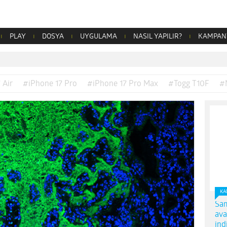
PLAY
DOSYA
UYGULAMA
NASIL YAPILIR?
KAMPAN
 Air
#iPhone 17 Pro
#iPhone 17 Pro Max
#Togg T10F
#
KA
Sam
ava
ind