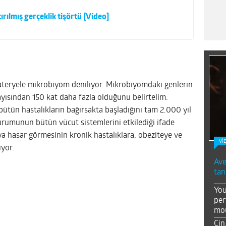
ırılmış gerçeklik tişörtü [Video]
teryele mikrobiyom deniliyor. Mikrobiyomdaki genlerin
yısından 150 kat daha fazla olduğunu belirtelim.
ütün hastalıkların bağırsakta başladığını tam 2.000 yıl
durumunun bütün vücut sistemlerini etkilediği ifade
ya hasar görmesinin kronik hastalıklara, obeziteye ve
Vİ
iyor.
Ave
tan
You
per
mou
Çin