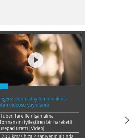
DEO
ngers: Doomsday filminin ikinci
ıtım videosu yayınlandı
Tuber, fare ile nişan alma
formansını iyileştiren bir hareketli
sepad üretti [Video]
, 700 km/s hıza 2 saniyenin altında