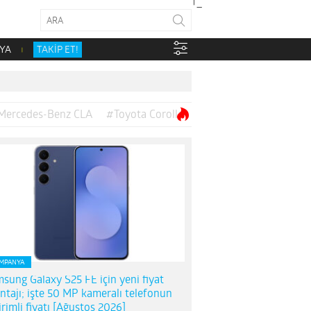
YA
TAKİP ET!
Mercedes-Benz CLA
#Toyota Corolla
MPANYA
sung Galaxy S25 FE için yeni fiyat
ntajı; işte 50 MP kameralı telefonun
irimli fiyatı [Ağustos 2026]