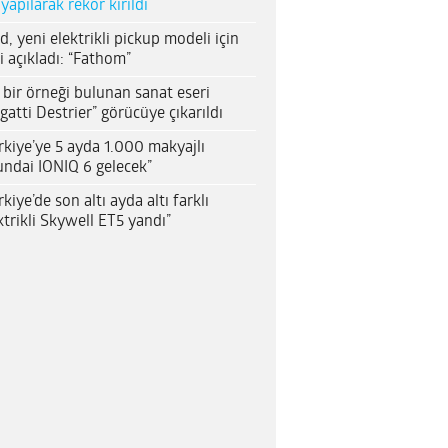
 yapılarak rekor kırıldı
d, yeni elektrikli pickup modeli için
i açıkladı: “Fathom”
 bir örneği bulunan sanat eseri
gatti Destrier” görücüye çıkarıldı
rkiye’ye 5 ayda 1.000 makyajlı
ndai IONIQ 6 gelecek”
rkiye’de son altı ayda altı farklı
ktrikli Skywell ET5 yandı”