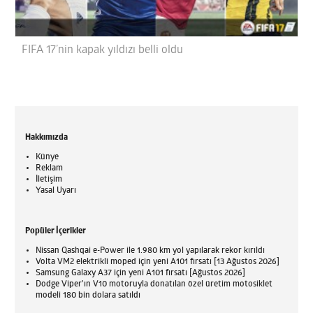
FIFA 17’nin kapak yıldızı belli oldu
Hakkımızda
Künye
Reklam
İletişim
Yasal Uyarı
Popüler İçerikler
Nissan Qashqai e-Power ile 1.980 km yol yapılarak rekor kırıldı
Volta VM2 elektrikli moped için yeni A101 fırsatı [13 Ağustos 2026]
Samsung Galaxy A37 için yeni A101 fırsatı [Ağustos 2026]
Dodge Viper'ın V10 motoruyla donatılan özel üretim motosiklet
modeli 180 bin dolara satıldı