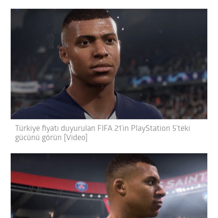
Türkiye fiyatı duyurulan FIFA 21’in PlayStation 5’teki
gücünü görün [Video]