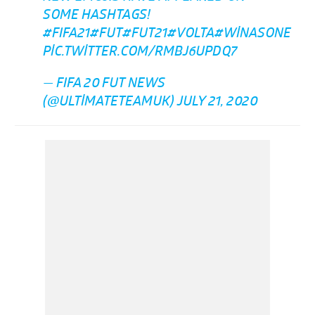
SOME HASHTAGS!
#FIFA21
#FUT
#FUT21
#VOLTA
#WINASONE
PIC.TWITTER.COM/RMBJ6UPDQ7
— FIFA 20 FUT NEWS
(@ULTIMATETEAMUK)
JULY 21, 2020