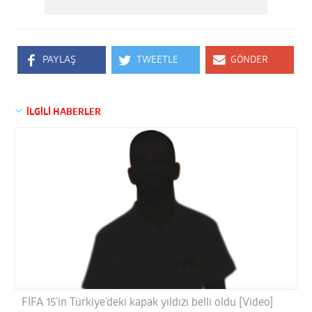
PAYLAŞ
TWEETLE
GÖNDER
İLGİLİ HABERLER
FIFA 15’in Türkiye’deki kapak yıldızı belli oldu [Video]