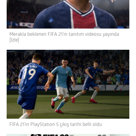
Merakla beklenen FIFA 21’in tanıtım videosu yayında
[İzle]
FIFA 21’in PlayStation 5 çıkış tarihi belli oldu