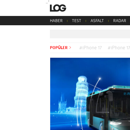
HABER
TEST
ASFALT
RADAR
POPÜLER
#iPhone 17
#iPhone 17