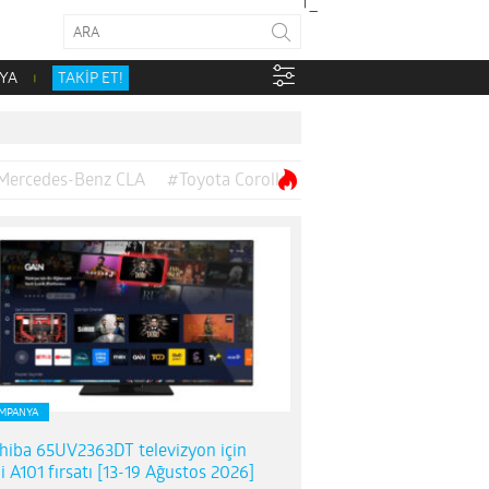
YA
TAKİP ET!
Mercedes-Benz CLA
#Toyota Corolla
MPANYA
hiba 65UV2363DT televizyon için
i A101 fırsatı [13-19 Ağustos 2026]