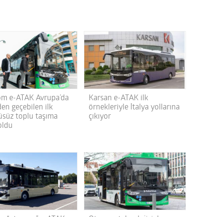
m e-ATAK Avrupa’da
Karsan e-ATAK ilk
en geçebilen ilk
örnekleriyle İtalya yollarına
üsüz toplu taşıma
çıkıyor
oldu