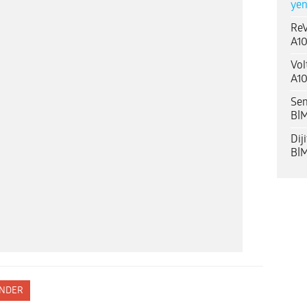
yen
ReV
A10
Vol
A10
Sen
BİM
Dij
BİM
NDER