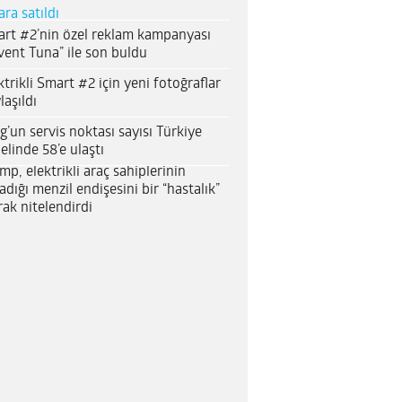
ara satıldı
rt #2’nin özel reklam kampanyası
vent Tuna” ile son buldu
ktrikli Smart #2 için yeni fotoğraflar
laşıldı
g’un servis noktası sayısı Türkiye
elinde 58’e ulaştı
mp, elektrikli araç sahiplerinin
adığı menzil endişesini bir “hastalık”
rak nitelendirdi