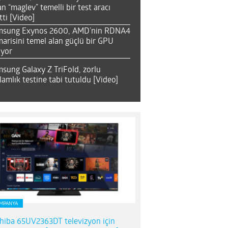
an “maglev” temelli bir test aracı
tti [Video]
msung Exynos 2600, AMD’nin RDNA4
arisini temel alan güçlü bir GPU
ıyor
sung Galaxy Z TriFold, zorlu
lamlık testine tabi tutuldu [Video]
MPANYA
hiba 65UV2363DT televizyon için