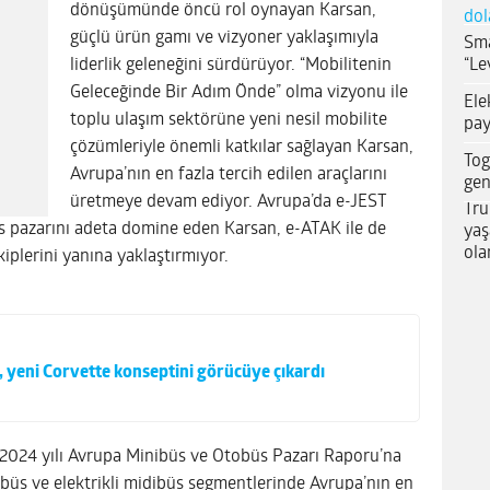
dönüşümünde öncü rol oynayan Karsan,
dol
güçlü ürün gamı ve vizyoner yaklaşımıyla
Sma
“Le
liderlik geleneğini sürdürüyor. “Mobilitenin
Geleceğinde Bir Adım Önde” olma vizyonu ile
Ele
toplu ulaşım sektörüne yeni nesil mobilite
pay
çözümleriyle önemli katkılar sağlayan Karsan,
Tog
Avrupa’nın en fazla tercih edilen araçlarını
gen
üretmeye devam ediyor. Avrupa’da e-JEST
Tru
üs pazarını adeta domine eden Karsan, e-ATAK ile de
yaş
ola
kiplerini yanına yaklaştırmıyor.
 yeni Corvette konseptini görücüye çıkardı
2024 yılı Avrupa Minibüs ve Otobüs Pazarı Raporu’na
ibüs ve elektrikli midibüs segmentlerinde Avrupa’nın en