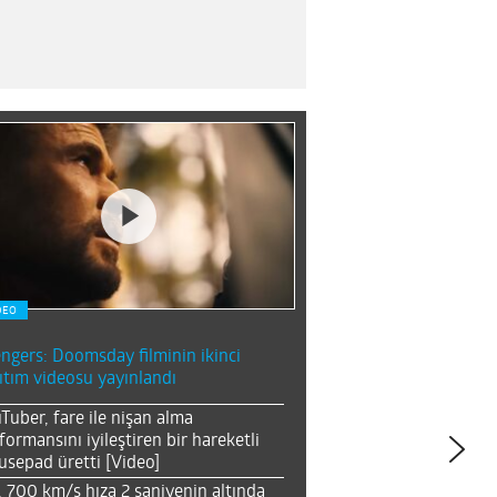
DEO
ngers: Doomsday filminin ikinci
ıtım videosu yayınlandı
Tuber, fare ile nişan alma
formansını iyileştiren bir hareketli
sepad üretti [Video]
, 700 km/s hıza 2 saniyenin altında