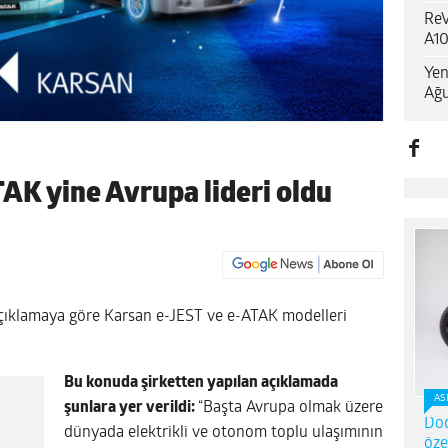
ReV
A10
Yen
Ağu
AK yine Avrupa lideri oldu
 açıklamaya göre Karsan e-JEST ve e-ATAK modelleri
Bu konuda şirketten yapılan açıklamada
AS
şunlara yer verildi:
“Başta Avrupa olmak üzere
Dod
dünyada elektrikli ve otonom toplu ulaşımının
öze