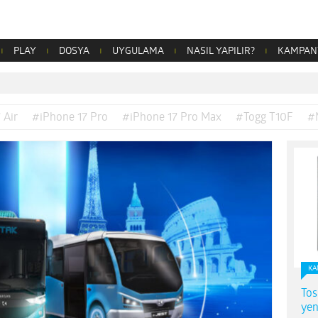
PLAY
DOSYA
UYGULAMA
NASIL YAPILIR?
KAMPAN
 Air
#iPhone 17 Pro
#iPhone 17 Pro Max
#Togg T10F
#
KA
Tos
yen