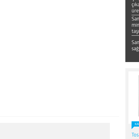
çık
üre
Sa
mim
taş
Sam
sağ
KA
Tos