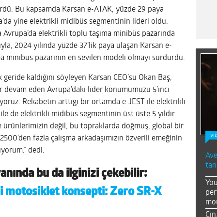
dürdü. Bu kapsamda Karsan e-ATAK, yüzde 29 paya
a’da yine elektrikli midibüs segmentinin lideri oldu.
da Avrupa’da elektrikli toplu taşıma minibüs pazarında
ıyla, 2024 yılında yüzde 37’lik paya ulaşan Karsan e-
ma minibüs pazarının en sevilen modeli olmayı sürdürdü.
rak geride kaldığını söyleyen Karsan CEO’su Okan Baş,
dır devam eden Avrupa’daki lider konumumuzu 5’inci
ruz. Rekabetin arttığı bir ortamda e-JEST ile elektrikli
le de elektrikli midibüs segmentinin üst üste 5 yıldır
e ürünlerimizin değil, bu topraklarda doğmuş, global bir
Vİ
2500’den fazla çalışma arkadaşımızın özverili emeğinin
uyorum.” dedi.
Ave
tan
anında bu da ilginizi çekebilir:
You
li motosiklet konsepti: Zero SR-X
per
mou
Çin