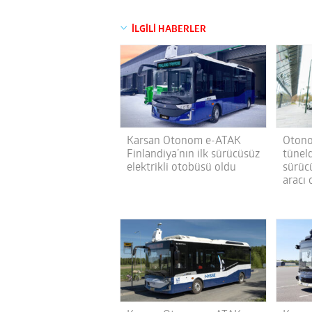
İLGİLİ HABERLER
Karsan Otonom e-ATAK
Otono
Finlandiya’nın ilk sürücüsüz
tüneld
elektrikli otobüsü oldu
sürüc
aracı 