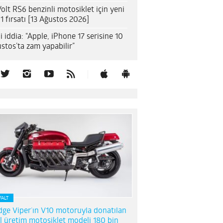
olt RS6 benzinli motosiklet için yeni
1 fırsatı [13 Ağustos 2026]
i iddia: “Apple, iPhone 17 serisine 10
stos’ta zam yapabilir”
FALT
ge Viper’ın V10 motoruyla donatılan
l üretim motosiklet modeli 180 bin