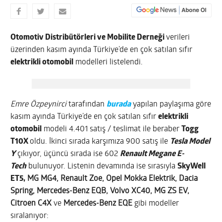
Otomotiv Distribütörleri ve Mobilite Derneği
verileri
üzerinden kasım ayında Türkiye’de en çok satılan sıfır
elektrikli otomobil
modelleri listelendi.
Emre Özpeynirci
tarafından
burada
yapılan paylaşıma göre
kasım ayında Türkiye’de en çok satılan sıfır
elektrikli
otomobil
modeli 4.401 satış / teslimat ile beraber
Togg
T10X
oldu. İkinci sırada karşımıza 900 satış ile
Tesla Model
Y
çıkıyor, üçüncü sırada ise 602
Renault Megane E-
Tech
bulunuyor. Listenin devamında ise sırasıyla
SkyWell
ET5,
MG MG4, Renault Zoe, Opel Mokka Elektrik, Dacia
Spring, Mercedes-Benz EQB, Volvo XC40, MG ZS EV,
Citroen C4X
ve
Mercedes-Benz EQE
gibi modeller
sıralanıyor: