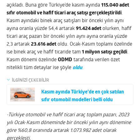
açıkladı. Buna göre Türkiye’de kasım ayında
115.040 adet
sıfır otomobil ve hafif ticari araç satışı gerçekleştirildi
.
Kasım ayındaki binek araç satışları bir önceki yılın aynı
ayına oranla yüzde 54,4 artarak
91.424 adet
olurken, hafif
ticari araç pazarı bir önceki yılın aynı ayına oranla yüzde
2,3 artarak
23.616 adet
oldu. Ocak-Kasım toplamı özelinde
ise binek araç ve hafif ticaride tam
1 milyon satışı geçildi
.
Kasım dönemi özelinde
ODMD
tarafında verilen özet
nitelikli tüm detaylar ise şöyle
oldu
:
İLGİNİZİ ÇEKEBİLİR
Kasım ayında Türkiye’de en çok satılan
sıfır otomobil modelleri belli oldu
-Türkiye otomobil ve hafif ticari araç toplam pazarı, 2023
yılı Ocak-Kasım döneminde bir önceki yılın aynı dönemine
göre %60,8 oranında artarak 1.073.982 adet olarak
gerçekleşti.