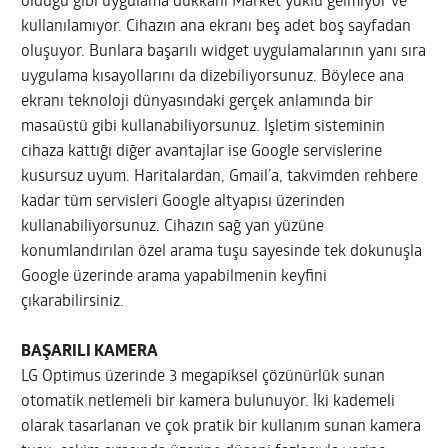
olduğu gibi uygulama dükkanı Market yüklü gelmiyor ve
kullanılamıyor. Cihazın ana ekranı beş adet boş sayfadan
oluşuyor. Bunlara başarılı widget uygulamalarının yanı sıra
uygulama kısayollarını da dizebiliyorsunuz. Böylece ana
ekranı teknoloji dünyasındaki gerçek anlamında bir
masaüstü gibi kullanabiliyorsunuz. İşletim sisteminin
cihaza kattığı diğer avantajlar ise Google servislerine
kusursuz uyum. Haritalardan, Gmail’a, takvimden rehbere
kadar tüm servisleri Google altyapısı üzerinden
kullanabiliyorsunuz. Cihazın sağ yan yüzüne
konumlandırılan özel arama tuşu sayesinde tek dokunuşla
Google üzerinde arama yapabilmenin keyfini
çıkarabilirsiniz.
BAŞARILI KAMERA
LG Optimus üzerinde 3 megapiksel çözünürlük sunan
otomatik netlemeli bir kamera bulunuyor. İki kademeli
olarak tasarlanan ve çok pratik bir kullanım sunan kamera