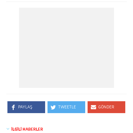
PAYLAŞ
TWEETLE
GÖNDER
İLGİLİ HABERLER