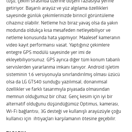
tuşu, çekim sırasında üzerine düşeni fazlasıyla yerine
getiriyor. Başarılı arayüz ve yüz algılama özellikleri
sayesinde günlük çekimlerinizde birincil görüntüleme
cihazınız olabilir. Netleme hızı biraz yavaş olsa da yakın
modunda oldukça kısa mesafeden netleyebiliyor ve
netleme konusunda hata yapmıyor. Maalesef kameranın
video kayıt performansı vasat. Yaptığınız çekimlere
entegre GPS modülü sayesinde yer imi de
ekleyebiliyorsunuz. GPS ayrıca diğer tüm konum tabanlı
servislerden yararlanma imkanı tanıyor. Android işletim
sisteminin 1.6 versiyonuyla sınırlandırılmış olması üzücü
olsa da LG GT540 sunduğu yazılımsal, donanımsal
özellikler ve farklı tasarımıyla piyasada olmasından
memnun olduğumuz bir cihaz. Genç kesim için iyi bir
alternatif olduğunu düşündüğümüz Optimus, kamerası,
Wi-Fi bağlantısı, 3G desteği ve kullanışlı arayüzüyle çoğu
kullanıcı için ihtiyaçları karşılamanın ötesine geçebilir.