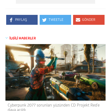
PAYLAŞ
TWEETLE
GÖNDER
İLGİLİ HABERLER
Cyberpunk 2077 sorunları yüzünden CD Projekt Red’e
dava açıldı