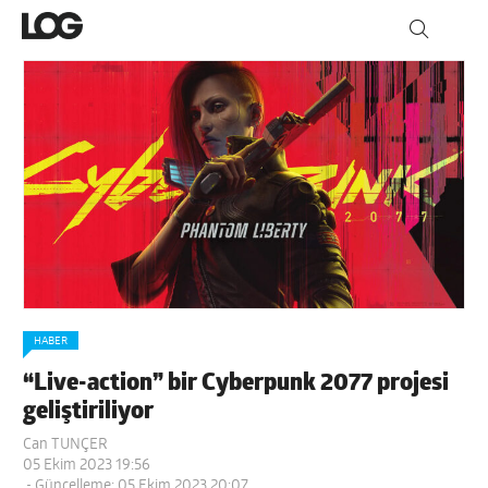
HABER
“Live-action” bir Cyberpunk 2077 projesi
geliştiriliyor
Can TUNÇER
05 Ekim 2023 19:56
- Güncelleme: 05 Ekim 2023 20:07