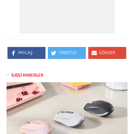
PAYLAŞ
TWEETLE
GÖNDER
İLGİLİ HABERLER