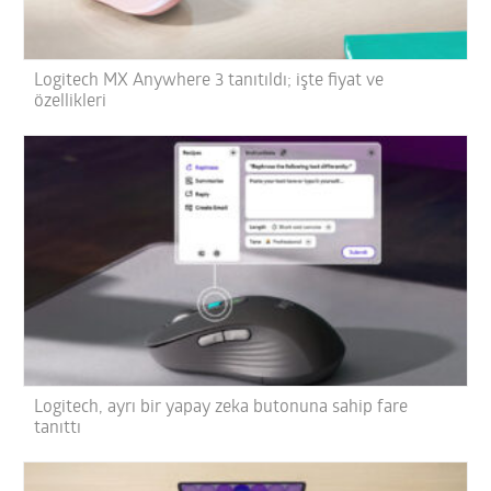
Logitech MX Anywhere 3 tanıtıldı; işte fiyat ve
özellikleri
Logitech, ayrı bir yapay zeka butonuna sahip fare
tanıttı