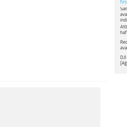
fır
Sam
ava
ind
A10
haf
Red
ava
DJI
[Ağ