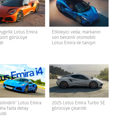
eygirlik Lotus Emira
Etkileyici veda; markanın
port görücüye
son benzinli otomobili
ldı
Lotus Emira ile tanışın
silindirli” Lotus Emira
2025 Lotus Emira Turbo SE
aha fazla detay
görücüye çıkarıldı
ıldı