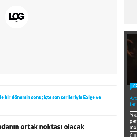
Vİ
e bir dönemin sonu; işte son serileriyle Exige ve
Ave
tan
You
per
vedanın ortak noktası olacak
mou
Çin