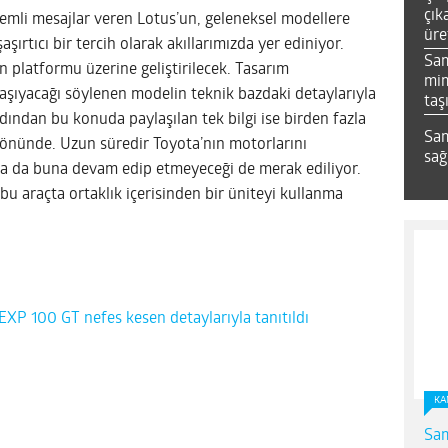
çık
önemli mesajlar veren Lotus’un, geleneksel modellere
üre
ırtıcı bir tercih olarak akıllarımızda yer ediniyor.
Sa
 platformu üzerine geliştirilecek. Tasarım
mim
 taşıyacağı söylenen modelin teknik bazdaki detaylarıyla
taş
dından bu konuda paylaşılan tek bilgi ise birden fazla
Sam
yönünde. Uzun süredir Toyota’nın motorlarını
sağ
da da buna devam edip etmeyeceği de merak ediliyor.
bu araçta ortaklık içerisinden bir üniteyi kullanma
.
XP 100 GT nefes kesen detaylarıyla tanıtıldı
KA
Sam