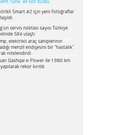
vent Tuna” ile son buldu
ktrikli Smart #2 için yeni fotoğraflar
laşıldı
g’un servis noktası sayısı Türkiye
elinde 58’e ulaştı
mp, elektrikli araç sahiplerinin
adığı menzil endişesini bir “hastalık”
rak nitelendirdi
san Qashqai e-Power ile 1.980 km
 yapılarak rekor kırıldı