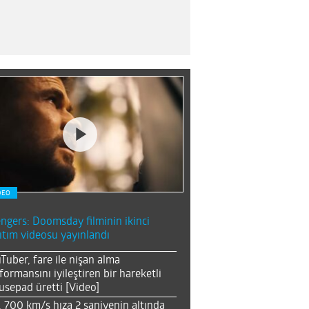
DEO
ngers: Doomsday filminin ikinci
ıtım videosu yayınlandı
Tuber, fare ile nişan alma
formansını iyileştiren bir hareketli
sepad üretti [Video]
, 700 km/s hıza 2 saniyenin altında