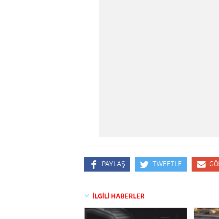
PAYLAŞ
TWEETLE
GÖ
İLGİLİ HABERLER