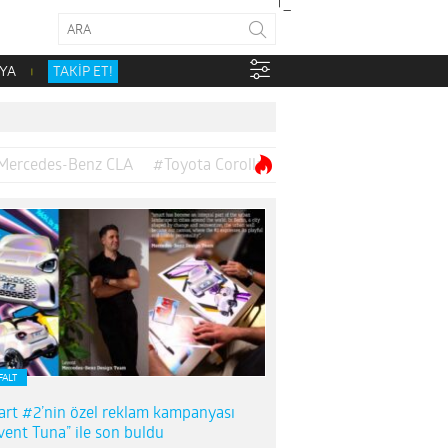
YA
TAKİP ET!
Mercedes-Benz CLA
#Toyota Corolla
FALT
rt #2’nin özel reklam kampanyası
vent Tuna” ile son buldu