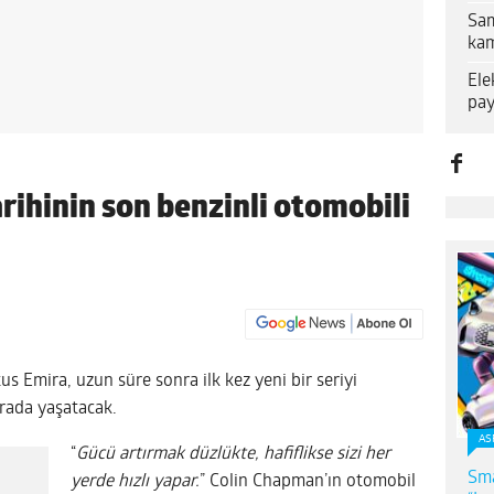
Sam
kam
Ele
pay
rihinin son benzinli otomobili
 Emira, uzun süre sonra ilk kez yeni bir seriyi
arada yaşatacak.
AS
“
Gücü artırmak düzlükte, hafiflikse sizi her
Sma
yerde hızlı yapar.
” Colin Chapman’ın otomobil