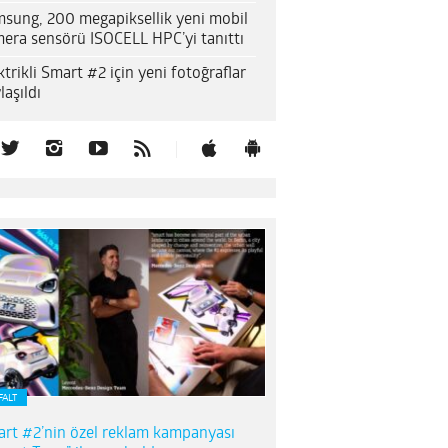
sung, 200 megapiksellik yeni mobil
era sensörü ISOCELL HPC’yi tanıttı
ktrikli Smart #2 için yeni fotoğraflar
laşıldı
FALT
rt #2’nin özel reklam kampanyası