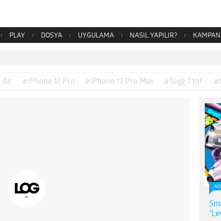
PLAY
DOSYA
UYGULAMA
NASIL YAPILIR?
KAMPAN
 Air
#iPhone 17 Pro
#iPhone 17 Pro Max
#Togg T10F
#
AS
Sma
“Le