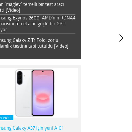
an “maglev” temelli bir test aracı
tti [Video]
msung Exynos 2600, AMD’nin RDNA4
arisini temel alan güçlü bir GPU
ıyor
sung Galaxy Z TriFold, zorlu
lamlık testine tabi tutuldu [Video]
MPANYA
sung Galaxy A37 için yeni A101