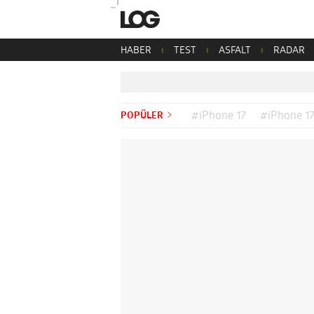
HABER
TEST
ASFALT
RADAR
POPÜLER
#iPhone 17
#iPhone 17