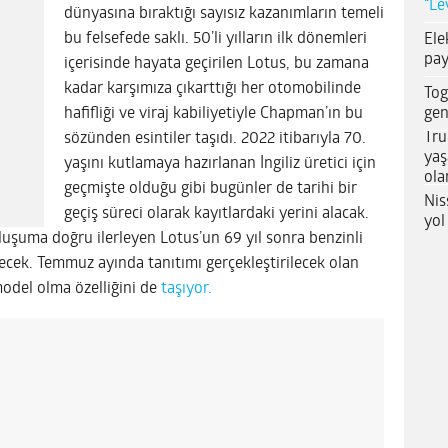
“Le
dünyasına bıraktığı sayısız kazanımların temeli
bu felsefede saklı. 50’li yılların ilk dönemleri
Ele
pay
içerisinde hayata geçirilen Lotus, bu zamana
kadar karşımıza çıkarttığı her otomobilinde
Tog
gen
hafifliği ve viraj kabiliyetiyle Chapman’ın bu
Tru
sözünden esintiler taşıdı. 2022 itibarıyla 70.
yaş
yaşını kutlamaya hazırlanan İngiliz üretici için
ola
geçmişte olduğu gibi bugünler de tarihi bir
Nis
geçiş süreci olarak kayıtlardaki yerini alacak.
yol
luşuma doğru ilerleyen Lotus’un 69 yıl sonra benzinli
şecek. Temmuz ayında tanıtımı gerçekleştirilecek olan
model olma özelliğini de
taşıyor.