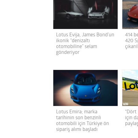
Lotus Evija, James Bond’un
414 b
ikonik “denizaltı
420 S
otomobiline” selam
çıkarı
gönderiyor
Lotus Emira; marka
“Dört 
tarihinin son benzinli
için d
otomobili için Türkiye ön
paylaş
sipariş alımı başladı