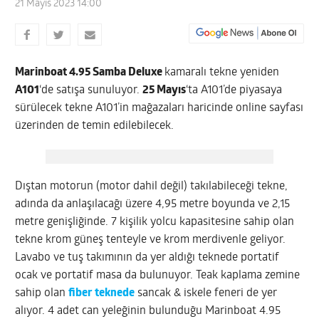
21 Mayıs 2023 14:00
Marinboat 4.95 Samba Deluxe
kamaralı tekne yeniden
A101
‘de satışa sunuluyor.
25 Mayıs
‘ta A101’de piyasaya
sürülecek tekne A101’in mağazaları haricinde online sayfası
üzerinden de temin edilebilecek.
Dıştan motorun (motor dahil değil) takılabileceği tekne,
adında da anlaşılacağı üzere 4,95 metre boyunda ve 2,15
metre genişliğinde. 7 kişilik yolcu kapasitesine sahip olan
tekne krom güneş tenteyle ve krom merdivenle geliyor.
Lavabo ve tuş takımının da yer aldığı teknede portatif
ocak ve portatif masa da bulunuyor. Teak kaplama zemine
sahip olan
fiber teknede
sancak & iskele feneri de yer
alıyor. 4 adet can yeleğinin bulunduğu Marinboat 4.95