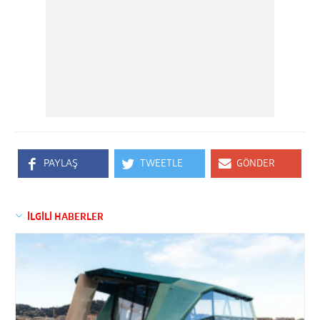
PAYLAŞ
TWEETLE
GÖNDER
İLGİLİ HABERLER