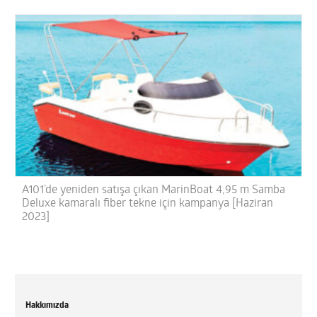
A101’de yeniden satışa çıkan MarinBoat 4,95 m Samba
Deluxe kamaralı fiber tekne için kampanya [Haziran
2023]
Hakkımızda