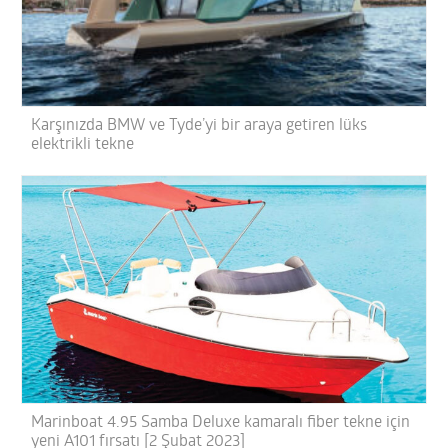
Karşınızda BMW ve Tyde’yi bir araya getiren lüks
elektrikli tekne
Marinboat 4.95 Samba Deluxe kamaralı fiber tekne için
yeni A101 fırsatı [2 Şubat 2023]