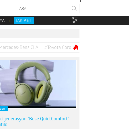
YA
TAKİP ET!
Mercedes-Benz CLA
#Toyota Corolla
BER
nci jenerasyon “Bose QuietComfort”
tıldı