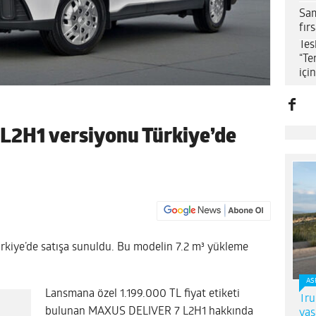
Sam
fır
Tes
“Te
içi
L2H1 versiyonu Türkiye’de
kiye’de satışa sunuldu. Bu modelin 7.2 m³ yükleme
AS
Lansmana özel 1.199.000 TL fiyat etiketi
Tru
bulunan MAXUS DELIVER 7 L2H1 hakkında
yaş