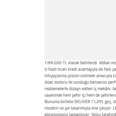
1.199.000 TL olarak belirlendi. İddialı m
0 faizli ticari kredi avantajıyla da fark
ihtiyaçlarına çözüm üretmek amacıyla t
dizel motoru ile sunduğu benzersiz perfor
malzemelerle dizayn edilen iç mekânı, be
sayesinde hem şehir içi hem de şehirlera
Bununla birlikte DELIVER 7 L2H1, güç, da
modern ve şık tasarımıyla öne çıkıyor. L
görünümünü tamamlıyor. Yolcu tarafındak