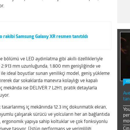
or.
o rakibi Samsung Galaxy XR resmen tanıtıldı
 bölümü ve LED aydınlatma gibi akıllı özellikleriyle
r. 2.913 mm uzunluğunda, 1.800 mm genişliğinde ve
ile ideal boyutlar sunan yenilikçi model, geniş yükleme
irerek dar sokaklarda manevra kolaylığı ve kapalı
Vİ
 İç mekânda ise DELIVER 7 L2H1, pratik detaylarla
Ave
uyor.
tan
k tasarlanmış iç mekânında 12.3 inç dokunmatik ekran,
You
yumlu çalışarak sürücü ve yolcuların her an bağlantıda
per
mou
a, ergonomik yapıya sahip koltuklar ve çok fonksiyonlu
Çin
iyeye taşıyor. Üstün performans ve verimliliği