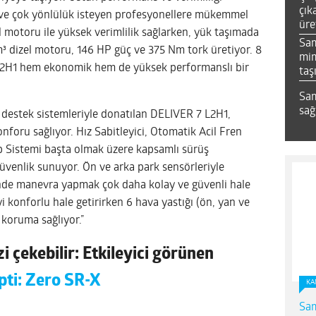
çık
k ve çok yönlülük isteyen profesyonellere mükemmel
üre
el motoru ile yüksek verimlilik sağlarken, yük taşımada
Sa
m³ dizel motoru, 146 HP güç ve 375 Nm tork üretiyor. 8
mim
 L2H1 hem ekonomik hem de yüksek performanslı bir
taş
Sam
sağ
 destek sistemleriyle donatılan DELIVER 7 L2H1,
foru sağlıyor. Hız Sabitleyici, Otomatik Acil Fren
ip Sistemi başta olmak üzere kapsamlı sürüş
güvenlik sunuyor. Ön ve arka park sensörleriyle
nde manevra yapmak çok daha kolay ve güvenli hale
i konforlu hale getirirken 6 hava yastığı (ön, yan ve
 koruma sağlıyor.”
i çekebilir: Etkileyici görünen
pti: Zero SR-X
KA
Sam