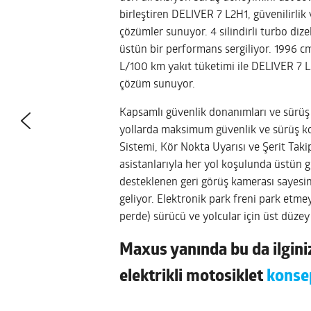
birleştiren DELIVER 7 L2H1, güvenilirli
çözümler sunuyor. 4 silindirli turbo diz
üstün bir performans sergiliyor. 1996 c
L/100 km yakıt tüketimi ile DELIVER 7
çözüm sunuyor.
Kapsamlı güvenlik donanımları ve sürüş
yollarda maksimum güvenlik ve sürüş kon
Sistemi, Kör Nokta Uyarısı ve Şerit Tak
asistanlarıyla her yol koşulunda üstün 
desteklenen geri görüş kamerası sayesi
geliyor. Elektronik park freni park etmey
perde) sürücü ve yolcular için üst düzey
Maxus yanında bu da ilginiz
elektrikli motosiklet
konse