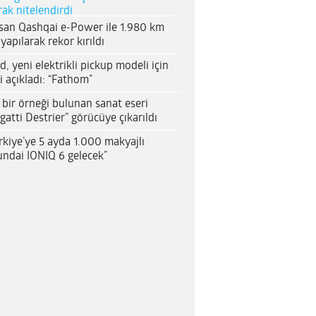
rak nitelendirdi
san Qashqai e-Power ile 1.980 km
 yapılarak rekor kırıldı
d, yeni elektrikli pickup modeli için
i açıkladı: “Fathom”
 bir örneği bulunan sanat eseri
gatti Destrier” görücüye çıkarıldı
rkiye’ye 5 ayda 1.000 makyajlı
ndai IONIQ 6 gelecek”