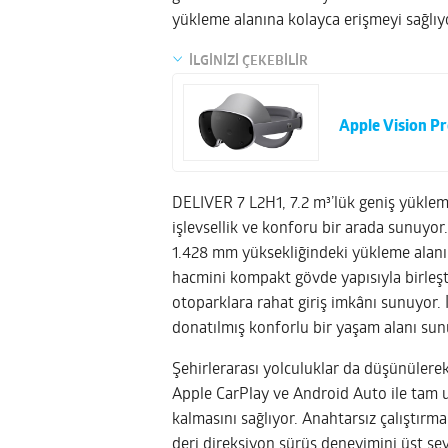
yükleme alanına kolayca erişmeyi sağlıy
İLGİNİZİ ÇEKEBİLİR
Apple Vision Pr
DELIVER 7 L2H1, 7.2 m³’lük geniş yükleme
işlevsellik ve konforu bir arada sunuyo
1.428 mm yüksekliğindeki yükleme alanı 
hacmini kompakt gövde yapısıyla birleşt
otoparklara rahat giriş imkânı sunuyor.
donatılmış konforlu bir yaşam alanı sun
Şehirlerarası yolculuklar da düşünülere
Apple CarPlay ve Android Auto ile tam u
kalmasını sağlıyor. Anahtarsız çalıştırm
deri direksiyon sürüş deneyimini üst sev