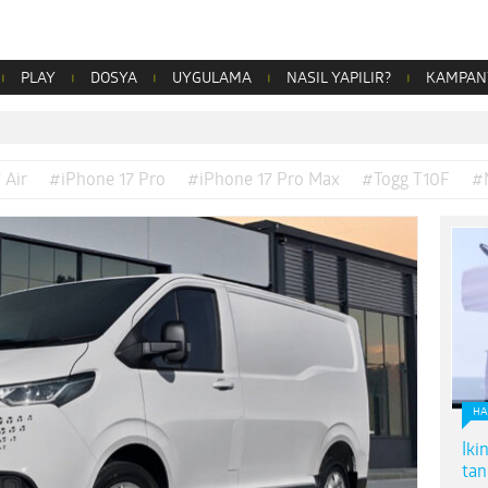
PLAY
DOSYA
UYGULAMA
NASIL YAPILIR?
KAMPAN
 Air
#iPhone 17 Pro
#iPhone 17 Pro Max
#Togg T10F
#
HA
İki
tanı