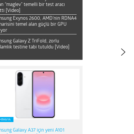
an “maglev” temelli bir test aracı
tti [Video]
msung Exynos 2600, AMD’nin RDNA4
arisini temel alan güçlü bir GPU
ıyor
sung Galaxy Z TriFold, zorlu
lamlık testine tabi tutuldu [Video]
MPANYA
sung Galaxy A37 için yeni A101