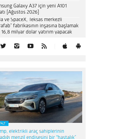
sung Galaxy A37 için yeni A101
satı [Ağustos 2026]
la ve SpaceX, Teksas merkezli
rafab” fabrikasının inşasına başlamak
n 16,8 milyar dolar yatırım yapacak
FALT
mp, elektrikli araç sahiplerinin
adığı menzil endişesini bir “hastalık”