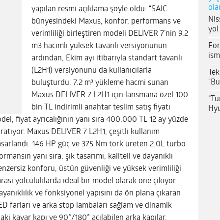
ola
yapılan resmi açıklama şöyle oldu: “SAIC
Nis
bünyesindeki Maxus, konfor, performans ve
yol
verimliliği birleştiren modeli DELIVER 7’nin 9.2
For
m3 hacimli yüksek tavanlı versiyonunun
ism
ardından, Ekim ayı itibarıyla standart tavanlı
(L2H1) versiyonunu da kullanıcılarla
Tek
“Bu
buluşturdu. 7.2 m³ yükleme hacmi sunan
Maxus DELIVER 7 L2H1 için lansmana özel 100
“Tü
bin TL indirimli anahtar teslim satış fiyatı
Hyu
odel, fiyat ayrıcalığının yanı sıra 400.000 TL 12 ay yüzde
 yaratıyor. Maxus DELIVER 7 L2H1, çeşitli kullanım
asarlandı. 146 HP güç ve 375 Nm tork üreten 2.0L turbo
mansın yanı sıra, şık tasarımı, kaliteli ve dayanıklı
nzersiz konforu, üstün güvenliği ve yüksek verimliliği
rası yolculuklarda ideal bir model olarak öne çıkıyor.
yanıklılık ve fonksiyonel yapısını da ön plana çıkaran
ED farları ve arka stop lambaları sağlam ve dinamik
i kayar kapı ve 90°/180° açılabilen arka kapılar,