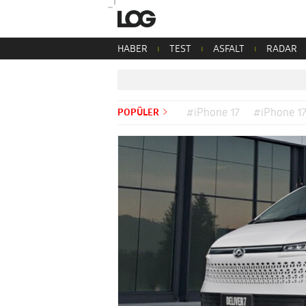
HABER
TEST
ASFALT
RADAR
POPÜLER
#iPhone 17
#iPhone 17