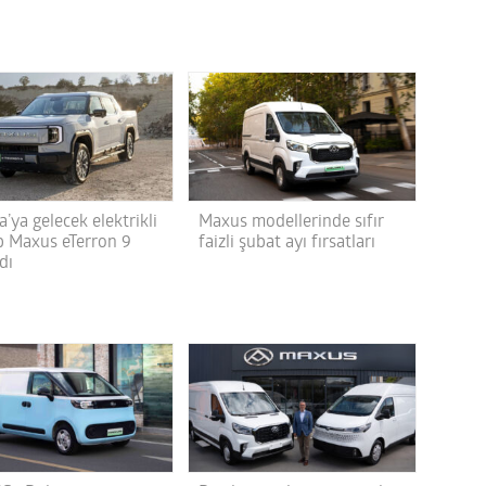
’ya gelecek elektrikli
Maxus modellerinde sıfır
p Maxus eTerron 9
faizli şubat ayı fırsatları
ldı