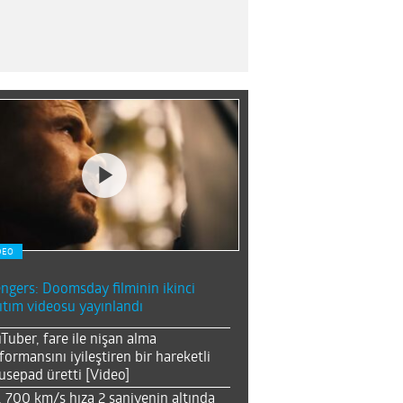
DEO
ngers: Doomsday filminin ikinci
ıtım videosu yayınlandı
Tuber, fare ile nişan alma
formansını iyileştiren bir hareketli
sepad üretti [Video]
, 700 km/s hıza 2 saniyenin altında