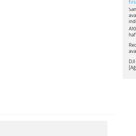
fır
Sam
ava
ind
A10
haf
Red
ava
DJI
[Ağ