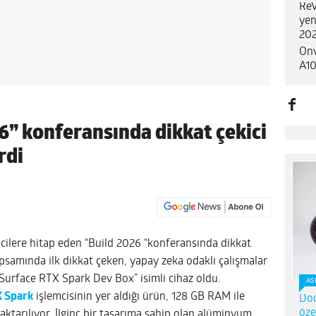
ReV
yen
202
Onv
A10
6” konferansında dikkat çekici
rdi
ricilere hitap eden “Build 2026 “konferansında dikkat
apsamında ilk dikkat çeken, yapay zeka odaklı çalışmalar
 “Surface RTX Spark Dev Box” isimli cihaz oldu.
AS
X Spark
işlemcisinin yer aldığı ürün, 128 GB RAM ile
Dod
öze
 aktarılıyor. İlginç bir tasarıma sahip olan alüminyum