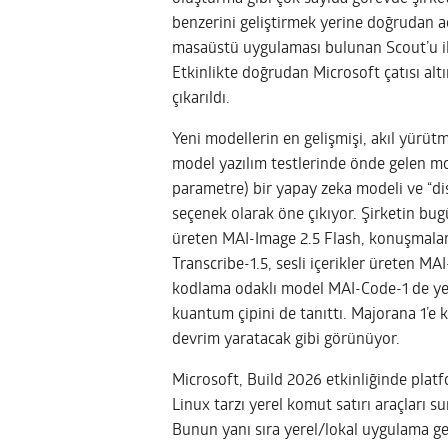
benzerini geliştirmek yerine doğrudan a
masaüstü uygulaması bulunan Scout’u il
Etkinlikte doğrudan Microsoft çatısı alt
çıkarıldı.
Yeni modellerin en gelişmişi, akıl yürüt
model yazılım testlerinde önde gelen mod
parametre) bir yapay zeka modeli ve “dist
seçenek olarak öne çıkıyor. Şirketin bug
üreten MAI-Image 2.5 Flash, konuşmaları 
Transcribe-1.5, sesli içerikler üreten M
kodlama odaklı model MAI-Code-1 de yer a
kuantum çipini de tanıttı. Majorana 1’e 
devrim yaratacak gibi görünüyor.
Microsoft, Build 2026 etkinliğinde platf
Linux tarzı yerel komut satırı araçları
Bunun yanı sıra yerel/lokal uygulama gel