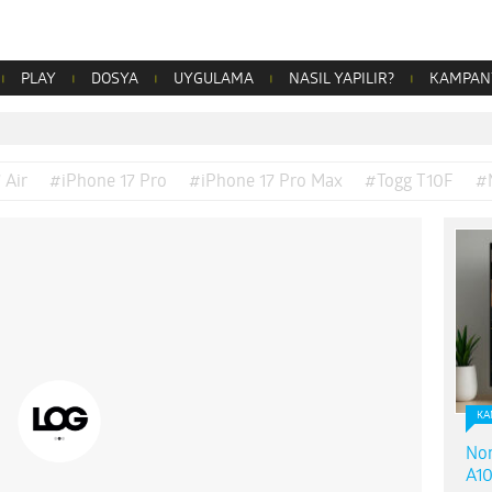
PLAY
DOSYA
UYGULAMA
NASIL YAPILIR?
KAMPAN
 Air
#iPhone 17 Pro
#iPhone 17 Pro Max
#Togg T10F
#
KA
Nor
A10