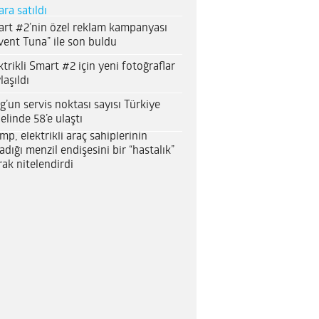
ara satıldı
rt #2’nin özel reklam kampanyası
vent Tuna” ile son buldu
ktrikli Smart #2 için yeni fotoğraflar
laşıldı
g’un servis noktası sayısı Türkiye
elinde 58’e ulaştı
mp, elektrikli araç sahiplerinin
adığı menzil endişesini bir “hastalık”
rak nitelendirdi