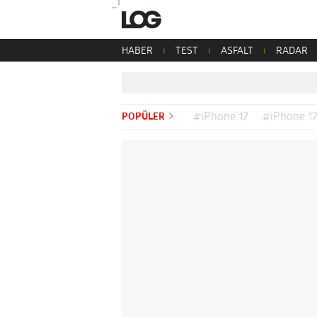
HABER
TEST
ASFALT
RADAR
POPÜLER
#iPhone 17
#iPhone 17