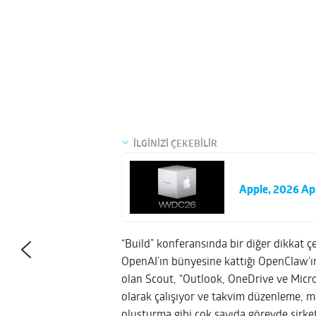
İLGİNİZİ ÇEKEBİLİR
Apple, 2026 App
“Build” konferansında bir diğer dikkat çe
OpenAI’ın bünyesine kattığı OpenClaw’ın 
olan Scout, “Outlook, OneDrive ve Micro
olarak çalışıyor ve takvim düzenleme, ma
oluşturma gibi çok sayıda görevde şirket