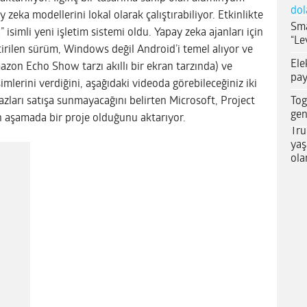
dol
 zeka modellerini lokal olarak çalıştırabiliyor. Etkinlikte
Sma
 isimli yeni işletim sistemi oldu. Yapay zeka ajanları için
“Le
tirilen sürüm, Windows değil Android’i temel alıyor ve
Ele
on Echo Show tarzı akıllı bir ekran tarzında) ve
pay
mlerini verdiğini, aşağıdaki videoda görebileceğiniz iki
Tog
hazları satışa sunmayacağını belirten Microsoft, Project
gen
n aşamada bir proje olduğunu aktarıyor.
Tru
yaş
ola