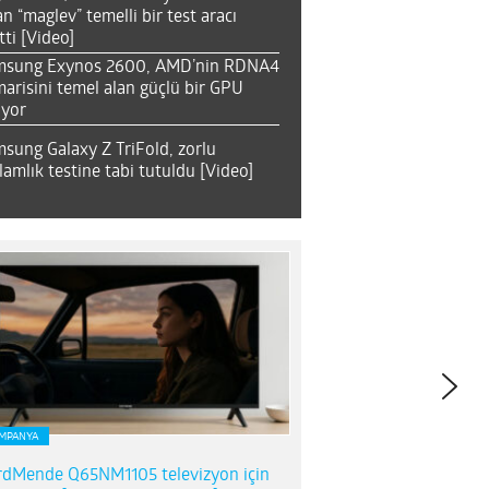
an “maglev” temelli bir test aracı
tti [Video]
msung Exynos 2600, AMD’nin RDNA4
arisini temel alan güçlü bir GPU
ıyor
sung Galaxy Z TriFold, zorlu
lamlık testine tabi tutuldu [Video]
MPANYA
dMende Q65NM1105 televizyon için