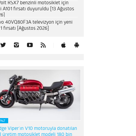
olt RSX7 benzinli motosiklet için
i A101 fırsatı duyuruldu [13 Ağustos
6]
o 40VQ80F3A televizyon için yeni
1 fırsatı [Ağustos 2026]
FALT
ge Viper’ın V10 motoruyla donatılan
l üretim motosiklet modeli 180 bin