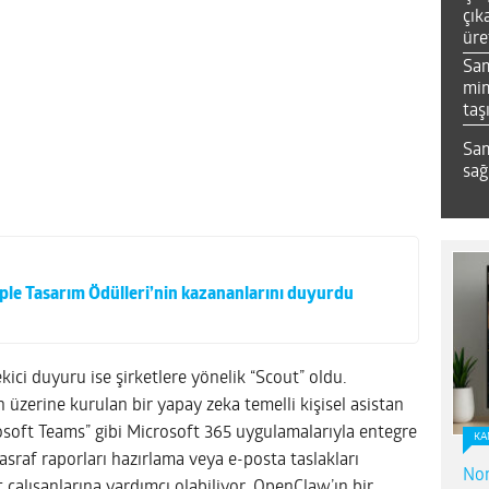
çık
üre
Sa
mim
taş
Sam
sağ
le Tasarım Ödülleri’nin kazananlarını ‍‍‍duyurdu
kici duyuru ise şirketlere yönelik “Scout” oldu.
üzerine kurulan bir yapay zeka temelli kişisel asistan
soft Teams” gibi Microsoft 365 uygulamalarıyla entegre
KA
sraf raporları hazırlama veya e-posta taslakları
Nor
 çalışanlarına yardımcı olabiliyor. OpenClaw’ın bir