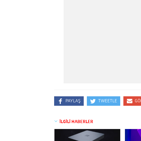
PAYLAŞ
TWEETLE
GÖ
İLGİLİ HABERLER