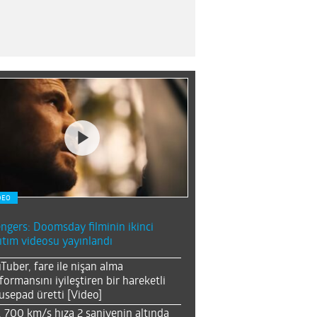
DEO
ngers: Doomsday filminin ikinci
ıtım videosu yayınlandı
Tuber, fare ile nişan alma
formansını iyileştiren bir hareketli
sepad üretti [Video]
, 700 km/s hıza 2 saniyenin altında