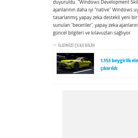
duyuruldu. “Windows Development Skills”
ajanlarının daha iyi “native” Windows u
tasarlanmış yapay zeka destekli yeni bi
sunulan “beceriler”, yapay zeka ajanları
güncel bilgileri ve kılavuzları sağlıyor.
İLGİNİZİ ÇEKEBİLİR
1.153 beygirlik 
çıkarıldı