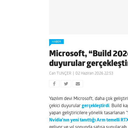
HABER
Microsoft, “Build 202
duyurular gerçekleşti
Can TUNÇER
02 Haziran 2026 22:53
Yazılım devi Microsoft, daha çok gelişti
çekici duyurular
gerçekleştirdi
. Build k
yapan geliştiricilere yönelik tasarlanan
Nvidia’nın yeni tanıttığı Arm temelli RT
geliyor ve yıl sonunda satışa sunulacağı