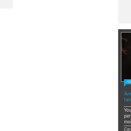
Vİ
Ave
tan
You
per
mou
Çin