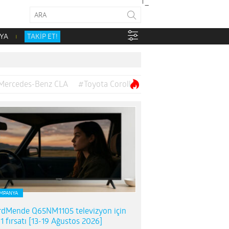
YA
TAKİP ET!
Mercedes-Benz CLA
#Toyota Corolla
MPANYA
dMende Q65NM1105 televizyon için
1 fırsatı [13-19 Ağustos 2026]