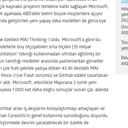
A10
çık kaynaklı projenin temeline katkı sağlayan Microsoft,
ReV
k aşamada ABD’deki belirli büyük müşterilere açıyor.
yen
202
ında geliştirilen yeni yapay zeka modelleri de görücüye
Onv
A10
me özellikli MAI-Thinking-1 oldu. Microsoft’a göre bu
Tos
ellerle boy ölçüşebilen orta ölçekli (35 milyar
yen
illation” tekniği kullanımadan sıfırdan eğitilmiş bir
ReV
ün tanıttığı modeller arasında yazılanlardan görseller
A10
çok hızlı şekilde yazıya döken 43 dil destekli MAI-
AI-Voice-2 (ve Flash sürümü) ve GitHub odaklı tasarlanan
ldı. Microsoft, etkinlikte Majorana 2 isimli yeni
kıyasla 1.000 kat daha doğru sonuçlar sunan çip, alanda
ormlar arası iş akışlarını kolaylaştırmayı amaçlayan ve
 sunan Coreutils’in genel kullanıma sunulduğunu duyurdu.
iştirmede devrim yaratabilecek bir özellik de