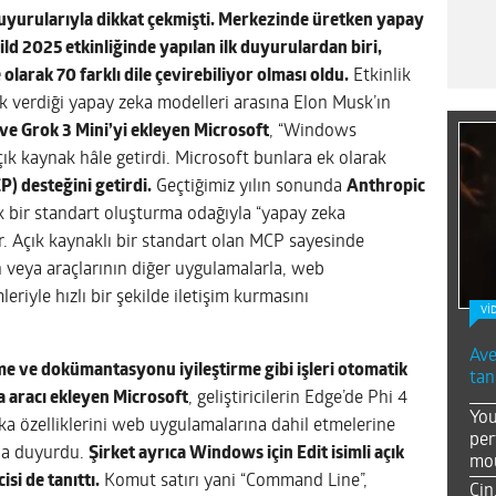
yurularıyla dikkat çekmişti.
Merkezinde üretken yapay
ild 2025 etkinliğinde yapılan ilk duyurulardan biri,
olarak 70 farklı dile çevirebiliyor olması oldu.
Etkinlik
 verdiği yapay zeka modelleri arasına Elon Musk’ın
ve Grok 3 Mini’yi ekleyen Microsoft
, “Windows
ık kaynak hâle getirdi. Microsoft bunlara ek olarak
 desteğini getirdi.
Geçtiğimiz yılın sonunda
Anthropic
k bir standart oluşturma odağıyla “yapay zeka
r. Açık kaynaklı bir standart olan MCP sayesinde
ın veya araçlarının diğer uygulamalarla, web
riyle hızlı bir şekilde iletişim kurmasını
Vİ
Ave
eme ve dokümantasyonu iyileştirme gibi işleri otomatik
tan
a aracı ekleyen Microsoft
, geliştiricilerin Edge’de Phi 4
You
ka özelliklerini web uygulamalarına dahil etmelerine
per
 da duyurdu.
Şirket ayrıca Windows için Edit isimli açık
mou
si de tanıttı.
Komut satırı yani “Command Line”,
Çin