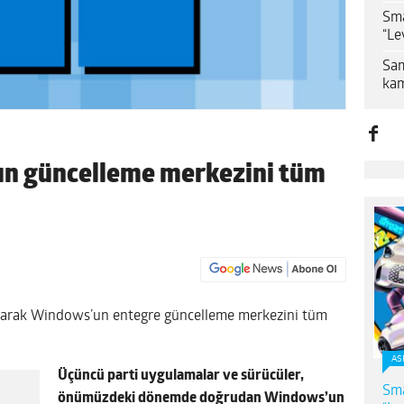
Sma
“Le
Sam
kam
un güncelleme merkezini tüm
tarak Windows’un entegre güncelleme merkezini tüm
AS
Üçüncü parti uygulamalar ve sürücüler,
Sma
önümüzdeki dönemde doğrudan Windows’un