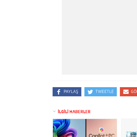
PAYLAŞ
TWEETLE
GÖ
İLGİLİ HABERLER