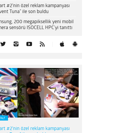
rt #2’nin özel reklam kampanyası
vent Tuna” ile son buldu
sung, 200 megapiksellik yeni mobil
era sensörü ISOCELL HPC’yi tanıttı
FALT
rt #2’nin özel reklam kampanyası