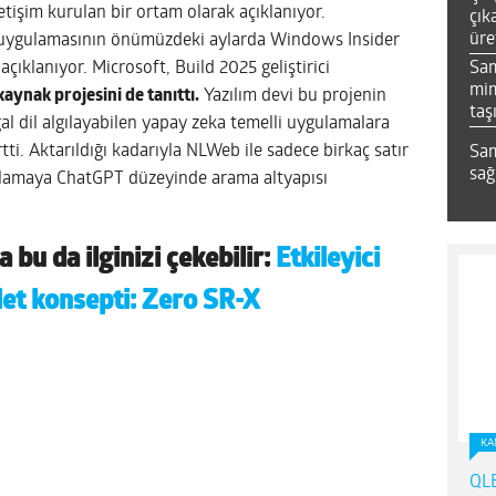
iletişim kurulan bir ortam olarak açıklanıyor.
çık
üre
dit uygulamasının önümüzdeki aylarda Windows Insider
Sa
ıklanıyor. Microsoft, Build 2025 geliştirici
mim
kaynak projesini de tanıttı.
Yazılım devi bu projenin
taş
oğal dil algılayabilen yapay zeka temelli uygulamalara
ti. Aktarıldığı kadarıyla NLWeb ile sadece birkaç satır
Sam
sağ
ulamaya ChatGPT düzeyinde arama altyapısı
 bu da ilginizi çekebilir:
Etkileyici
let konsepti: Zero SR-X
KA
QLE