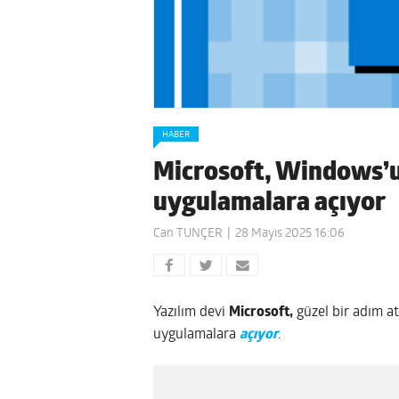
HABER
Microsoft, Windows’
uygulamalara açıyor
Can TUNÇER
28 Mayıs 2025 16:06
Yazılım devi
Microsoft,
güzel bir adım a
uygulamalara
açıyor
.