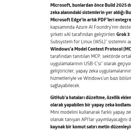
Microsoft, bunlardan önce Build 2025 du
zeka alanındaki sistemlerin yer aldığı Bu
Microsoft Edge’in artık PDF’leri entegre 
kapsamında Azure AI Foundry’nin destek
şirketi xAI tarafından geliştirilen
Grok 3 
Subsystem for Linux (WSL)” sistemini aç
Windows’a Model Context Protocol (MCP)
tarafından tanıtılan MCP, sektörde orta
uygulamalarının USB-C’si” olarak geçiyo
geliştiriciler, yapay zeka uygulamaların
hizmetleriyle ve Windows’un bazı bölümle
sağlayabilecek.
GitHub’a hataları düzeltme, özellik ekl
olarak yapabilen bir yapay zeka kodlam
Mini modelini kullanarak farklı yapay ze
olanak tanıyan API’lar yayımlayacağını
kaynak bir komut satırı metin düzenleyici