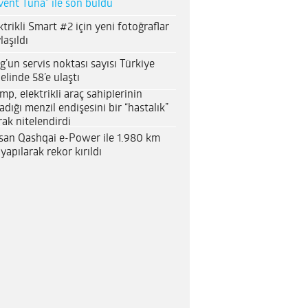
vent Tuna” ile son buldu
ktrikli Smart #2 için yeni fotoğraflar
laşıldı
g’un servis noktası sayısı Türkiye
elinde 58’e ulaştı
mp, elektrikli araç sahiplerinin
adığı menzil endişesini bir “hastalık”
rak nitelendirdi
san Qashqai e-Power ile 1.980 km
 yapılarak rekor kırıldı