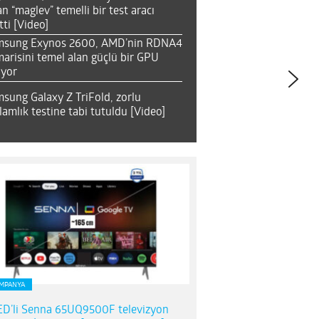
an “maglev” temelli bir test aracı
tti [Video]
msung Exynos 2600, AMD’nin RDNA4
arisini temel alan güçlü bir GPU
ıyor
sung Galaxy Z TriFold, zorlu
lamlık testine tabi tutuldu [Video]
MPANYA
D’li Senna 65UQ9500F televizyon