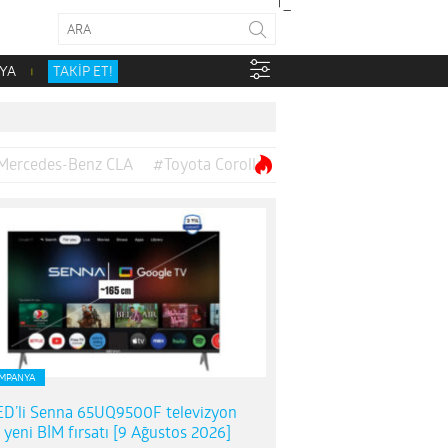
YA
TAKİP ET!
Mercedes-Benz CLA
#Toyota Corolla
MPANYA
D’li Senna 65UQ9500F televizyon
n yeni BİM fırsatı [9 Ağustos 2026]