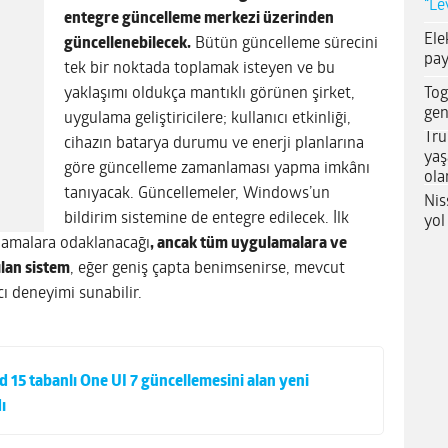
“Le
entegre güncelleme merkezi üzerinden
Ele
güncellenebilecek.
Bütün güncelleme sürecini
pay
tek bir noktada toplamak isteyen ve bu
Tog
yaklaşımı oldukça mantıklı görünen şirket,
gen
uygulama geliştiricilere; kullanıcı etkinliği,
Tru
cihazın batarya durumu ve enerji planlarına
yaş
göre güncelleme zamanlaması yapma imkânı
ola
tanıyacak. Güncellemeler, Windows’un
Nis
bildirim sistemine de entegre edilecek. İlk
yol
lamalara odaklanacağı
, ancak tüm uygulamalara ve
ılan sistem
, eğer geniş çapta benimsenirse, mevcut
cı deneyimi sunabilir.
 15 tabanlı One UI 7 güncellemesini alan yeni
ı