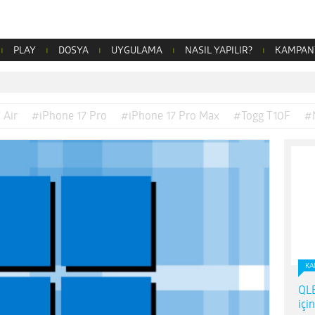
PLAY
DOSYA
UYGULAMA
NASIL YAPILIR?
KAMPAN
 Air
#iPhone 17 Pro
#iPhone 17 Pro Max
#Togg T10F
#
KA
QLE
içi