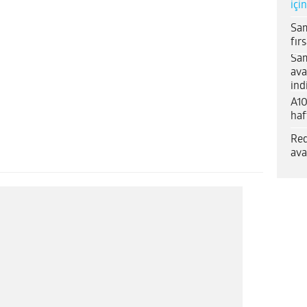
içi
Sam
fır
Sam
ava
ind
A10
haf
Red
ava