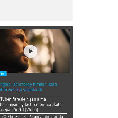
DEO
ngers: Doomsday filminin ikinci
ıtım videosu yayınlandı
Tuber, fare ile nişan alma
formansını iyileştiren bir hareketli
sepad üretti [Video]
, 700 km/s hıza 2 saniyenin altında