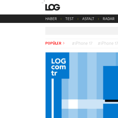
HABER
TEST
ASFALT
RADAR
POPÜLER
#iPhone 17
#iPhone 17