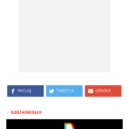
PAYLAŞ
TWEETLE
GÖNDER
İLGİLİ HABERLER