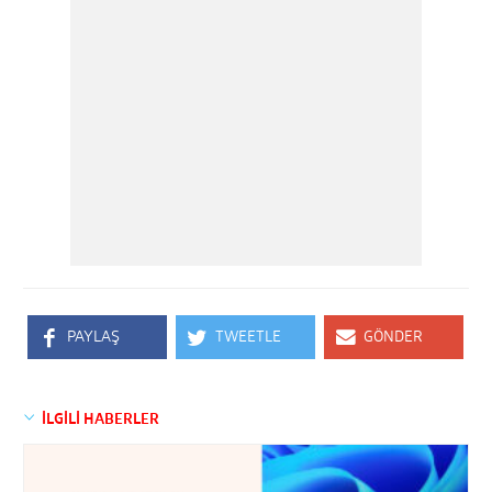
PAYLAŞ
TWEETLE
GÖNDER
İLGİLİ HABERLER