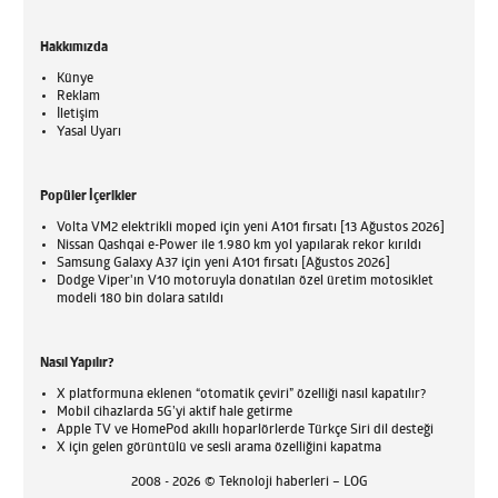
Hakkımızda
Künye
Reklam
İletişim
Yasal Uyarı
Popüler İçerikler
Volta VM2 elektrikli moped için yeni A101 fırsatı [13 Ağustos 2026]
Nissan Qashqai e-Power ile 1.980 km yol yapılarak rekor kırıldı
Samsung Galaxy A37 için yeni A101 fırsatı [Ağustos 2026]
Dodge Viper'ın V10 motoruyla donatılan özel üretim motosiklet
modeli 180 bin dolara satıldı
Nasıl Yapılır?
X platformuna eklenen “otomatik çeviri” özelliği nasıl kapatılır?
Mobil cihazlarda 5G’yi aktif hale getirme
Apple TV ve HomePod akıllı hoparlörlerde Türkçe Siri dil desteği
X için gelen görüntülü ve sesli arama özelliğini kapatma
2008 - 2026 © Teknoloji haberleri – LOG