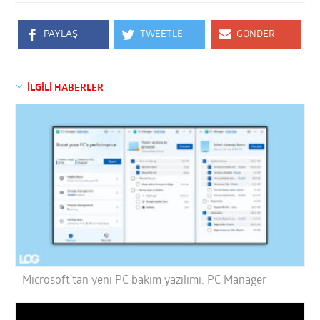
PAYLAŞ
TWEETLE
GÖNDER
İLGİLİ HABERLER
Microsoft’tan yeni PC bakım yazılımı: PC Manager