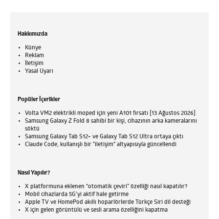
Hakkımızda
Künye
Reklam
İletişim
Yasal Uyarı
Popüler İçerikler
Volta VM2 elektrikli moped için yeni A101 fırsatı [13 Ağustos 2026]
Samsung Galaxy Z Fold 8 sahibi bir kişi, cihazının arka kameralarını
söktü
Samsung Galaxy Tab S12+ ve Galaxy Tab S12 Ultra ortaya çıktı
Claude Code, kullanışlı bir "iletişim" altyapısıyla güncellendi
Nasıl Yapılır?
X platformuna eklenen “otomatik çeviri” özelliği nasıl kapatılır?
Mobil cihazlarda 5G’yi aktif hale getirme
Apple TV ve HomePod akıllı hoparlörlerde Türkçe Siri dil desteği
X için gelen görüntülü ve sesli arama özelliğini kapatma