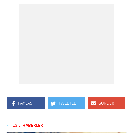
PAYLAŞ
TWEETLE
GÖNDER
İLGİLİ HABERLER