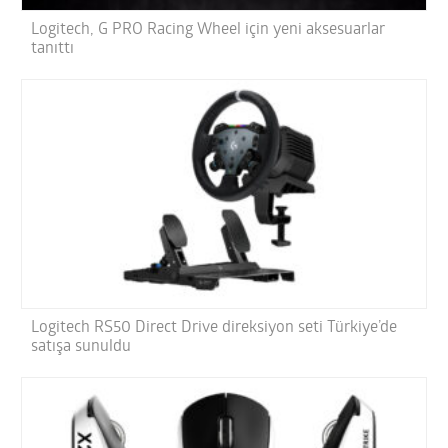
Logitech, G PRO Racing Wheel için yeni aksesuarlar
tanıttı
Logitech RS50 Direct Drive direksiyon seti Türkiye’de
satışa sunuldu