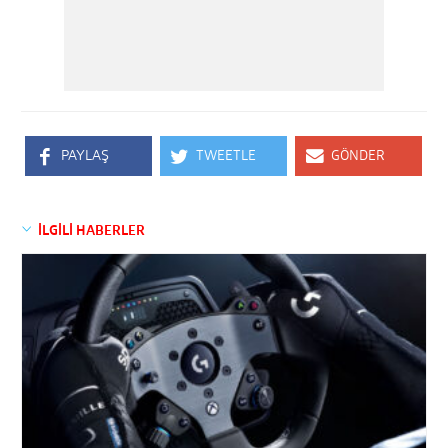
PAYLAŞ
TWEETLE
GÖNDER
İLGİLİ HABERLER