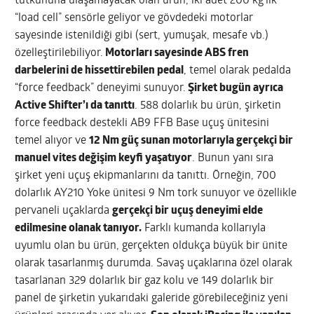
tutkununa ulaşamayacak olan ürün, iki adet 200 kg’lık
“load cell” sensörle geliyor ve gövdedeki motorlar
sayesinde istenildiği gibi (sert, yumuşak, mesafe vb.)
özelleştirilebiliyor.
Motorları sayesinde ABS fren
darbelerini de hissettirebilen pedal
, temel olarak pedalda
“force feedback” deneyimi sunuyor.
Şirket bugün ayrıca
Active Shifter’ı da tanıttı
. 588 dolarlık bu ürün, şirketin
force feedback destekli AB9 FFB Base uçuş ünitesini
temel alıyor ve
12 Nm güç sunan motorlarıyla gerçekçi bir
manuel vites değişim keyfi yaşatıyor
. Bunun yanı sıra
şirket yeni uçuş ekipmanlarını da tanıttı. Örneğin, 700
dolarlık AY210 Yoke ünitesi 9 Nm tork sunuyor ve özellikle
pervaneli uçaklarda
gerçekçi bir uçuş deneyimi elde
edilmesine olanak tanıyor.
Farklı kumanda kollarıyla
uyumlu olan bu ürün, gerçekten oldukça büyük bir ünite
olarak tasarlanmış durumda. Savaş uçaklarına özel olarak
tasarlanan 329 dolarlık bir gaz kolu ve 149 dolarlık bir
panel de şirketin yukarıdaki galeride görebileceğiniz yeni