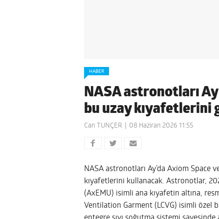
HABER
NASA astronotları Ay
bu uzay kıyafetlerini
Can TUNÇER
08 Haziran 2026 11:55
NASA astronotları Ay’da Axiom Space ve 
kıyafetlerini kullanacak. Astronotlar, 2
(AxEMU) isimli ana kıyafetin altına, re
Ventilation Garment (LCVG) isimli özel bir
entegre sıvı soğutma sistemi sayesinde a