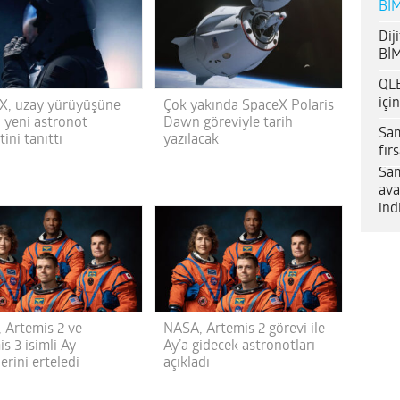
BİM
Dij
BİM
QLE
içi
X, uzay yürüyüşüne
Çok yakında SpaceX Polaris
 yeni astronot
Dawn göreviyle tarih
Sam
tini tanıttı
yazılacak
fır
Sam
ava
ind
 Artemis 2 ve
NASA, Artemis 2 görevi ile
s 3 isimli Ay
Ay’a gidecek astronotları
erini erteledi
açıkladı