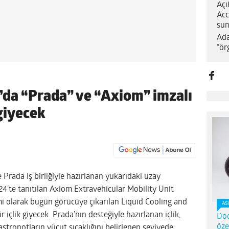
Açı
Acc
sun
Ada
“ör
’da “Prada” ve “Axiom” imzalı
 giyecek
Prada iş birliğiyle hazırlanan yukarıdaki uzay
024’te tanıtılan Axiom Extravehicular Mobility Unit
smi olarak bugün görücüye çıkarılan Liquid Cooling and
AS
 içlik giyecek. Prada’nın desteğiyle hazırlanan içlik,
Dod
öze
stronotların vücut sıcaklığını belirlenen seviyede