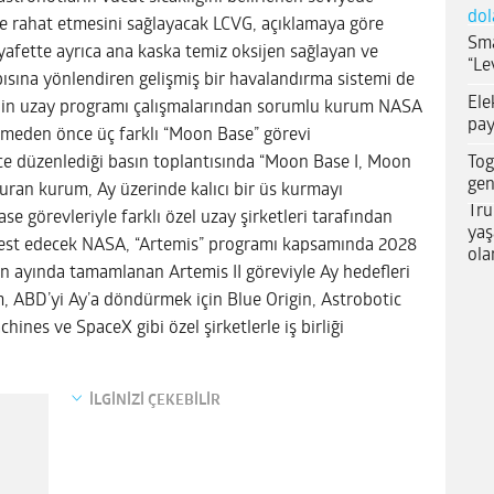
dol
e rahat etmesini sağlayacak LCVG, açıklamaya göre
Sma
yafette ayrıca ana kaska temiz oksijen sağlayan ve
“Le
apısına yönlendiren gelişmiş bir havalandırma sistemi de
Ele
i’nin uzay programı çalışmalarından sorumlu kurum NASA
pay
bitmeden önce üç farklı “Moon Base” görevi
Tog
ce düzenlediği basın toplantısında “Moon Base I, Moon
gen
yuran kurum, Ay üzerinde kalıcı bir üs kurmayı
Tru
se görevleriyle farklı özel uzay şirketleri tarafından
yaş
ni test edecek NASA, “Artemis” programı kapsamında 2028
ola
an ayında tamamlanan Artemis II göreviyle Ay hedefleri
m, ABD’yi Ay’a döndürmek için Blue Origin, Astrobotic
ines ve SpaceX gibi özel şirketlerle iş birliği
İLGİNİZİ ÇEKEBİLİR