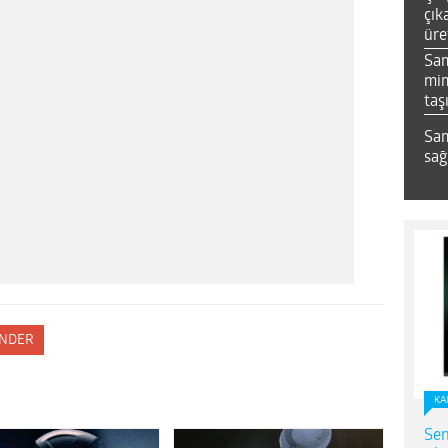
çık
üre
Sa
mim
taş
Sam
sağ
NDER
KA
Sen