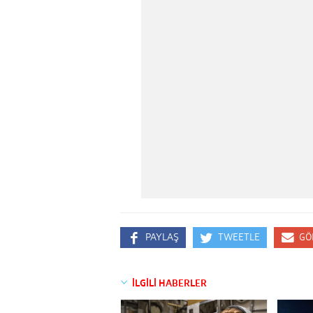
PAYLAŞ
TWEETLE
GÖ
İLGİLİ HABERLER