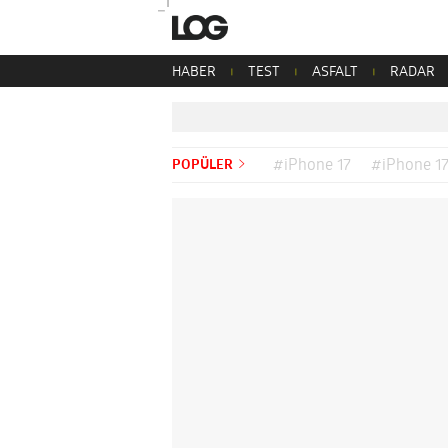
HABER
TEST
ASFALT
RADAR
POPÜLER
#iPhone 17
#iPhone 17