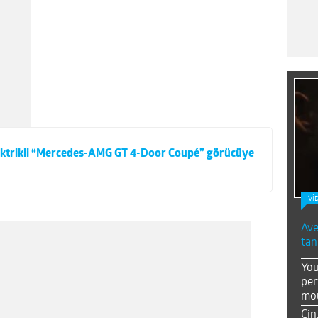
elektrikli “Mercedes-AMG GT 4-Door Coupé” görücüye
Vİ
Ave
tan
You
per
mou
Çin