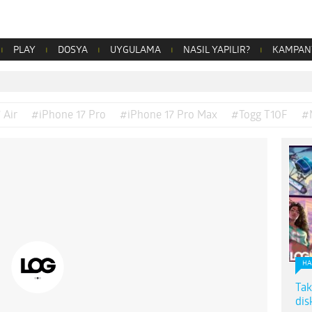
PLAY
DOSYA
UYGULAMA
NASIL YAPILIR?
KAMPAN
 Air
#iPhone 17 Pro
#iPhone 17 Pro Max
#Togg T10F
#
HA
Tak
dis