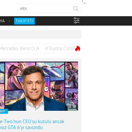
YA
TAKİP ET!
Mercedes-Benz CLA
#Toyota Corolla
BER
e-Two’nun CEO’su kutulu ancak
ksiz GTA 6’yı savundu