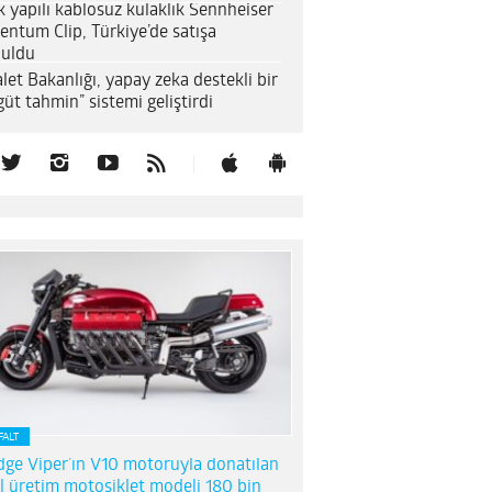
k yapılı kablosuz kulaklık Sennheiser
entum Clip, Türkiye’de satışa
uldu
let Bakanlığı, yapay zeka destekli bir
güt tahmin” sistemi geliştirdi
FALT
ge Viper’ın V10 motoruyla donatılan
l üretim motosiklet modeli 180 bin