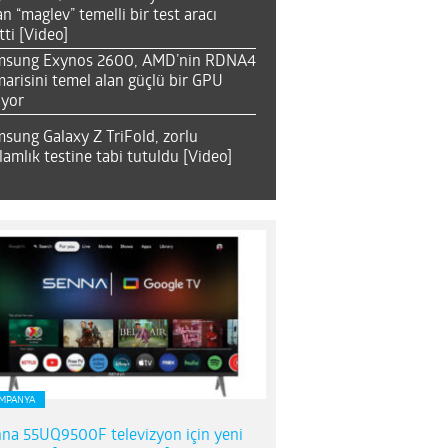
an “maglev” temelli bir test aracı
tti [Video]
msung Exynos 2600, AMD’nin RDNA4
arisini temel alan güçlü bir GPU
ıyor
sung Galaxy Z TriFold, zorlu
lamlık testine tabi tutuldu [Video]
MPANYA
na 55UQ9500F televizyon için yeni