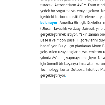
tutacak. Astronotların AxEMU’nun içind
yedek bir soğutma sistemiyle geliyor. Kı
içerideki karbondioksiti filtreleme alty
bulunuyor
. Amerika Birleşik Devletler
(Ulusal Havacılık ve Uzay Dairesi), yıl 
gerçekleştirmek istiyor. Yakın zaman ön
Base II ve Moon Base III” görevlerini du
hedefliyor. Bu yıl için planlanan Moon Ba
geliştirilen uzay araçlarını/sistemleri
yılında Ay’a iniş yapmayı amaçlıyor. Nis
için önemli bir başarıya imza atan kuru
Technology, Lunar Outpost, Intuitive Mach
gerçekleştiriyor
.