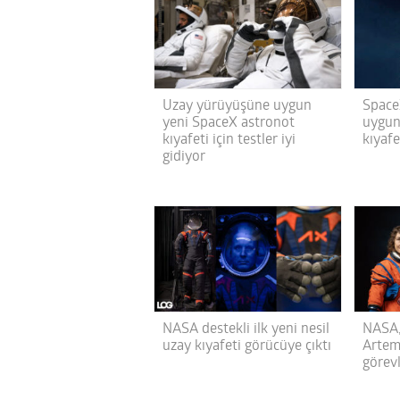
Uzay yürüyüşüne uygun
Space
yeni SpaceX astronot
uygun
kıyafeti için testler iyi
kıyafe
gidiyor
NASA destekli ilk yeni nesil
NASA,
uzay kıyafeti görücüye çıktı
Artemi
görevl