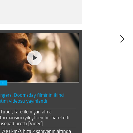
DEO
ngers: Doomsday filminin ikinci
ıtım videosu yayınlandı
Tuber, fare ile nişan alma
formansını iyileştiren bir hareketli
sepad üretti [Video]
, 700 km/s hıza 2 saniyenin altında