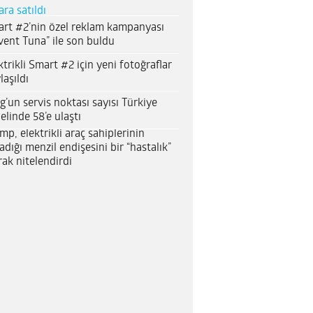
ara satıldı
rt #2’nin özel reklam kampanyası
vent Tuna” ile son buldu
ktrikli Smart #2 için yeni fotoğraflar
laşıldı
g’un servis noktası sayısı Türkiye
elinde 58’e ulaştı
mp, elektrikli araç sahiplerinin
adığı menzil endişesini bir “hastalık”
rak nitelendirdi