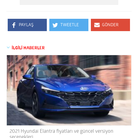
PAYLAŞ
TWEETLE
GÖNDER
İLGİLİ HABERLER
2021 Hyundai Elantra fiyatları ve güncel versiyon
seçenekleri