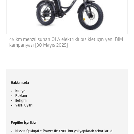
45 km menzil sunan OLA elektrikli bisiklet için yeni BİM
kampanyası [30 Mayıs 2025]
Hakkımızda
Künye
Reklam
İletişim
Yasal Uyarı
Popüler İçerikler
Nissan Qashqai e-Power ile 1.980 km yol yapılarak rekor kırıldı