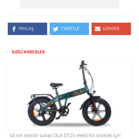
PAYLAŞ
TWEETLE
GÖNDER
İLGİLİ HABERLER
50 km menzil sunan OLA EFD3 elektrikli bisiklet için