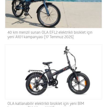
40 km menzil sunan OLA EFL2 elektrikli bisiklet için
yeni A101 kampanyası [17 Temmuz 2025]
OLA katlanabilir elektrikli bisiklet için yeni BİM