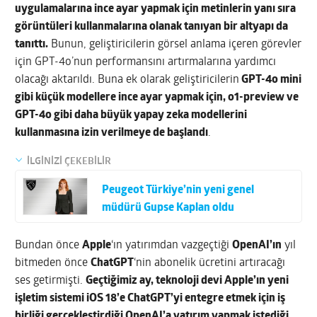
uygulamalarına ince ayar yapmak için metinlerin yanı sıra
görüntüleri kullanmalarına olanak tanıyan bir altyapı da
tanıttı.
Bunun, geliştiricilerin görsel anlama içeren görevler
için GPT-4o’nun performansını artırmalarına yardımcı
olacağı aktarıldı. Buna ek olarak geliştiricilerin
GPT-4o mini
gibi küçük modellere ince ayar yapmak için, o1-preview ve
GPT-4o gibi daha büyük yapay zeka modellerini
kullanmasına izin verilmeye de başlandı
.
İLGİNİZİ ÇEKEBİLİR
Peugeot Türkiye’nin yeni genel
müdürü Gupse Kaplan oldu
Bundan önce
Apple
‘ın yatırımdan vazgeçtiği
OpenAI’ın
yıl
bitmeden önce
ChatGPT
‘nin abonelik ücretini artıracağı
ses getirmişti.
Geçtiğimiz ay, teknoloji devi Apple’ın yeni
işletim sistemi iOS 18’e ChatGPT’yi entegre etmek için iş
birliği gerçekleştirdiği OpenAI’a yatırım yapmak istediği