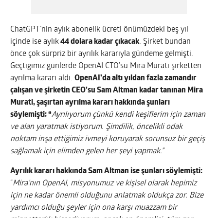
ChatGPT’nin aylık abonelik ücreti önümüzdeki beş yıl
içinde ise aylık
44 dolara kadar çıkacak
. Şirket bundan
önce çok sürpriz bir ayrılık kararıyla gündeme gelmişti.
Geçtiğimiz günlerde OpenAI CTO’su Mira Murati şirketten
ayrılma kararı aldı.
OpenAI’da altı yıldan fazla zamandır
çalışan ve şirketin CEO’su Sam Altman kadar tanınan Mira
Murati, şaşırtan ayrılma kararı hakkında şunları
söylemişti: “
Ayrılıyorum çünkü kendi keşiflerim için zaman
ve alan yaratmak istiyorum. Şimdilik, öncelikli odak
noktam inşa ettiğimiz ivmeyi koruyarak sorunsuz bir geçiş
sağlamak için elimden gelen her şeyi yapmak.”
Ayrılık kararı hakkında Sam Altman ise şunları söylemişti:
“
Mira’nın OpenAI, misyonumuz ve kişisel olarak hepimiz
için ne kadar önemli olduğunu anlatmak oldukça zor. Bize
yardımcı olduğu şeyler için ona karşı muazzam bir