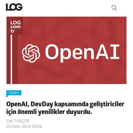
HABER
OpenAI, DevDay kapsamında geliştiriciler
için önemli yenilikler duyurdu.
Can TUNÇER
02 Ekim 2024 09:56