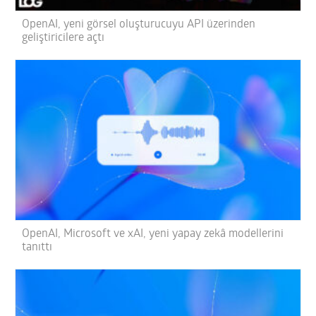
OpenAI, yeni görsel oluşturucuyu API üzerinden
geliştiricilere açtı
OpenAI, Microsoft ve xAI, yeni yapay zekâ modellerini
tanıttı