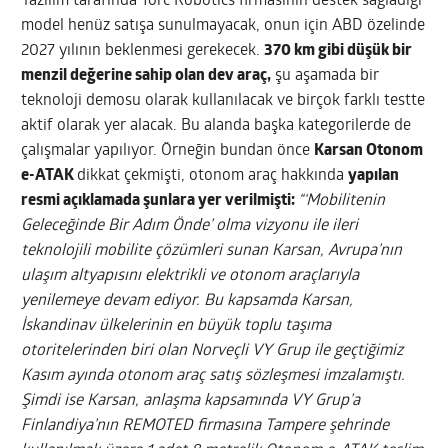
Yazılım tarafında Torc Robotics firmasının destek sağladığı
model henüz satışa sunulmayacak, onun için ABD özelinde
2027 yılının beklenmesi gerekecek.
370 km gibi düşük bir
menzil değerine sahip olan dev araç,
şu aşamada bir
teknoloji demosu olarak kullanılacak ve birçok farklı testte
aktif olarak yer alacak. Bu alanda başka kategorilerde de
çalışmalar yapılıyor. Örneğin bundan önce
Karsan Otonom
e-ATAK
dikkat çekmişti, otonom araç hakkında
yapılan
resmi açıklamada şunlara yer verilmişti:
“‘Mobilitenin
Geleceğinde Bir Adım Önde’ olma vizyonu ile ileri
teknolojili mobilite çözümleri sunan Karsan, Avrupa’nın
ulaşım altyapısını elektrikli ve otonom araçlarıyla
yenilemeye devam ediyor. Bu kapsamda Karsan,
İskandinav ülkelerinin en büyük toplu taşıma
otoritelerinden biri olan Norveçli VY Grup ile geçtiğimiz
Kasım ayında otonom araç satış sözleşmesi imzalamıştı.
Şimdi ise Karsan, anlaşma kapsamında VY Grup’a
Finlandiya’nın REMOTED firmasına Tampere şehrinde