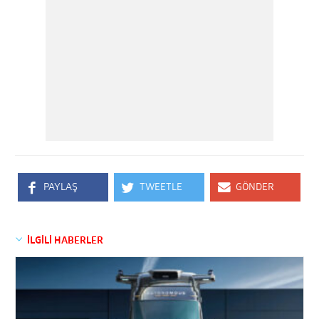
PAYLAŞ
TWEETLE
GÖNDER
İLGİLİ HABERLER