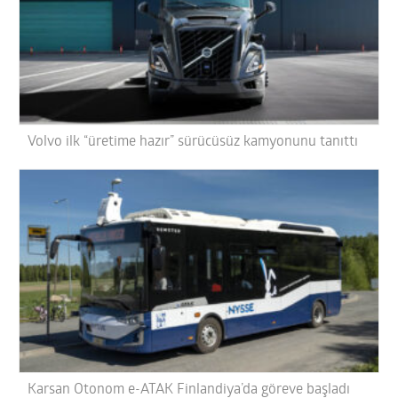
Volvo ilk “üretime hazır” sürücüsüz kamyonunu tanıttı
Karsan Otonom e-ATAK Finlandiya’da göreve başladı