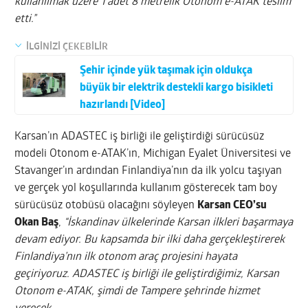
kullanılmak üzere 1 adet 8 metrelik Otonom e-ATAK teslim
etti.”
İLGİNİZİ ÇEKEBİLİR
Şehir içinde yük taşımak için oldukça
büyük bir elektrik destekli kargo bisikleti
hazırlandı [Video]
Karsan’ın ADASTEC iş birliği ile geliştirdiği sürücüsüz
modeli Otonom e-ATAK’ın, Michigan Eyalet Üniversitesi ve
Stavanger’ın ardından Finlandiya’nın da ilk yolcu taşıyan
ve gerçek yol koşullarında kullanım gösterecek tam boy
sürücüsüz otobüsü olacağını söyleyen
Karsan CEO’su
Okan Baş
,
“İskandinav ülkelerinde Karsan ilkleri başarmaya
devam ediyor. Bu kapsamda bir ilki daha gerçekleştirerek
Finlandiya’nın ilk otonom araç projesini hayata
geçiriyoruz. ADASTEC iş birliği ile geliştirdiğimiz, Karsan
Otonom e-ATAK, şimdi de Tampere şehrinde hizmet