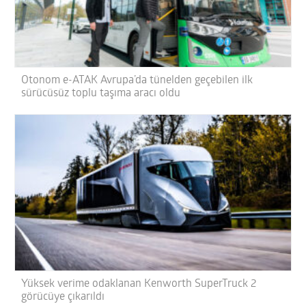
Otonom e-ATAK Avrupa’da tünelden geçebilen ilk
sürücüsüz toplu taşıma aracı oldu
Yüksek verime odaklanan Kenworth SuperTruck 2
görücüye çıkarıldı