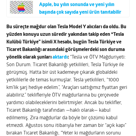
Apple, bu yılın sonunda ve yeni yılın
başında çok sayıda yeni ürün tanıtabilir
Bu süreçte mağdur olan Tesla Model Y alıcıları da oldu. Bu
yüzden konuyu uzun süredir yakından takip eden “Tesla
Kulübü Türkiye” isimli X hesabı, bugün Tesla Türkiye ve
Ticaret Bakanlığı arasındaki görüşmelerdeki son duruma
yönelik olarak şunları
aktardı
:
“Tesla ve ÖTV Mağduriyeti:
Son Durum. Ticaret Bakanlığı yetkilileri, Tesla Türkiye ile
görüşmüş. Hatta bir üst kademeye çıkarak globaldeki
yetkililerle de temas kurmuşlar. Tesla yetkilileri, “1000
km’lik şarj hediye edelim.”, “Araçları sattığımız fiyattan geri
alabiliriz.” teklifleriyle ÖTV mağdurlarına bu çerçevede
yardımcı olabileceklerini belirtmişler. Ancak bu teklifler,
Ticaret Bakanlığı tarafından —haklı olarak— kabul
edilmemiş. Zira mağdurlar da böyle bir çözümü kabul
etmezdi. Ağustos sonu itibarıyla her zaman bir “açık kapı”
bırakan Ticaret Bakanlığı, “Yeter ki mağdurların sorunu