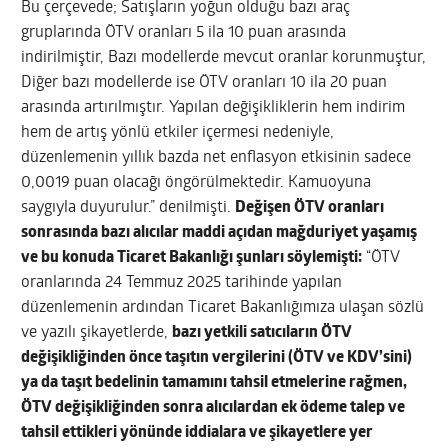
Bu çerçevede; Satışların yoğun olduğu bazı araç
gruplarında ÖTV oranları 5 ila 10 puan arasında
indirilmiştir, Bazı modellerde mevcut oranlar korunmuştur,
Diğer bazı modellerde ise ÖTV oranları 10 ila 20 puan
arasında artırılmıştır. Yapılan değişikliklerin hem indirim
hem de artış yönlü etkiler içermesi nedeniyle,
düzenlemenin yıllık bazda net enflasyon etkisinin sadece
0,0019 puan olacağı öngörülmektedir. Kamuoyuna
saygıyla duyurulur.” denilmişti.
Değişen ÖTV oranları
sonrasında bazı alıcılar maddi açıdan mağduriyet yaşamış
ve bu konuda Ticaret Bakanlığı şunları söylemişti:
“ÖTV
oranlarında 24 Temmuz 2025 tarihinde yapılan
düzenlemenin ardından Ticaret Bakanlığımıza ulaşan sözlü
ve yazılı şikayetlerde,
bazı yetkili satıcıların ÖTV
değişikliğinden önce taşıtın vergilerini (ÖTV ve KDV’sini)
ya da taşıt bedelinin tamamını tahsil etmelerine rağmen,
ÖTV değişikliğinden sonra alıcılardan ek ödeme talep ve
tahsil ettikleri yönünde iddialara ve şikayetlere yer