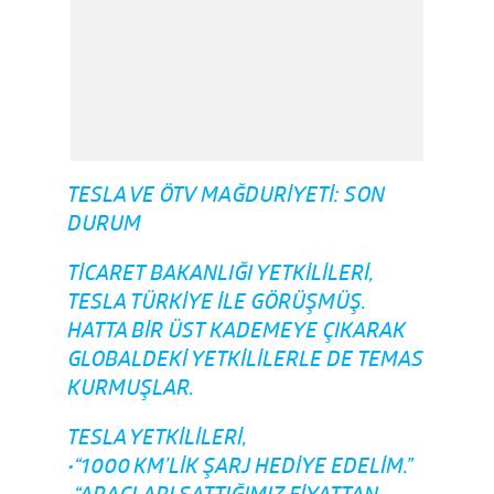
TESLA VE ÖTV MAĞDURIYETI: SON
DURUM
TICARET BAKANLIĞI YETKILILERI,
TESLA TÜRKIYE ILE GÖRÜŞMÜŞ.
HATTA BIR ÜST KADEMEYE ÇIKARAK
GLOBALDEKI YETKILILERLE DE TEMAS
KURMUŞLAR.
TESLA YETKILILERI,
•“1000 KM’LIK ŞARJ HEDIYE EDELIM.”