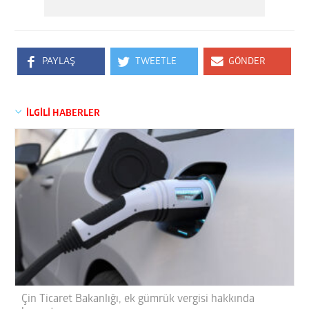
PAYLAŞ
TWEETLE
GÖNDER
İLGİLİ HABERLER
Çin Ticaret Bakanlığı, ek gümrük vergisi hakkında