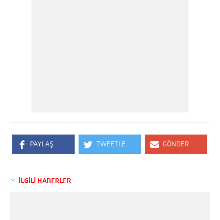
PAYLAŞ
TWEETLE
GÖNDER
İLGİLİ HABERLER