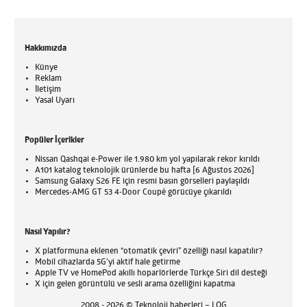
Hakkımızda
Künye
Reklam
İletişim
Yasal Uyarı
Popüler İçerikler
Nissan Qashqai e-Power ile 1.980 km yol yapılarak rekor kırıldı
A101 katalog teknolojik ürünlerde bu hafta [6 Ağustos 2026]
Samsung Galaxy S26 FE için resmi basın görselleri paylaşıldı
Mercedes-AMG GT 53 4-Door Coupé görücüye çıkarıldı
Nasıl Yapılır?
X platformuna eklenen “otomatik çeviri” özelliği nasıl kapatılır?
Mobil cihazlarda 5G’yi aktif hale getirme
Apple TV ve HomePod akıllı hoparlörlerde Türkçe Siri dil desteği
X için gelen görüntülü ve sesli arama özelliğini kapatma
2008 - 2026 © Teknoloji haberleri – LOG