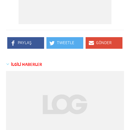
PAYLAŞ
TWEETLE
GÖNDER
İLGİLİ HABERLER