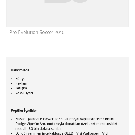
Pro Evolution Soccer 2010
Hakkımızda
Künye
Reklam
İletişim
Yasal Uyarı
Popüler İçerikler
Nissan Qashqai e-Power ile 1.980 km yol yapılarak rekor kırıldı
Dodge Viper'ın V10 motoruyla donatılan özel üretim motosiklet
modeli 180 bin dolara satıldı
LG, dünyanın en ince kablosuz OLED TV’si Wallpaper TV’yi